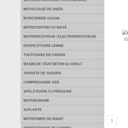
MOTOCULTIVATOARE PROFESIONALE
MOTOCOASE DE UMĂR
ÎNTREŢINERE GAZON
MOTOCOSITORI CU MASĂ
MOTOFERĂSTRAIE / ELECTROFERĂSTRAIE
C
DESPICĂTOARE LEMNE
TOCĂTOARE DE CRENGI
MAŞINI DE TĂIAT BETON ŞI ASFALT
APARATE DE SUDURA
COMPRESOARE AER
SPĂLĂTOARE CU PRESIUNE
MOTOBURGHIE
SUFLANTE
MOTOPOMPE DE IRIGAT
1