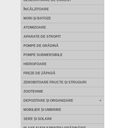
GENERATOARE DE CURENT
ÎNCĂLZITOARE
MORI ŞI BATOZE
ATOMIZOARE
APARATE DE STROPIT
POMPE DE GRĂDINĂ
POMPE SUBMERSIBILE
HIDROFOARE
FREZE DE ZĂPADĂ
ZDROBITOARE FRUCTE ȘI STRUGURI
ZOOTEHNIE
DEPOZITARE ŞI ORGANIZARE
+
MOBILIER ȘI UMBRIRE
SERE ȘI SOLARII