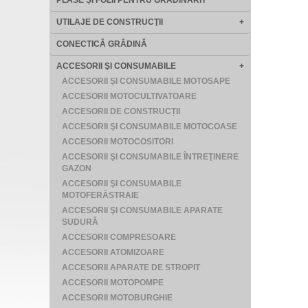
PLASE ȘI FOLII PENTRU GRĂDINĂRIT
UTILAJE DE CONSTRUCŢII
+
CONECTICĂ GRĂDINĂ
ACCESORII ŞI CONSUMABILE
+
ACCESORII ŞI CONSUMABILE MOTOSAPE
ACCESORII MOTOCULTIVATOARE
ACCESORII DE CONSTRUCȚII
ACCESORII ŞI CONSUMABILE MOTOCOASE
ACCESORII MOTOCOSITORI
ACCESORII ŞI CONSUMABILE ÎNTREŢINERE
GAZON
ACCESORII ŞI CONSUMABILE
MOTOFERĂSTRAIE
ACCESORII ŞI CONSUMABILE APARATE
SUDURĂ
ACCESORII COMPRESOARE
ACCESORII ATOMIZOARE
ACCESORII APARATE DE STROPIT
ACCESORII MOTOPOMPE
ACCESORII MOTOBURGHIE