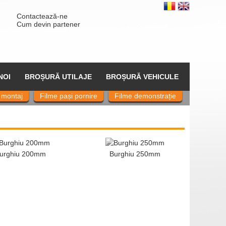
Contactează-ne
Cum devin partener
NOI
BROȘURĂ UTILAJE
BROȘURĂ VEHICULE
 montaj
Filme pași pornire
Filme demonstrație
urghiu 200mm
Burghiu 250mm