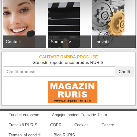
Contact
Spoturi TV
Inovații
CĂUTARE RAPIDĂ PRODUSE
Găsește repede orice produs RURIS!
Caută
Fonduri europene
Angajari proiect Tranzitie Justa
Franciză RURIS
GDPR
Cookies
Cariere
Termeni și condiții
Blog RURIS