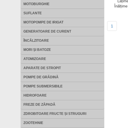
Lățim
MOTOBURGHIE
Înălțim
SUFLANTE
MOTOPOMPE DE IRIGAT
1
GENERATOARE DE CURENT
ÎNCĂLZITOARE
MORI ŞI BATOZE
ATOMIZOARE
APARATE DE STROPIT
POMPE DE GRĂDINĂ
POMPE SUBMERSIBILE
HIDROFOARE
FREZE DE ZĂPADĂ
ZDROBITOARE FRUCTE ȘI STRUGURI
ZOOTEHNIE