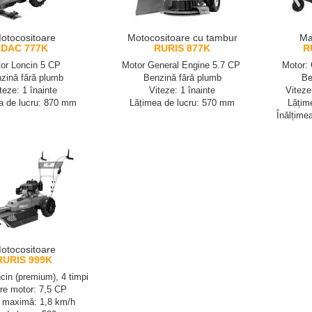
otocositoare
Motocositoare cu tambur
Ma
DAC 777K
RURIS 877K
R
or Loncin 5 CP
Motor General Engine 5.7 CP
Motor:
zină fără plumb
Benzină fără plumb
Be
teze: 1 înainte
Viteze: 1 înainte
Viteze
a de lucru: 870 mm
Lățimea de lucru: 570 mm
Lățim
Înălțime
otocositoare
RURIS 999K
cin (premium), 4 timpi
re motor: 7,5 CP
ă maximă: 1,8 km/h