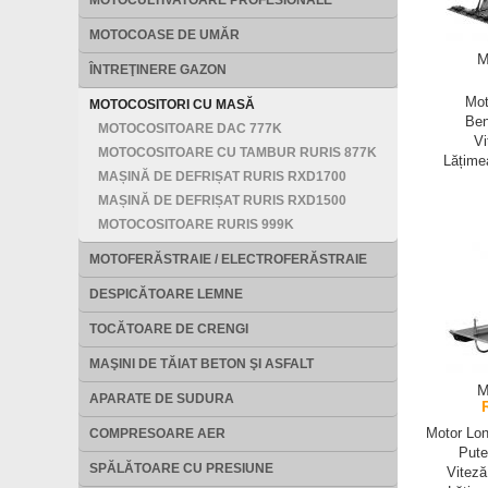
MOTOCULTIVATOARE PROFESIONALE
MOTOCOASE DE UMĂR
M
ÎNTREŢINERE GAZON
Mot
MOTOCOSITORI CU MASĂ
Ben
MOTOCOSITOARE DAC 777K
Vi
MOTOCOSITOARE CU TAMBUR RURIS 877K
Lățime
MAȘINĂ DE DEFRIȘAT RURIS RXD1700
MAȘINĂ DE DEFRIȘAT RURIS RXD1500
MOTOCOSITOARE RURIS 999K
MOTOFERĂSTRAIE / ELECTROFERĂSTRAIE
DESPICĂTOARE LEMNE
TOCĂTOARE DE CRENGI
MAŞINI DE TĂIAT BETON ŞI ASFALT
M
APARATE DE SUDURA
Motor Lon
COMPRESOARE AER
Pute
SPĂLĂTOARE CU PRESIUNE
Vitez