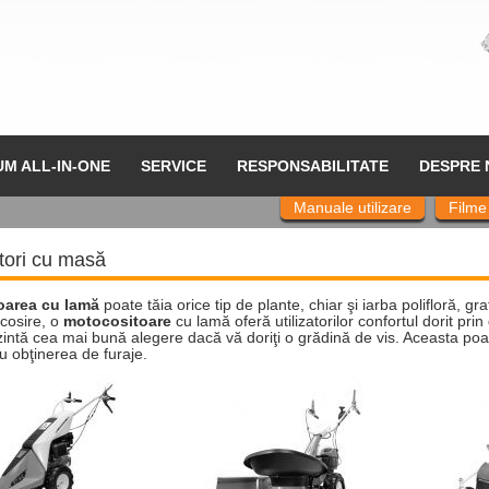
UM ALL-IN-ONE
SERVICE
RESPONSABILITATE
DESPRE 
Manuale utilizare
Filme
tori cu masă
oarea cu lamă
poate tăia orice tip de plante, chiar şi iarba polifloră, gra
 cosire, o
motocositoare
cu lamă oferă utilizatorilor confortul dorit p
ntă cea mai bună alegere dacă vă doriţi o grădină de vis. Aceasta poate fi 
u obţinerea de furaje.