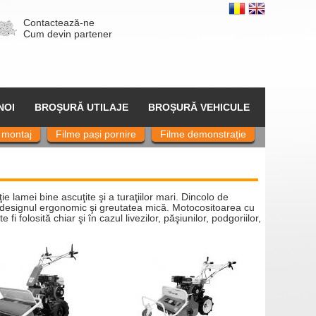
Contactează-ne
Cum devin partener
NOI
BROȘURĂ UTILAJE
BROȘURĂ VEHICULE
 montaj
Filme pași pornire
Filme demonstrație
ţie lamei bine ascuţite şi a turaţiilor mari. Dincolo de
rin designul ergonomic şi greutatea mică. Motocositoarea cu
folosită chiar şi în cazul livezilor, păşiunilor, podgoriilor,