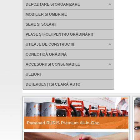
DEPOZITARE ŞI ORGANIZARE
+
MOBILIER ȘI UMBRIRE
SERE ȘI SOLARII
PLASE ȘI FOLII PENTRU GRĂDINĂRIT
UTILAJE DE CONSTRUCŢII
+
CONECTICĂ GRĂDINĂ
ACCESORII ŞI CONSUMABILE
+
ULEIURI
DETERGENȚI ȘI CEARĂ AUTO
Parteneri RURIS Premium All-in-One