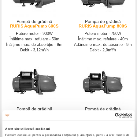
Pompă de grădină
Pompa de grădină
RURIS AquaPump 600S
RURIS AquaPump 800S
Putere motor - 900W
Putere motor - 750W
Înălțime max. refulare - 50m
Înălțime max. refulare - 40m
Înălțime max. de absorbție - 9m
Adâncime max. de absortie - 9m
Debit - 3,12m³/h
Debit - 2,9m³/h
Pompă de grădină
Pompă de grădină
RURIS AquaPump 990S
RURIS AquaPump 1100S
Putere motor - 1100W
Putere motor - 1500W
Înălțime max. refulare - 55m
Înălțime max. refulare - 60m
Acest site utilizează cookie-uri
Adâncime max. de absortie - 9m
Adâncime max. de absorbtie - 9m
Folosim cookie-uri pentru a personaliza conținutul și anunțurile, pentru a oferi funcții de