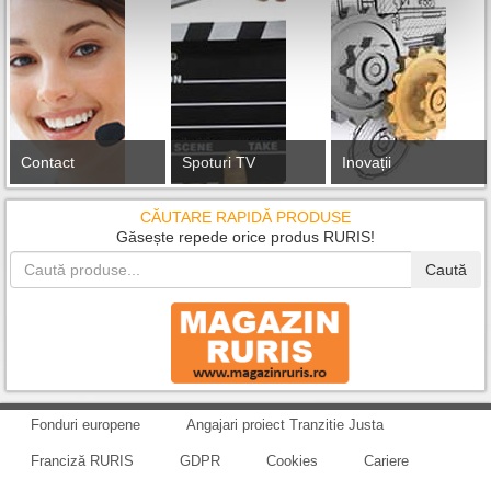
Contact
Spoturi TV
Inovații
CĂUTARE RAPIDĂ PRODUSE
Găsește repede orice produs RURIS!
Caută
Fonduri europene
Angajari proiect Tranzitie Justa
Franciză RURIS
GDPR
Cookies
Cariere