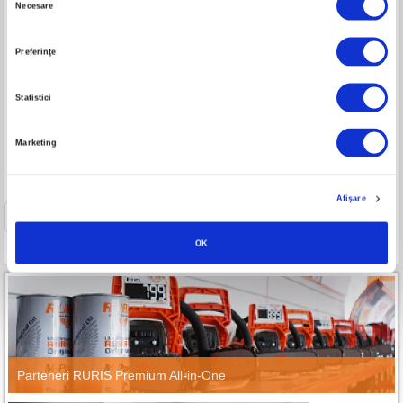
RURIS ST500 PLUS
Necesare
Putere motor: 9 CP
consimțământului
Putere motor: 15 CP
Diametru tăiere: 60 mm
Diametru tăiere: 100 mm
Preferinţe
Statistici
Marketing
Afişare
1
OK
Parteneri RURIS Premium All-in-One