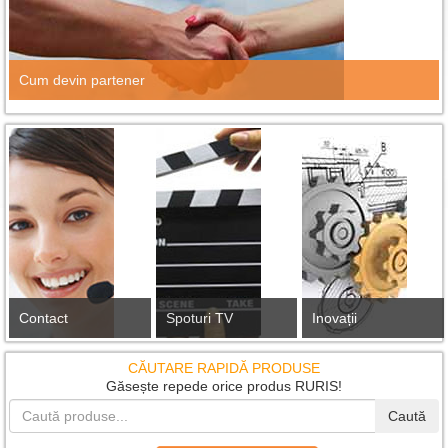
Cum devin partener
Contact
Spoturi TV
Inovații
CĂUTARE RAPIDĂ PRODUSE
Găsește repede orice produs RURIS!
Caută