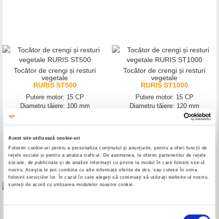
Tocător de crengi și resturi
Tocător de crengi și resturi
vegetale
vegetale
RURIS ST500
RURIS ST1000
Putere motor: 15 CP
Putere motor: 15 CP
Diametru tăiere: 100 mm
Diametru tăiere: 120 mm
Acest site utilizează cookie-uri
Folosim cookie-uri pentru a personaliza conținutul și anunțurile, pentru a oferi funcții de
rețele sociale și pentru a analiza traficul. De asemenea, le oferim partenerilor de rețele
sociale, de publicitate și de analize informații cu privire la modul în care folosiți site-ul
nostru. Aceștia le pot combina cu alte informații oferite de dvs. sau culese în urma
folosirii serviciilor lor. În cazul în care alegeți să continuați să utilizați website-ul nostru,
sunteți de acord cu utilizarea modulelor noastre cookie.
Tocător de crengi și resturi
Tocător de crengi
vegetale
RURIS STB800
Selecția