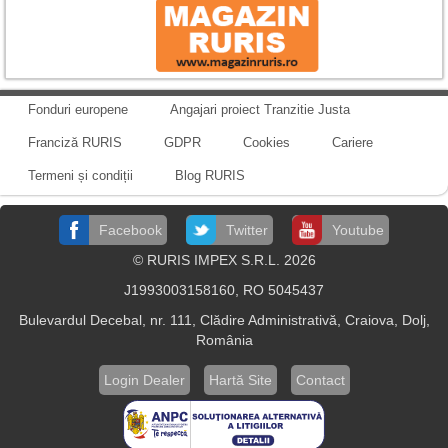
Fonduri europene
Angajari proiect Tranzitie Justa
Franciză RURIS
GDPR
Cookies
Cariere
Termeni și condiții
Blog RURIS
Facebook
Twitter
Youtube
© RURIS IMPEX S.R.L. 2026
J1993003158160, RO 5045437
Bulevardul Decebal, nr. 111, Clădire Administrativă, Craiova, Dolj,
România
Login Dealer
Hartă Site
Contact