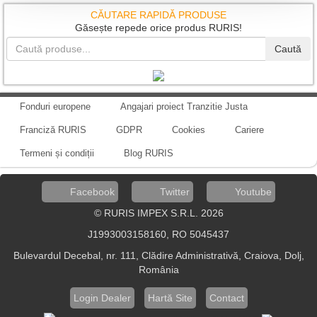
CĂUTARE RAPIDĂ PRODUSE
Găsește repede orice produs RURIS!
Caută
Fonduri europene
Angajari proiect Tranzitie Justa
Franciză RURIS
GDPR
Cookies
Cariere
Termeni și condiții
Blog RURIS
Facebook
Twitter
Youtube
© RURIS IMPEX S.R.L. 2026
J1993003158160, RO 5045437
Bulevardul Decebal, nr. 111, Clădire Administrativă, Craiova, Dolj,
România
Login Dealer
Hartă Site
Contact