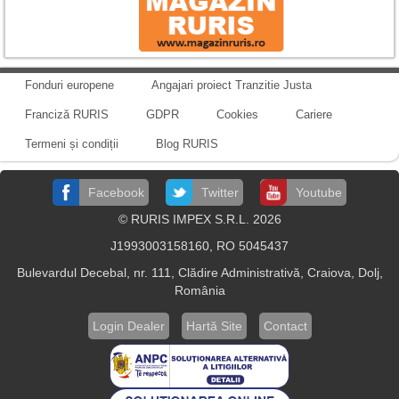
Fonduri europene
Angajari proiect Tranzitie Justa
Franciză RURIS
GDPR
Cookies
Cariere
Termeni și condiții
Blog RURIS
Facebook
Twitter
Youtube
© RURIS IMPEX S.R.L. 2026
J1993003158160, RO 5045437
Bulevardul Decebal, nr. 111, Clădire Administrativă, Craiova, Dolj,
România
Login Dealer
Hartă Site
Contact