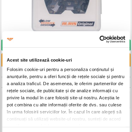
DORESC SĂ CUMPĂR
LINKURI UTILE
Acest site utilizează cookie-uri
Folosim cookie-uri pentru a personaliza conținutul și
CAUTA DISTRIBUITOR
anunțurile, pentru a oferi funcții de rețele sociale și pentru
CAUTA SERVICE
a analiza traficul. De asemenea, le oferim partenerilor de
rețele sociale, de publicitate și de analize informații cu
privire la modul în care folosiți site-ul nostru. Aceștia le
Detalii tehnice
pot combina cu alte informații oferite de dvs. sau culese
în urma folosirii serviciilor lor. În cazul în care alegeți să
Lungime
40 cm
continuați să utilizați website-ul nostru, sunteți de acord
Număr dinți
33
cu utilizarea modulelor noastre cookie.
Pilă compatibilă
4.8 mm