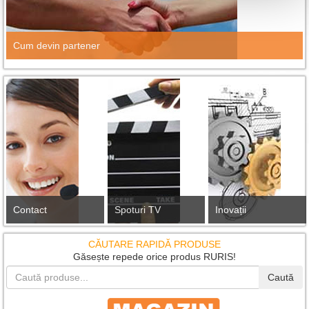
Cum devin partener
Contact
Spoturi TV
Inovații
CĂUTARE RAPIDĂ PRODUSE
Găsește repede orice produs RURIS!
Caută