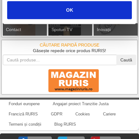
OK
Contact
Spoturi TV
Inovații
CĂUTARE RAPIDĂ PRODUSE
Găsește repede orice produs RURIS!
Caută
Fonduri europene
Angajari proiect Tranzitie Justa
Franciză RURIS
GDPR
Cookies
Cariere
Termeni și condiții
Blog RURIS