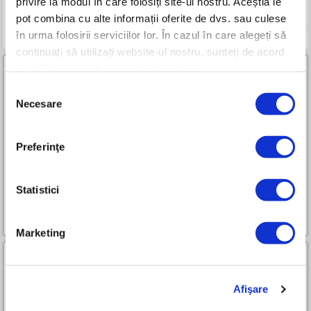
privire la modul în care folosiți site-ul nostru. Aceștia le
Compara
pot combina cu alte informații oferite de dvs. sau culese
în urma folosirii serviciilor lor. În cazul în care alegeți să
continuați să utilizați website-ul nostru, sunteți de acord
cu utilizarea modulelor noastre cookie.
Selecția
Necesare
consimțământului
Parteneri RURIS Premium All-in-One
Preferinţe
Statistici
Cum devin partener
Marketing
Afişare