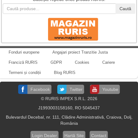
Caută
Fonduri europene
Angajari proiect Tranzitie Justa
Franciză RURIS
GDPR
Cookies
Cariere
Termeni și condiții
Blog RURIS
Facebook
Twitter
Youtube
© RURIS IMPEX S.R.L. 2026
J1993003158160, RO 5045437
Bulevardul Decebal, nr. 111, Clădire Administrativă, Craiova, Dolj,
România
Login Dealer
Hartă Site
Contact