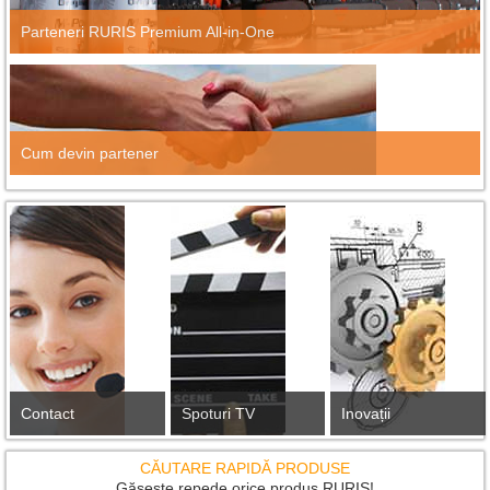
Parteneri RURIS Premium All-in-One
Cum devin partener
Contact
Spoturi TV
Inovații
CĂUTARE RAPIDĂ PRODUSE
Găsește repede orice produs RURIS!