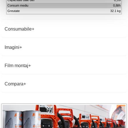
Capacitate baie ulei
0,55l
Consum mediu
0,8l/h
Greutate
32.1 kg
Consumabile
Imagini
Film montaj
Compara