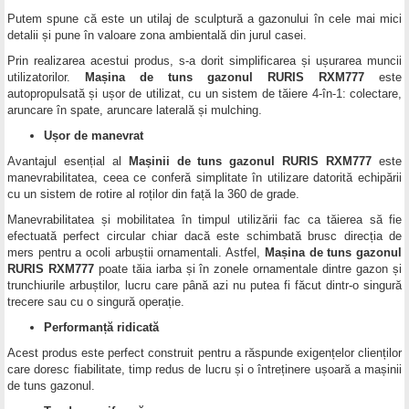
Putem spune că este un utilaj de sculptură a gazonului în cele mai mici
detalii și pune în valoare zona ambientală din jurul casei.
Prin realizarea acestui produs, s-a dorit simplificarea și ușurarea muncii
utilizatorilor.
Mașina de tuns gazonul RURIS RXM777
este
autopropulsată și ușor de utilizat, cu un sistem de tăiere 4-în-1: colectare,
aruncare în spate, aruncare laterală și mulching.
Ușor de manevrat
Avantajul esențial al
Mașinii de tuns gazonul RURIS RXM777
este
manevrabilitatea, ceea ce conferă simplitate în utilizare datorită echipării
cu un sistem de rotire al roților din față la 360 de grade.
Manevrabilitatea și mobilitatea în timpul utilizării fac ca tăierea să fie
efectuată perfect circular chiar dacă este schimbată brusc direcția de
mers pentru a ocoli arbuștii ornamentali. Astfel,
Mașina de tuns gazonul
RURIS RXM777
poate tăia iarba și în zonele ornamentale dintre gazon și
trunchiurile arbuștilor, lucru care până azi nu putea fi făcut dintr-o singură
trecere sau cu o singură operație.
Performanță ridicată
Acest produs este perfect construit pentru a răspunde exigențelor clienților
care doresc fiabilitate, timp redus de lucru și o întreținere ușoară a mașinii
de tuns gazonul.