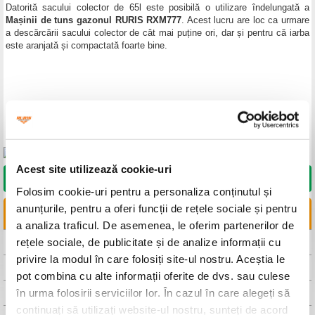
Datorită sacului colector de 65l este posibilă o utilizare îndelungată a
Mașinii de tuns gazonul
RURIS RXM777
. Acest lucru are loc ca urmare
a descărcării sacului colector de cât mai puține ori, dar și pentru că iarba
este aranjată și compactată foarte bine.
Acest site utilizează cookie-uri
DORESC SĂ CUMPĂR
Folosim cookie-uri pentru a personaliza conținutul și
anunțurile, pentru a oferi funcții de rețele sociale și pentru
LINKURI UTILE
a analiza traficul. De asemenea, le oferim partenerilor de
rețele sociale, de publicitate și de analize informații cu
CAUTA DISTRIBUITOR
privire la modul în care folosiți site-ul nostru. Aceștia le
CAUTA SERVICE
pot combina cu alte informații oferite de dvs. sau culese
în urma folosirii serviciilor lor. În cazul în care alegeți să
FISA TEHNICA
continuați să utilizați website-ul nostru, sunteți de acord