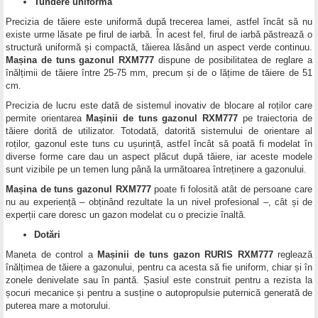
Tundere uniformă
Precizia de tăiere este uniformă după trecerea lamei, astfel încât să nu
existe urme lăsate pe firul de iarbă. În acest fel, firul de iarbă păstrează o
structură uniformă și compactă, tăierea lăsând un aspect verde continuu.
Mașina de tuns gazonul RXM777
dispune de posibilitatea de reglare a
înălțimii de tăiere între 25-75 mm, precum și de o lățime de tăiere de 51
cm.
Precizia de lucru este dată de sistemul inovativ de blocare al roților care
permite orientarea
Mașinii de tuns gazonul RXM777
pe traiectoria de
tăiere dorită de utilizator. Totodată, datorită sistemului de orientare al
roților, gazonul este tuns cu ușurință, astfel încât să poată fi modelat în
diverse forme care dau un aspect plăcut după tăiere, iar aceste modele
sunt vizibile pe un temen lung până la următoarea întreținere a gazonului.
Mașina de tuns gazonul RXM777
poate fi folosită atât de persoane care
nu au experiență – obținând rezultate la un nivel profesional –, cât și de
experții care doresc un gazon modelat cu o precizie înaltă.
Dotări
Maneta de control a
Mașinii de tuns gazon RURIS RXM777
reglează
înălțimea de tăiere a gazonului, pentru ca acesta să fie uniform, chiar și în
zonele denivelate sau în pantă. Șasiul este construit pentru a rezista la
șocuri mecanice și pentru a susține o autopropulsie puternică generată de
puterea mare a motorului.