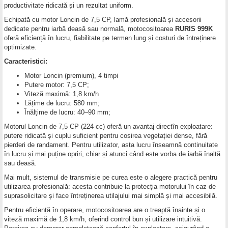
productivitate ridicată și un rezultat uniform.
Echipată cu motor Loncin de 7,5 CP, lamă profesională și accesorii
dedicate pentru iarbă deasă sau normală, motocositoarea
RURIS 999K
oferă eficiență în lucru, fiabilitate pe termen lung și costuri de întreținere
optimizate.
Caracteristici:
Motor Loncin (premium), 4 timpi
Putere motor: 7,5 CP;
Viteză maximă: 1,8 km/h
Lățime de lucru: 580 mm;
Înălțime de lucru: 40–90 mm;
Motorul Loncin de 7,5 CP (224 cc) oferă un avantaj directîn exploatare:
putere ridicată și cuplu suficient pentru cosirea vegetației dense, fără
pierderi de randament. Pentru utilizator, asta lucru înseamnă continuitate
în lucru și mai puține opriri, chiar și atunci când este vorba de iarbă înaltă
sau deasă.
Mai mult, sistemul de transmisie pe curea este o alegere practică pentru
utilizarea profesională: acesta contribuie la protecția motorului în caz de
suprasolicitare și face întreținerea utilajului mai simplă și mai accesibilă.
Pentru eficiență în operare, motocositoarea are o treaptă înainte și o
viteză maximă de 1,8 km/h, oferind control bun și utilizare intuitivă.