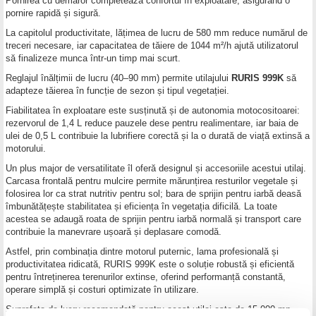
Pornirea cu demaror completează confortul în exploatare, asigurând o
pornire rapidă și sigură.
La capitolul productivitate, lățimea de lucru de 580 mm reduce numărul de
treceri necesare, iar capacitatea de tăiere de 1044 m²/h ajută utilizatorul
să finalizeze munca într-un timp mai scurt.
Reglajul înălțimii de lucru (40–90 mm) permite utilajului
RURIS 999K
să
adapteze tăierea în funcție de sezon și tipul vegetației.
Fiabilitatea în exploatare este susținută și de autonomia motocositoarei:
rezervorul de 1,4 L reduce pauzele dese pentru realimentare, iar baia de
ulei de 0,5 L contribuie la lubrifiere corectă și la o durată de viață extinsă a
motorului.
Un plus major de versatilitate îl oferă designul și accesoriile acestui utilaj.
Carcasa frontală pentru mulcire permite mărunțirea resturilor vegetale și
folosirea lor ca strat nutritiv pentru sol; bara de sprijin pentru iarbă deasă
îmbunătățește stabilitatea și eficiența în vegetația dificilă. La toate
acestea se adaugă roata de sprijin pentru iarbă normală și transport care
contribuie la manevrare ușoară și deplasare comodă.
Astfel, prin combinația dintre motorul puternic, lama profesională și
productivitatea ridicată, RURIS 999K este o soluție robustă și eficientă
pentru întreținerea terenurilor extinse, oferind performanță constantă,
operare simplă și costuri optimizate în utilizare.
Suprafața de lucru recomandată pentru acest utilaj este de 15.000 mp.