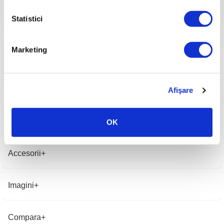
Capacitate cilindrică
224 cc
Sistem de aprindere
Electronic
Statistici
Pornire
Manuală
Produs multifuncțional
Sistem cosit
Combustibil
Benzină fără plumb
Marketing
Capacitate rezervor
1.4l
Baie ulei motor
0.5l
Trepte de viteză
1 înainte
Tip ambreiaj
În baie de ulei
Afişare
Lățime de lucru
580 mm
Tip lamă cositoare
Lamă cu cuţite profesională
Greutate
67.5 kg
OK
Garanție produs
24 luni
Accesorii
Imagini
Compara