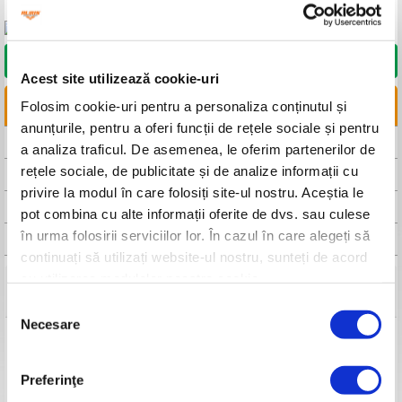
DORESC SĂ CUMPĂR
Acest site utilizează cookie-uri
LINKURI UTILE
Folosim cookie-uri pentru a personaliza conținutul și
anunțurile, pentru a oferi funcții de rețele sociale și pentru
CAUTA DISTRIBUITOR
a analiza traficul. De asemenea, le oferim partenerilor de
rețele sociale, de publicitate și de analize informații cu
CAUTA SERVICE
privire la modul în care folosiți site-ul nostru. Aceștia le
FISA TEHNICA
pot combina cu alte informații oferite de dvs. sau culese
în urma folosirii serviciilor lor. În cazul în care alegeți să
MANUAL DE UTILIZARE
continuați să utilizați website-ul nostru, sunteți de acord
cu utilizarea modulelor noastre cookie.
Detalii tehnice
Selecția
Necesare
consimțământului
Model
RURIS 999K
Motor
Loncin
Ciclu de funcționare
4 timpi
Preferinţe
Putere motor
7.5 CP