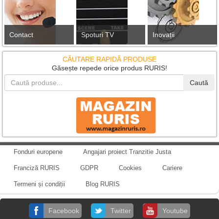
Contact
Spoturi TV
Inovații
CĂUTARE RAPIDĂ PRODUSE
Găsește repede orice produs RURIS!
Caută
Fonduri europene
Angajari proiect Tranzitie Justa
Franciză RURIS
GDPR
Cookies
Cariere
Termeni și condiții
Blog RURIS
Facebook
Twitter
Youtube