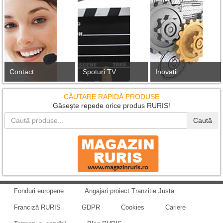
Contact
Spoturi TV
Inovații
CĂUTARE RAPIDĂ PRODUSE
Găsește repede orice produs RURIS!
Caută
Fonduri europene
Angajari proiect Tranzitie Justa
Franciză RURIS
GDPR
Cookies
Cariere