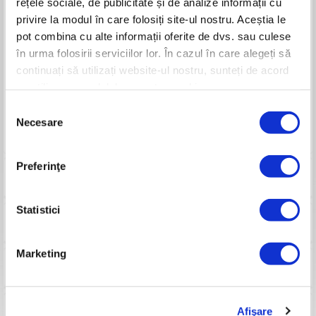
rețele sociale, de publicitate și de analize informații cu
Ciclu de funcționare
-
privire la modul în care folosiți site-ul nostru. Aceștia le
Putere motor
2200 W
pot combina cu alte informații oferite de dvs. sau culese
Sistem de aprindere
-
Pornire
Electrică
în urma folosirii serviciilor lor. În cazul în care alegeți să
Amestec carburant
-
continuați să utilizați website-ul nostru, sunteți de acord
Lungime șină
400 mm
cu utilizarea modulelor noastre cookie.
Pas lanț/Număr dinți
3/8” 1.3 PM
Întindere lanț
Rapid SDS
Selecția
Greutate
5.2 kg
Necesare
consimțământului
Garanție produs
24 luni
Preferinţe
Produse compatibile
Statistici
Consumabile
Marketing
Pasi pornire
Afişare
Imagini