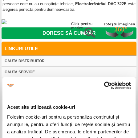
persoane care nu au cunoștințe tehnice,
Electroferăstrăul DAC 322E
este
alegerea perfectă pentru dumneavoastră.
DORESC SĂ CUMPĂR
LINKURI UTILE
CAUTA DISTRIBUITOR
CAUTA SERVICE
FISA TEHNICA
MANUAL DE UTILIZARE
Acest site utilizează cookie-uri
Detalii tehnice
Folosim cookie-uri pentru a personaliza conținutul și
anunțurile, pentru a oferi funcții de rețele sociale și pentru
Model
DAC 322E
a analiza traficul. De asemenea, le oferim partenerilor de
Motor
Electric