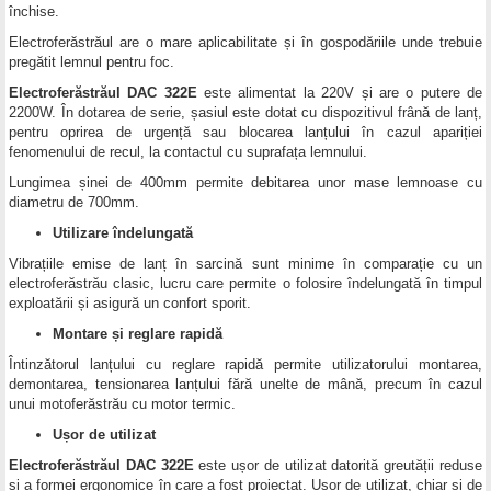
închise.
Electroferăstrăul are o mare aplicabilitate și în gospodăriile unde trebuie
pregătit lemnul pentru foc.
Electroferăstrăul DAC 322E
este alimentat la 220V și are o putere de
2200W. În dotarea de serie, șasiul este dotat cu dispozitivul frână de lanț,
pentru oprirea de urgență sau blocarea lanțului în cazul apariției
fenomenului de recul, la contactul cu suprafața lemnului.
Lungimea șinei de 400mm permite debitarea unor mase lemnoase cu
diametru de 700mm.
Utilizare îndelungată
Vibrațiile emise de lanț în sarcină sunt minime în comparație cu un
electroferăstrău clasic, lucru care permite o folosire îndelungată în timpul
exploatării și asigură un confort sporit.
Montare și reglare rapidă
Întinzătorul lanțului cu reglare rapidă permite utilizatorului montarea,
demontarea, tensionarea lanțului fără unelte de mână, precum în cazul
unui motoferăstrău cu motor termic.
Ușor de utilizat
Electroferăstrăul DAC 322E
este ușor de utilizat datorită greutății reduse
și a formei ergonomice în care a fost proiectat. Ușor de utilizat, chiar și de