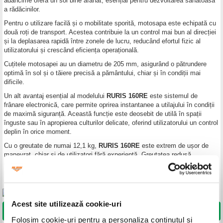
adâncime oferă un sol bine afânat, esențial pentru dezvoltarea sănătoasă
a rădăcinilor.
Pentru o utilizare facilă și o mobilitate sporită, motosapa este echipată cu
două roți de transport. Acestea contribuie la un control mai bun al direcției
și la deplasarea rapidă între zonele de lucru, reducând efortul fizic al
utilizatorului și crescând eficiența operațională.
Cuțitele motosapei au un diametru de 205 mm, asigurând o pătrundere
optimă în sol și o tăiere precisă a pământului, chiar și în condiții mai
dificile.
Un alt avantaj esențial al modelului
RURIS 160RE
este sistemul de
frânare electronică, care permite oprirea instantanee a utilajului în condiții
de maximă siguranță. Această funcție este deosebit de utilă în spații
înguste sau în apropierea culturilor delicate, oferind utilizatorului un control
deplin în orice moment.
Cu o greutate de numai 12,1 kg,
RURIS 160RE
este extrem de ușor de
manevrat, chiar și de utilizatori fără experiență. Greutatea redusă
contribuie la o mobilitate crescută și facilitează depozitarea și manipularea
utilajului în zonele lipsite de spațiu.
Acest site utilizează cookie-uri
DORESC SĂ CUMPĂR
Folosim cookie-uri pentru a personaliza conținutul și