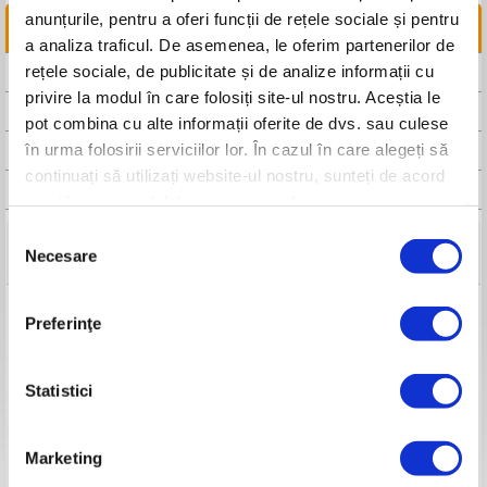
anunțurile, pentru a oferi funcții de rețele sociale și pentru
LINKURI UTILE
a analiza traficul. De asemenea, le oferim partenerilor de
rețele sociale, de publicitate și de analize informații cu
CAUTA DISTRIBUITOR
privire la modul în care folosiți site-ul nostru. Aceștia le
CAUTA SERVICE
pot combina cu alte informații oferite de dvs. sau culese
în urma folosirii serviciilor lor. În cazul în care alegeți să
FISA TEHNICA
continuați să utilizați website-ul nostru, sunteți de acord
MANUAL DE UTILIZARE
cu utilizarea modulelor noastre cookie.
Selecția
Detalii tehnice
Necesare
consimțământului
Model
RURIS 160RE
Preferinţe
Putere motor
1600W
Turație
380 RPM
Voltaj/Frecvență
230V/50Hz
Statistici
Număr cuţite
6*4
Lăţime de lucru
450 mm
Adâncime de lucru
220 mm
Marketing
Diametru cuțite
205 mm
Frână
Electronică