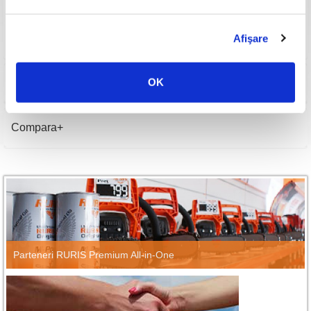
Număr roți
2
Vibrații mâner
Maner stanga 0.968 m/s² Maner dreapta 0.947 m/s²
Afişare
Greutate netă
10.3 kg
OK
Imagini
Compara
Parteneri RURIS Premium All-in-One