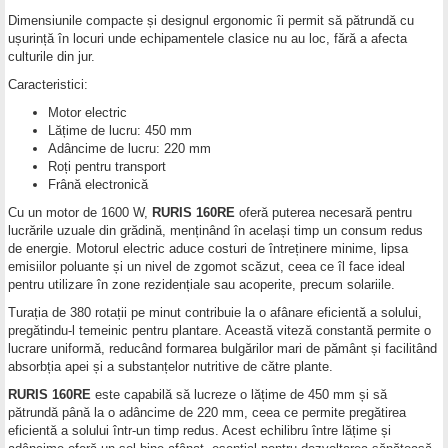
Dimensiunile compacte și designul ergonomic îi permit să pătrundă cu
ușurință în locuri unde echipamentele clasice nu au loc, fără a afecta
culturile din jur.
Caracteristici:
Motor electric
Lățime de lucru: 450 mm
Adâncime de lucru: 220 mm
Roți pentru transport
Frână electronică
Cu un motor de 1600 W,
RURIS 160RE
oferă puterea necesară pentru
lucrările uzuale din grădină, menținând în același timp un consum redus
de energie. Motorul electric aduce costuri de întreținere minime, lipsa
emisiilor poluante și un nivel de zgomot scăzut, ceea ce îl face ideal
pentru utilizare în zone rezidențiale sau acoperite, precum solariile.
Turația de 380 rotații pe minut contribuie la o afânare eficientă a solului,
pregătindu-l temeinic pentru plantare. Această viteză constantă permite o
lucrare uniformă, reducând formarea bulgărilor mari de pământ și facilitând
absorbția apei și a substanțelor nutritive de către plante.
RURIS 160RE
este capabilă să lucreze o lățime de 450 mm și să
pătrundă până la o adâncime de 220 mm, ceea ce permite pregătirea
eficientă a solului într-un timp redus. Acest echilibru între lățime și