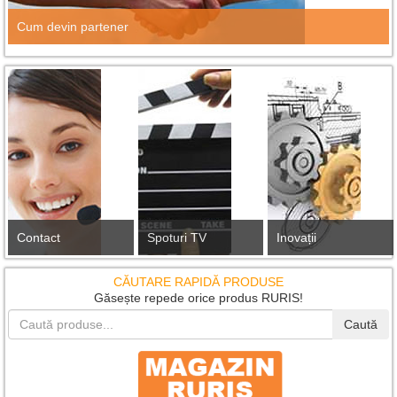
Cum devin partener
Contact
Spoturi TV
Inovații
CĂUTARE RAPIDĂ PRODUSE
Găsește repede orice produs RURIS!
Caută