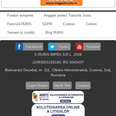
Fonduri europene
Angajari proiect Tranzitie Justa
Franciză RURIS
GDPR
Cookies
Cariere
Termeni și condiții
Blog RURIS
Facebook
Twitter
Youtube
© RURIS IMPEX S.R.L. 2026
J1993003158160, RO 5045437
Bulevardul Decebal, nr. 111, Clădire Administrativă, Craiova, Dolj,
România
Login Dealer
Hartă Site
Contact