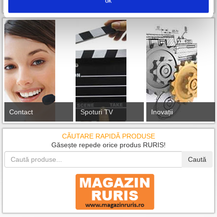
OK
Contact
Spoturi TV
Inovații
CĂUTARE RAPIDĂ PRODUSE
Găsește repede orice produs RURIS!
Caută