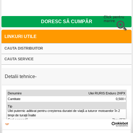
DORESC SĂ CUMPĂR
LINKURI UTILE
CAUTA DISTRIBUITOR
CAUTA SERVICE
Detalii tehnice
Denumire
Ulei RURIS Enduro 2HPX
Cantitate
0,500 l
Tip
Ulei puternic aditivat pentru creșterea duratei de viață a tuturor motoarelor în 2
timpi de turații înalte
Cod comandă
2hpx050l