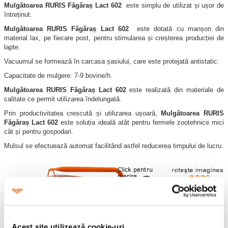
Mulgătoarea
RURIS
Făgăraș
Lact
602
este simplu de utilizat și ușor de
întreținut.
Mulgătoarea
RURIS
Făgăraș
Lact
602
este dotată cu manșon din
material lax, pe fiecare post, pentru stimularea și creșterea producției de
lapte.
Vacuumul se formează în carcasa șasiului, care este protejată antistatic.
Capacitate de mulgere: 7-9 bovine/h.
Mulgătoarea
RURIS
Făgăraș
Lact
602
este realizată din materiale de
calitate ce permit utilizarea îndelungată.
Prin productivitatea crescută și utilizarea ușoară,
Mulgătoarea
RURIS
Făgăraș
Lact
602
este soluția ideală atât pentru fermele zootehnice mici
cât și pentru gospodari.
Mulsul se efectuează automat facilitând astfel reducerea timpului de lucru.
Acest site utilizează cookie-uri