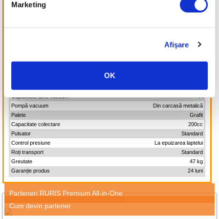
Marketing
Model
Făgăraş Lact 602
Putere motor
550 W
Tensiune/frecvență
220V/50 hZ
Turație motor
1384 rpm
Afişare
Capacitate pompă vacuum
200 l/min
Număr posturi
1
Capacitate bidon
25 l
OK
Tip bidon
Inox
Tip vacuum
Cilindru cu protecție
Capacitate tanc vacuum
4 l
Pompă vacuum
Din carcasă metalică
Palete
Grafit
Capacitate colectare
200cc
Pulsator
Standard
Control presiune
La epuizarea laptelui
Roți transport
Standard
Greutate
47 kg
Garanție produs
24 luni
Parteneri RURIS Premium All-in-One
Cum devin partener