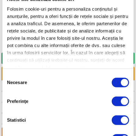
Folosim cookie-uri pentru a personaliza conținutul și
anunțurile, pentru a oferi funcții de rețele sociale și pentru
a analiza traficul. De asemenea, le oferim partenerilor de
rețele sociale, de publicitate și de analize informații cu
privire la modul în care folosiți site-ul nostru. Aceștia le
pot combina cu alte informații oferite de dvs. sau culese
în urma folosirii serviciilor lor. În cazul în care alegeți să
DORESC SĂ CUMPĂR
continuați să utilizați website-ul nostru, sunteți de acord
cu utilizarea modulelor noastre cookie.
LINKURI UTILE
Selecția
Necesare
consimțământului
CAUTA DISTRIBUITOR
CAUTA SERVICE
Preferinţe
FISA TEHNICA
MANUAL DE UTILIZARE
Statistici
Detalii tehnice
Imagini
Compara