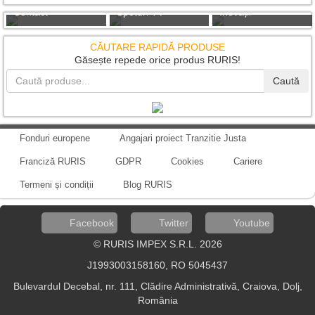
Contact
Spoturi TV
Inovații
CĂUTARE RAPIDĂ PRODUSE
Găsește repede orice produs RURIS!
Caută
Fonduri europene
Angajari proiect Tranzitie Justa
Franciză RURIS
GDPR
Cookies
Cariere
Termeni și condiții
Blog RURIS
Facebook
Twitter
Youtube
© RURIS IMPEX S.R.L. 2026
J1993003158160, RO 5045437
Bulevardul Decebal, nr. 111, Clădire Administrativă, Craiova, Dolj,
România