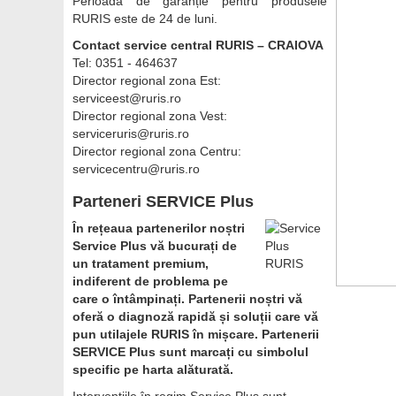
Perioada de garanție pentru produsele
RURIS este de 24 de luni.
Contact service central RURIS – CRAIOVA
Tel:
0351 - 464637
Director regional zona Est:
serviceest@ruris.ro
Director regional zona Vest:
serviceruris@ruris.ro
Director regional zona Centru:
servicecentru@ruris.ro
Parteneri SERVICE Plus
În rețeaua partenerilor noștri
Service Plus vă bucurați de
un tratament premium,
indiferent de problema pe
care o întâmpinați. Partenerii noștri vă
oferă o diagnoză rapidă și soluții care vă
pun utilajele RURIS în mișcare. Partenerii
SERVICE Plus sunt marcați cu simbolul
specific pe harta alăturată.