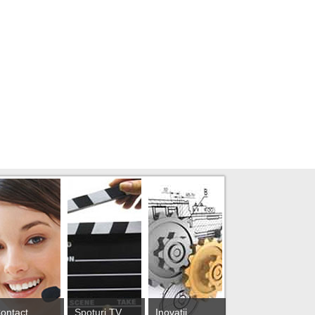
ontact
Spoturi TV
Inovații