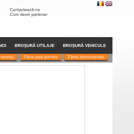
Contactează-ne
Cum devin partener
NOI
BROȘURĂ UTILAJE
BROȘURĂ VEHICULE
 montaj
Filme pași pornire
Filme demonstrație