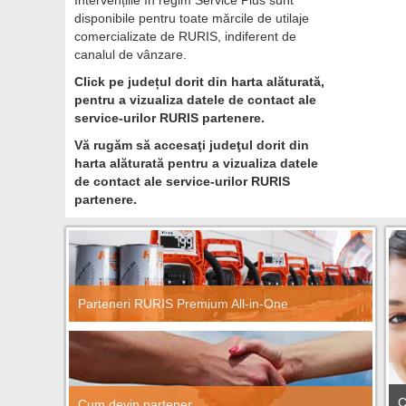
Intervențiile în regim Service Plus sunt
disponibile pentru toate mărcile de utilaje
comercializate de RURIS, indiferent de
canalul de vânzare.
Click pe județul dorit din harta alăturată,
pentru a vizualiza datele de contact ale
service-urilor RURIS partenere.
Vă rugăm să accesaţi judeţul dorit din
harta alăturată pentru a vizualiza datele
de contact ale service-urilor RURIS
partenere.
Parteneri RURIS Premium All-in-One
C
Cum devin partener