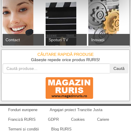
Contact
Spoturi TV
Inovații
CĂUTARE RAPIDĂ PRODUSE
Găsește repede orice produs RURIS!
Caută
Fonduri europene
Angajari proiect Tranzitie Justa
Franciză RURIS
GDPR
Cookies
Cariere
Termeni și condiții
Blog RURIS