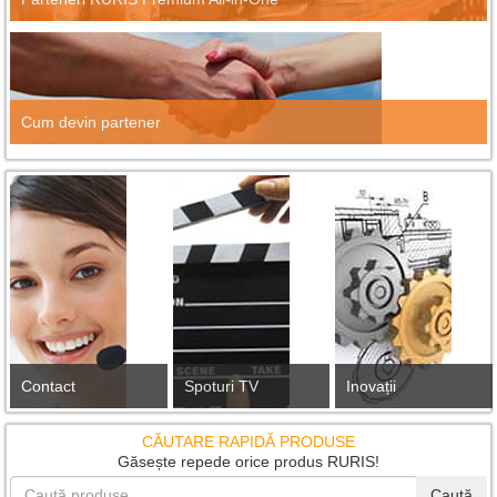
Cum devin partener
Contact
Spoturi TV
Inovații
CĂUTARE RAPIDĂ PRODUSE
Găsește repede orice produs RURIS!
Caută