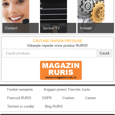
Contact
Spoturi TV
Inovații
CĂUTARE RAPIDĂ PRODUSE
Găsește repede orice produs RURIS!
Caută
Fonduri europene
Angajari proiect Tranzitie Justa
Franciză RURIS
GDPR
Cookies
Cariere
Termeni și condiții
Blog RURIS