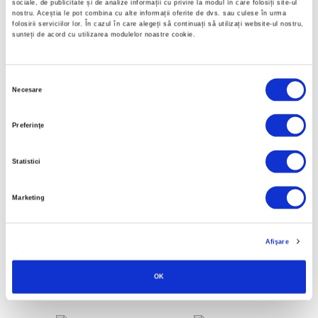
sociale, de publicitate și de analize informații cu privire la modul în care folosiți site-ul
nostru. Aceștia le pot combina cu alte informații oferite de dvs. sau culese în urma
folosirii serviciilor lor. În cazul în care alegeți să continuați să utilizați website-ul nostru,
sunteți de acord cu utilizarea modulelor noastre cookie.
Selecția
Necesare
consimțământului
Preferinţe
Pilă rotundă
Pilă rotundă
4,8 mm
5,1 mm
Statistici
Marketing
Afişare
OK