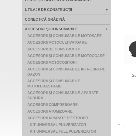
PLASE ȘI FOLII PENTRU GRĂDINĂRIT
UTILAJE DE CONSTRUCŢII
+
CONECTICĂ GRĂDINĂ
ACCESORII ŞI CONSUMABILE
+
ACCESORII ŞI CONSUMABILE MOTOSAPE
ACCESORII MOTOCULTIVATOARE
ACCESORII DE CONSTRUCȚII
ACCESORII ŞI CONSUMABILE MOTOCOASE
ACCESORII MOTOCOSITORI
ACCESORII ŞI CONSUMABILE ÎNTREŢINERE
GAZON
S
ACCESORII ŞI CONSUMABILE
MOTOFERĂSTRAIE
ACCESORII ŞI CONSUMABILE APARATE
SUDURĂ
ACCESORII COMPRESOARE
ACCESORII ATOMIZOARE
ACCESORII APARATE DE STROPIT
1
KIT UNIVERSAL PULVERIZATOR
KIT UNIVERSAL FULL PULVERIZATOR