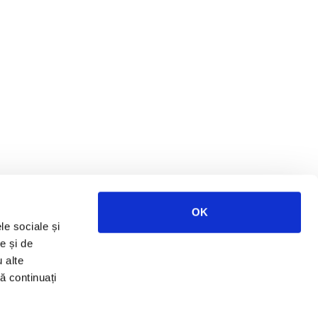
OK
le sociale și
e și de
u alte
să continuați
ies
Cariere
Termeni și condiții
Blog RURIS