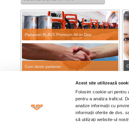
Parteneri RURIS Premium All-in-One
C
Cum devin partener
Acest site utilizează cook
CĂUTARE RAPIDĂ PRODUSE
Găsește repede orice produs RURIS!
Folosim cookie-uri pentru a 
Cau
pentru a analiza traficul. 
analize informații cu privir
informații oferite de dvs. s
Fonduri europene
Ang
să utilizați website-ul nos