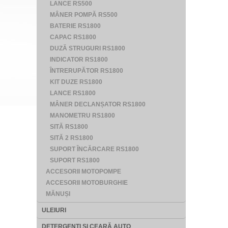
LANCE RS500
MÂNER POMPĂ RS500
BATERIE RS1800
CAPAC RS1800
DUZĂ STRUGURI RS1800
INDICATOR RS1800
ÎNTRERUPĂTOR RS1800
KIT DUZE RS1800
LANCE RS1800
MÂNER DECLANȘATOR RS1800
MANOMETRU RS1800
SITĂ RS1800
SITĂ 2 RS1800
SUPORT ÎNCĂRCARE RS1800
SUPORT RS1800
ACCESORII MOTOPOMPE
ACCESORII MOTOBURGHIE
MĂNUȘI
ULEIURI
DETERGENȚI ȘI CEARĂ AUTO