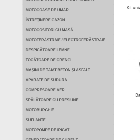
MOTOCULTIVATOARE PROFESIONALE
Kit uni
MOTOCOASE DE UMĂR
ÎNTREŢINERE GAZON
MOTOCOSITORI CU MASĂ
MOTOFERĂSTRAIE / ELECTROFERĂSTRAIE
DESPICĂTOARE LEMNE
TOCĂTOARE DE CRENGI
MAŞINI DE TĂIAT BETON ŞI ASFALT
APARATE DE SUDURA
COMPRESOARE AER
Ba
SPĂLĂTOARE CU PRESIUNE
MOTOBURGHIE
SUFLANTE
MOTOPOMPE DE IRIGAT