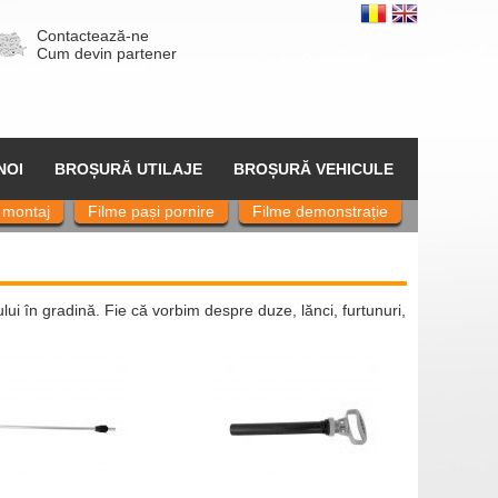
Contactează-ne
Cum devin partener
NOI
BROȘURĂ UTILAJE
BROȘURĂ VEHICULE
 montaj
Filme pași pornire
Filme demonstrație
ui în gradină. Fie că vorbim despre duze, lănci, furtunuri,