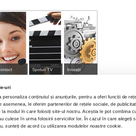
ontact
Spoturi TV
Inovații
ie-uri
personaliza conținutul și anunțurile, pentru a oferi funcții de rețe
tă
De asemenea, le oferim partenerilor de rețele sociale, de publicitat
e la modul în care folosiți site-ul nostru. Aceștia le pot combina c
au culese în urma folosirii serviciilor lor. În cazul în care alegeți 
ajari proiect Tranzitie Justa
Franciză RURIS
GDPR
Cook
tru, sunteți de acord cu utilizarea modulelor noastre cookie.