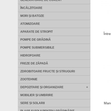
GENERATOARE DE CURENT
ÎNCĂLZITOARE
MORI ŞI BATOZE
ATOMIZOARE
APARATE DE STROPIT
Într
POMPE DE GRĂDINĂ
POMPE SUBMERSIBILE
HIDROFOARE
FREZE DE ZĂPADĂ
ZDROBITOARE FRUCTE ȘI STRUGURI
ZOOTEHNIE
DEPOZITARE ŞI ORGANIZARE
+
MOBILIER ȘI UMBRIRE
Man
SERE ȘI SOLARII