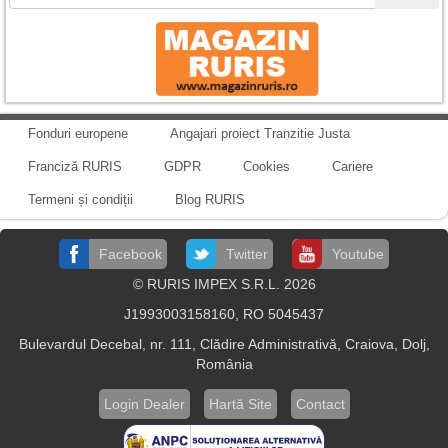
Fonduri europene
Angajari proiect Tranzitie Justa
Franciză RURIS
GDPR
Cookies
Cariere
Termeni și condiții
Blog RURIS
Facebook
Twitter
Youtube
© RURIS IMPEX S.R.L. 2026
J1993003158160, RO 5045437
Bulevardul Decebal, nr. 111, Clădire Administrativă, Craiova, Dolj,
România
Login Dealer
Hartă Site
Contact