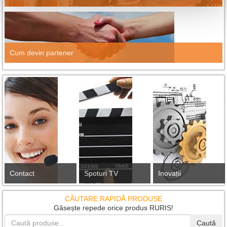
Cum devin partener
Contact
Spoturi TV
Inovații
CĂUTARE RAPIDĂ PRODUSE
Găsește repede orice produs RURIS!
Caută