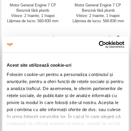
Motor General Engine 7 CP
Motor General Engine 7 CP
Benzină fără plumb
Benzină fără plumb
Viteze: 2 înainte, 1 înapoi
Viteze: 2 înainte, 1 înapoi
Lățimea de lucru: 560-830 mm
Lățimea de lucru: 560-830 mm
Acest site utilizează cookie-uri
Folosim cookie-uri pentru a personaliza conținutul și
Utilaj multifuncțional
Utilaj multifuncțional
anunțurile, pentru a oferi funcții de rețele sociale și pentru
RURIS 6500CRT
RURIS 7800CRT
a analiza traficul. De asemenea, le oferim partenerilor de
Motor General Engine 7 CP
Motor General Engine 7 CP
Benzină fără plumb
Benzină fără plumb
rețele sociale, de publicitate și de analize informații cu
Viteze: 2 înainte, 1 înapoi
Viteze: 2 înainte, 1 înapoi
privire la modul în care folosiți site-ul nostru. Aceștia le
Lățimea de lucru: 560-830 mm
Lățimea de lucru: 560-830 mm
pot combina cu alte informații oferite de dvs. sau culese
în urma folosirii serviciilor lor. În cazul în care alegeți să
continuați să utilizați website-ul nostru, sunteți de acord
cu utilizarea modulelor noastre cookie.