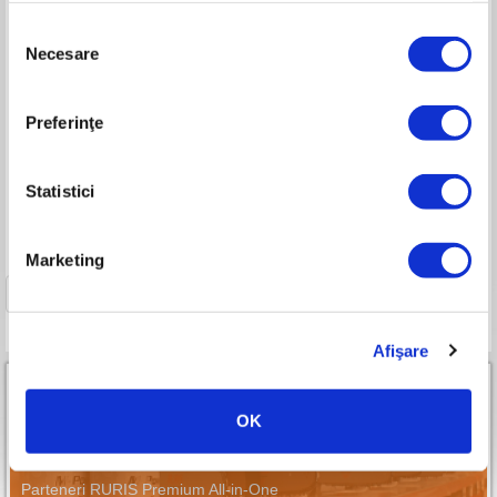
Selecția
Necesare
consimțământului
Motosapa
Motosapa
Preferinţe
RURIS 5800R
RURIS 5900R
Motor General Engine 7 CP
Motor General Engine 7 CP
Benzină fără plumb
Benzină fără plumb
Statistici
Viteze: 1 înainte, 1 înapoi
Viteze: 1 înainte, 1 înapoi
Lățimea de lucru: max 480 mm
Lățimea de lucru: max. 64 0mm
Marketing
1
Afişare
OK
Parteneri RURIS Premium All-in-One