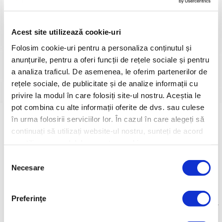
Acest site utilizează cookie-uri
Folosim cookie-uri pentru a personaliza conținutul și
anunțurile, pentru a oferi funcții de rețele sociale și pentru
Mașină de găurit/înșurubat
Mașină de găurit/înșurubat
a analiza traficul. De asemenea, le oferim partenerilor de
RURIS RMX1240
RURIS RMX1260
rețele sociale, de publicitate și de analize informații cu
Motor electric, fără perii
Motor electric, fără perii
Cuplu maxim 40 Nm
Cuplu maxim 60 Nm
privire la modul în care folosiți site-ul nostru. Aceștia le
pot combina cu alte informații oferite de dvs. sau culese
în urma folosirii serviciilor lor. În cazul în care alegeți să
continuați să utilizați website-ul nostru, sunteți de acord
cu utilizarea modulelor noastre cookie.
Selecția
Necesare
consimțământului
Preferinţe
Mașină de găurit/înșurubat cu
Mașină de găurit multifuncțională
percuție
RURIS RMX1390
RURIS RMX1360