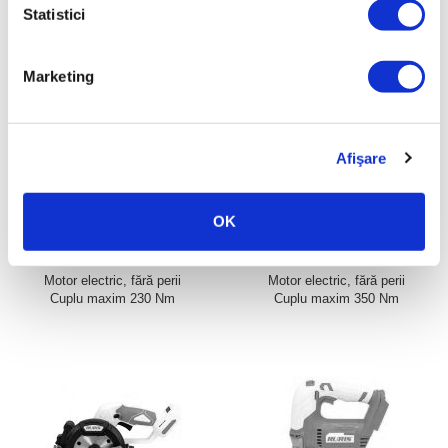
Motor electric, fără perii
Statistici
Motor electric, fără perii
Cuplu maxim 130 Nm
Cuplu maxim 60 Nm
Marketing
Afişare
OK
Mașină de înșurubat cu impact
Mașină de înșurubat cu impact
RURIS RMX2300
RURIS RMX3500
Motor electric, fără perii
Motor electric, fără perii
Cuplu maxim 230 Nm
Cuplu maxim 350 Nm