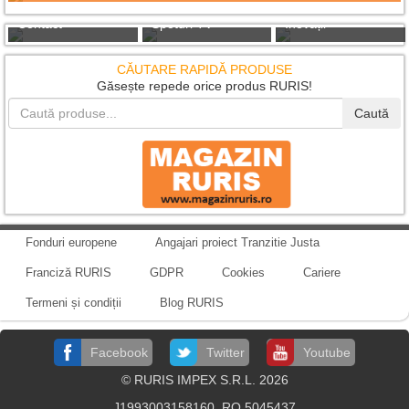
Contact
Spoturi TV
Inovații
CĂUTARE RAPIDĂ PRODUSE
Găsește repede orice produs RURIS!
Caută
Fonduri europene
Angajari proiect Tranzitie Justa
Franciză RURIS
GDPR
Cookies
Cariere
Termeni și condiții
Blog RURIS
Facebook
Twitter
Youtube
© RURIS IMPEX S.R.L. 2026
J1993003158160, RO 5045437