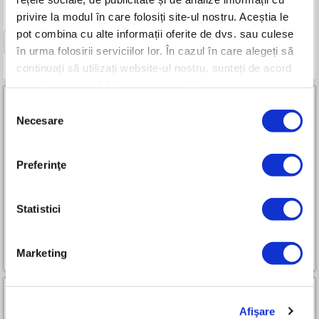
privire la modul în care folosiți site-ul nostru. Aceștia le
pot combina cu alte informații oferite de dvs. sau culese
1
în urma folosirii serviciilor lor. În cazul în care alegeți să
continuați să utilizați website-ul nostru, sunteți de acord
cu utilizarea modulelor noastre cookie.
Selecția
Necesare
consimțământului
Preferinţe
Parteneri RURIS Premium All-in-One
Statistici
Cum devin partener
Marketing
Afişare