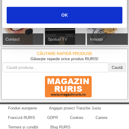
OK
Contact
Spoturi TV
Inovații
CĂUTARE RAPIDĂ PRODUSE
Găsește repede orice produs RURIS!
Caută
Fonduri europene
Angajari proiect Tranzitie Justa
Franciză RURIS
GDPR
Cookies
Cariere
Termeni și condiții
Blog RURIS