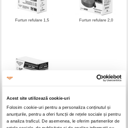
Furtun refulare 1,5
Furtun refulare 2,0
Acest site utilizează cookie-uri
Furtun refulare 3,0
Folosim cookie-uri pentru a personaliza conținutul și
anunțurile, pentru a oferi funcții de rețele sociale și pentru
a analiza traficul. De asemenea, le oferim partenerilor de
rețele sociale, de publicitate și de analize informații cu