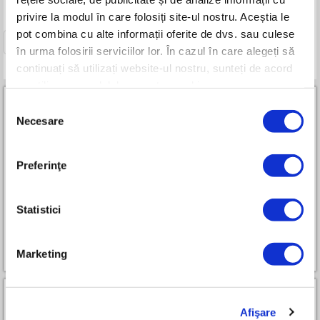
privire la modul în care folosiți site-ul nostru. Aceștia le
pot combina cu alte informații oferite de dvs. sau culese
1
în urma folosirii serviciilor lor. În cazul în care alegeți să
continuați să utilizați website-ul nostru, sunteți de acord
cu utilizarea modulelor noastre cookie.
Selecția
Necesare
consimțământului
Preferinţe
Parteneri RURIS Premium All-in-One
Statistici
Cum devin partener
Marketing
Afişare