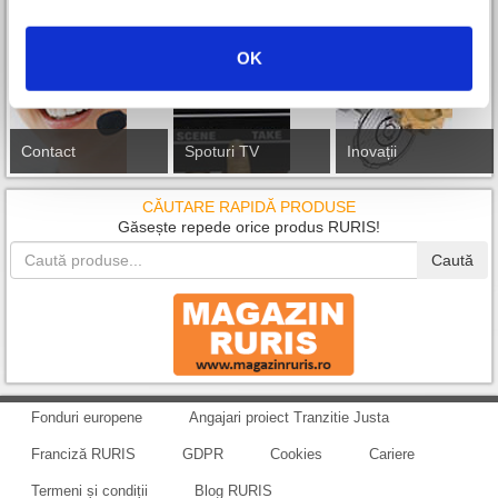
OK
Contact
Spoturi TV
Inovații
CĂUTARE RAPIDĂ PRODUSE
Găsește repede orice produs RURIS!
Caută
Fonduri europene
Angajari proiect Tranzitie Justa
Franciză RURIS
GDPR
Cookies
Cariere
Termeni și condiții
Blog RURIS