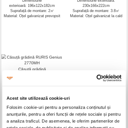
Dimensiune
Dimensiune exterioară:
exterioară: 196x122x182cm
230x166x222cm
Suprafață de montare: 2㎡
Suprafață de montare: 3.8㎡
Material: Oțel galvanizat prevopsit
Material: Oțel galvanizat la cald
Căsuță grădină
RURIS Genius 2770MH
Dimensiune exterioară:
277x259x203cm
Suprafață de montare: 7.17㎡
Material: Oțel galvanizat
Acest site utilizează cookie-uri
Folosim cookie-uri pentru a personaliza conținutul și
anunțurile, pentru a oferi funcții de rețele sociale și pentru
a analiza traficul. De asemenea, le oferim partenerilor de
rețele sociale, de publicitate și de analize informații cu