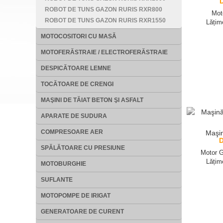
ROBOT DE TUNS GAZON RURIS RXR800
Mot
ROBOT DE TUNS GAZON RURIS RXR1550
Lățim
MOTOCOSITORI CU MASĂ
MOTOFERĂSTRAIE / ELECTROFERĂSTRAIE
DESPICĂTOARE LEMNE
TOCĂTOARE DE CRENGI
MAŞINI DE TĂIAT BETON ŞI ASFALT
APARATE DE SUDURA
COMPRESOARE AER
Maşin
SPĂLĂTOARE CU PRESIUNE
Motor G
Lățim
MOTOBURGHIE
SUFLANTE
MOTOPOMPE DE IRIGAT
GENERATOARE DE CURENT