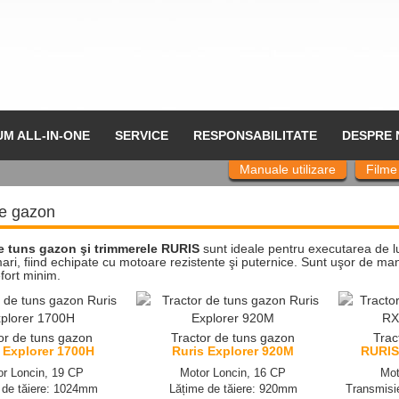
UM ALL-IN-ONE
SERVICE
RESPONSABILITATE
DESPRE 
Manuale utilizare
Filme
re gazon
e tuns gazon şi trimmerele RURIS
sunt ideale pentru executarea de l
ari, fiind echipate cu motoare rezistente şi puternice. Sunt uşor de man
fort minim.
or de tuns gazon
Tractor de tuns gazon
Trac
 Explorer 1700H
Ruris Explorer 920M
RURIS
or Loncin, 19 CP
Motor Loncin, 16 CP
Mot
 de tăiere: 1024mm
Lățime de tăiere: 920mm
Transmisie