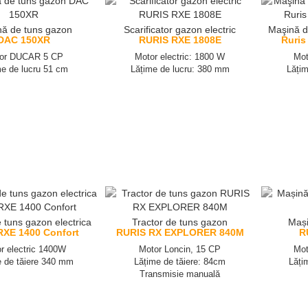
ă de tuns gazon
Scarificator gazon electric
Maşină d
DAC 150XR
RURIS RXE 1808E
Ruris
or DUCAR 5 CP
Motor electric: 1800 W
Mot
me de lucru 51 cm
Lățime de lucru: 380 mm
Lățim
 tuns gazon electrica
Tractor de tuns gazon
Mași
RXE 1400 Confort
RURIS RX EXPLORER 840M
R
r electric 1400W
Motor Loncin, 15 CP
Mot
e de tăiere 340 mm
Lățime de tăiere: 84cm
Lăți
Transmisie manuală