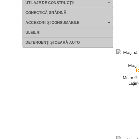
UTILAJE DE CONSTRUCŢII
+
CONECTICĂ GRĂDINĂ
ACCESORII ŞI CONSUMABILE
+
ULEIURI
DETERGENȚI ȘI CEARĂ AUTO
Maşin
R
Motor Ge
Lățim