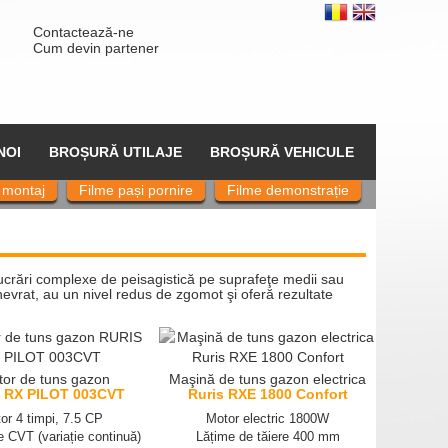
Contactează-ne
Cum devin partener
NOI
BROȘURĂ UTILAJE
BROȘURĂ VEHICULE
 montaj
Filme pași pornire
Filme demonstrație
ucrări complexe de peisagistică pe suprafeţe medii sau
evrat, au un nivel redus de zgomot şi oferă rezultate
tor de tuns gazon
Maşină de tuns gazon electrica
 RX PILOT 003CVT
Ruris RXE 1800 Confort
or 4 timpi, 7.5 CP
Motor electric 1800W
 CVT (variație continuă)
Lățime de tăiere 400 mm