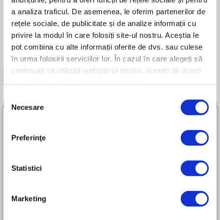
RURIS 5505
a analiza traficul. De asemenea, le oferim partenerilor de
Motor General Engine 4 CP
rețele sociale, de publicitate și de analize informații cu
Benzină fără plumb
Viteze: 1 înainte
privire la modul în care folosiți site-ul nostru. Aceștia le
Lățimea de lucru: 360 mm
pot combina cu alte informații oferite de dvs. sau culese
în urma folosirii serviciilor lor. În cazul în care alegeți să
continuați să utilizați website-ul nostru, sunteți de acord
1
cu utilizarea modulelor noastre cookie.
Selecția
Necesare
consimțământului
Preferinţe
Parteneri RURIS Premium All-in-One
Statistici
Marketing
Cum devin partener