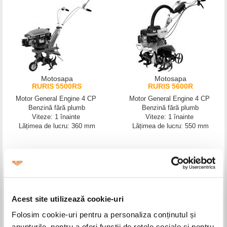
Motosapa
Motosapa
RURIS 5500RS
RURIS 5600R
Motor General Engine 4 CP
Motor General Engine 4 CP
Benzină fără plumb
Benzină fără plumb
Viteze: 1 înainte
Viteze: 1 înainte
Lățimea de lucru: 360 mm
Lățimea de lucru: 550 mm
Acest site utilizează cookie-uri
Folosim cookie-uri pentru a personaliza conținutul și
Motosapă
anunțurile, pentru a oferi funcții de rețele sociale și pentru