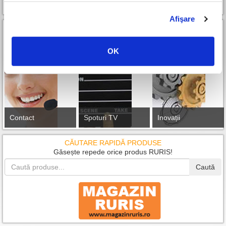
Afişare
OK
Contact
Spoturi TV
Inovații
CĂUTARE RAPIDĂ PRODUSE
Găsește repede orice produs RURIS!
Caută