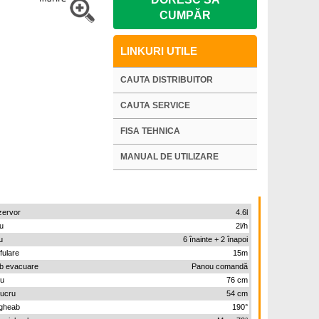
CUMPĂR
LINKURI UTILE
CAUTA DISTRIBUITOR
CAUTA SERVICE
FISA TEHNICA
MANUAL DE UTILIZARE
zervor
4.6l
u
2l/h
u
6 înainte + 2 înapoi
fulare
15m
ab evacuare
Panou comandă
ru
76 cm
lucru
54 cm
jgheab
190°