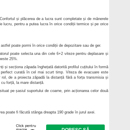
. Confortul și plăcerea de a lucra sunt completate și de mânerele
e lucru, pentru a putea lucra în orice condiții termice și pe orice
astfel poate porrni în orice condiții de depozitare sau de ger.
zatorul poate selecta una din cele 6+2 viteze pentru deplasare și
 peste 25%.
și secționa zăpada înghețată datorită profilul cuțitului în formă
perfect curată în cel mai scurt timp. Viteza de evacuare este
 rol, de a proiecta zăpadă la distanță fără a forța transmisia și
 cu forță, la mare distanță.
situat pe șasiul suportului de coarne, prin acționarea celor două
rea poate fi făcută stânga dreapta 190 grade în jurul axei.
DORESC SĂ