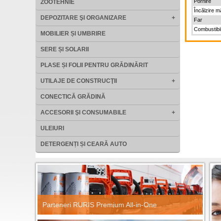
Pornire
ZOOTEHNIE
Încălzire 
DEPOZITARE ŞI ORGANIZARE
+
Far
Combustibi
MOBILIER ȘI UMBRIRE
SERE ȘI SOLARII
PLASE ȘI FOLII PENTRU GRĂDINĂRIT
UTILAJE DE CONSTRUCŢII
+
CONECTICĂ GRĂDINĂ
ACCESORII ŞI CONSUMABILE
+
ULEIURI
DETERGENȚI ȘI CEARĂ AUTO
Parteneri RURIS Premium All-in-One