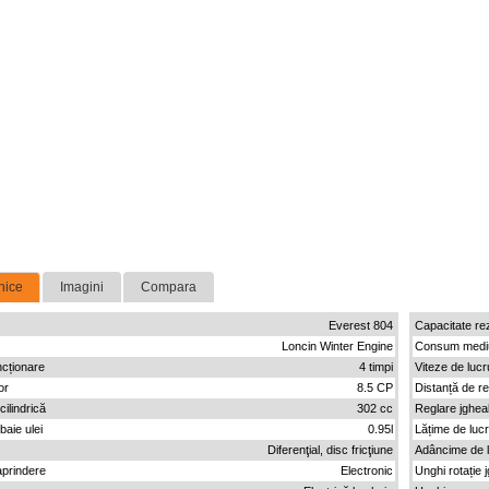
nice
Imagini
Compara
Everest 804
Capacitate re
Loncin Winter Engine
Consum medi
ncționare
4 timpi
Viteze de lucr
or
8.5 CP
Distanță de re
ilindrică
302 cc
Reglare jghe
baie ulei
0.95l
Lățime de luc
Diferenţial, disc fricţiune
Adâncime de 
aprindere
Electronic
Unghi rotație 