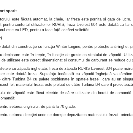
ort sporit
orului este făcută automat, la cheie, iar freza este pornită și gata de lucru
ot pentru confortul utilizatorilor RURIS, freza Everest 804 este dotată cu far d
arul este cu LED, pentru a face față oricărei solicitări.
ri
 dotat din construcție cu funcția Winter Engine, pentru protecție anti-îngheț și 
u deplasare este în trepte, în funcție de grosimea stratului de zăpadă. Utili
l de utilizare este corect dimensionat și consumul de carburant se reduce cu
fețele cu zăpadă înghețate, freza de zăpadă RURIS Everest 804 poate mărunți 
are este dotată freza. Suprafața încărcată cu zăpadă înghețată va rămâne 
 către Turbina B4 cu palete poziționate în spatele frezei, care au un singur
acest fel, materialul frezat este preluat de către Turbina B4 care îl proiectează
tului de zăpadă este făcut electric de către utilizator din bordul de comandă 
comandă:
ntru setarea unghiului, de până la 70 grade.
ntru setarea direcției unde se dorește depozitarea materialului frezat, orienta