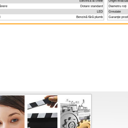
Electrică la cheie
Unghi evacua
mânere
Dotare standard
Diametru roți
LED
Greutate
l
Benzină fără plumb
Garanție pro