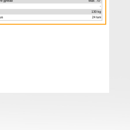
re jgheab
Max. 70°
-
130 kg
dus
24 luni