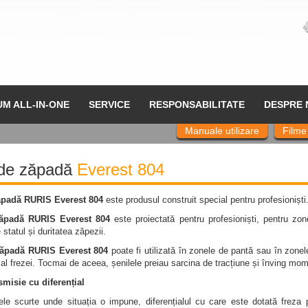
UM ALL-IN-ONE
SERVICE
RESPONSABILITATE
DESPRE 
Manuale utilizare
Filme
de zăpadă
Everest 804
ăpadă RURIS Everest 804
este produsul construit special pentru profesioniști
ăpadă RURIS Everest 804
este proiectată pentru profesioniști, pentru zon
 statul și duritatea zăpezii.
zăpadă RURIS Everest 804
poate fi utilizată în zonele de pantă sau în zone
l frezei. Tocmai de aceea, șenilele preiau sarcina de tracțiune și înving mom
smisie cu diferențial
jele scurte unde situația o impune, diferențialul cu care este dotată freza 