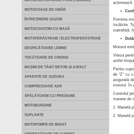
MOTOCULTIVATOARE PROFESIONALE
acționează.
MOTOCOASE DE UMĂR
Conf
ÎNTREŢINERE GAZON
Pornirea mot
încălzite. T
MOTOCOSITORI CU MASĂ
suprafață, f
MOTOFERĂSTRAIE / ELECTROFERĂSTRAIE
Dotă
Motorul este
DESPICĂTOARE LEMNE
Viteza pentr
TOCĂTOARE DE CRENGI
astfel timpu
MAŞINI DE TĂIAT BETON ŞI ASFALT
Pentru supra
de “Z” cu c
APARATE DE SUDURA
asigurată de
motorul. În 
COMPRESOARE AER
Controlul je
SPĂLĂTOARE CU PRESIUNE
manete de 
MOTOBURGHIE
1. Manetă pe
SUFLANTE
2. Manetă pe
MOTOPOMPE DE IRIGAT