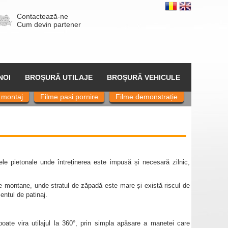
Contactează-ne
Cum devin partener
NOI
BROȘURĂ UTILAJE
BROȘURĂ VEHICULE
 montaj
Filme pași pornire
Filme demonstrație
.
ele pietonale unde întreținerea este impusă și necesară zilnic,
le montane, unde stratul de zăpadă este mare și există riscul de
entul de patinaj.
poate vira utilajul la 360°, prin simpla apăsare a manetei care