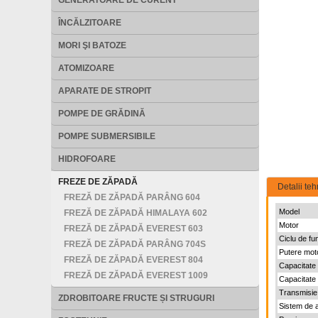
GENERATOARE DE CURENT
ÎNCĂLZITOARE
MORI ŞI BATOZE
ATOMIZOARE
APARATE DE STROPIT
POMPE DE GRĂDINĂ
POMPE SUBMERSIBILE
HIDROFOARE
FREZE DE ZĂPADĂ
Detalii teh
FREZĂ DE ZĂPADĂ PARÂNG 604
Model
FREZĂ DE ZĂPADĂ HIMALAYA 602
Motor
FREZĂ DE ZĂPADĂ EVEREST 603
Ciclu de fu
FREZĂ DE ZĂPADĂ PARÂNG 704S
Putere mot
FREZĂ DE ZĂPADĂ EVEREST 804
Capacitate c
FREZĂ DE ZĂPADĂ EVEREST 1009
Capacitate 
Transmisie
ZDROBITOARE FRUCTE ȘI STRUGURI
Sistem de 