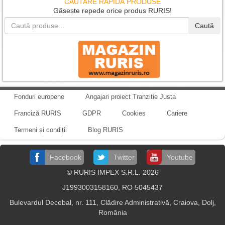
CĂUTARE RAPIDĂ PRODUSE
Găsește repede orice produs RURIS!
Caută
Fonduri europene
Angajari proiect Tranzitie Justa
Franciză RURIS
GDPR
Cookies
Cariere
Termeni și condiții
Blog RURIS
Facebook
Twitter
Youtube
© RURIS IMPEX S.R.L. 2026
J1993003158160, RO 5045437
Bulevardul Decebal, nr. 111, Clădire Administrativă, Craiova, Dolj,
România