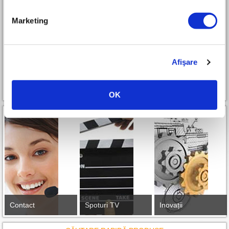
Marketing
Parteneri RURIS Premium All-in-One
Afişare
Cum devin partener
OK
Contact
Spoturi TV
Inovații