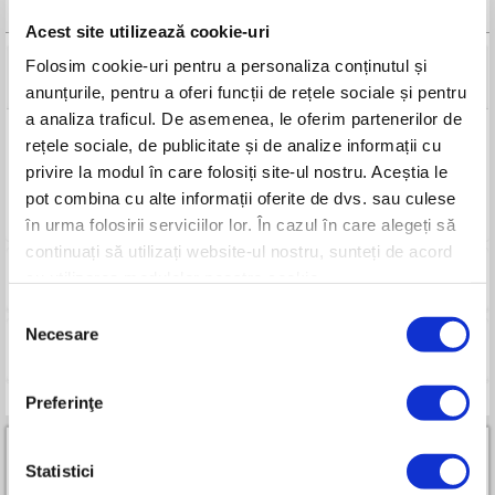
FISA TEHNICA
Acest site utilizează cookie-uri
Folosim cookie-uri pentru a personaliza conținutul și
Detalii tehnice
anunțurile, pentru a oferi funcții de rețele sociale și pentru
a analiza traficul. De asemenea, le oferim partenerilor de
Mărime
L
rețele sociale, de publicitate și de analize informații cu
Nivel de abraziune
3/5
privire la modul în care folosiți site-ul nostru. Aceștia le
Rezistență la rupere
3/5
pot combina cu alte informații oferite de dvs. sau culese
Flexibilitate
4/5
în urma folosirii serviciilor lor. În cazul în care alegeți să
continuați să utilizați website-ul nostru, sunteți de acord
cu utilizarea modulelor noastre cookie.
Imagini
Selecția
Necesare
consimțământului
Compara
Preferinţe
Statistici