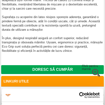
adaptează ușor formei mâinii. Tricotul de calibru 13 conferă finețe și
flexibilitate, menținând libertatea de mișcare și o dexteritate excelentă,
chiar și la sarcini care necesită precizie.
Suprafața cu acoperire din latex nisipos sporește aderența, garantând o
prindere fermă pe obiecte, atât în condiții uscate, cât și umede. Această
textură specială contribuie și la rezistența sporită la uzură, prelungind
durata de utilizare a mănușilor.
În plus, designul respirabil asigură un confort superior, reducând
transpirația și oboseala mâinilor. Ușoare, ergonomice și practice, mănușile
Eco
Grip
sunt soluția perfectă pentru cei care doresc siguranță,
flexibilitate și eficiență în activitățile de lucru zilnice.
DORESC SĂ CUMPĂR
LINKURI UTILE
CAUTA DISTRIBUITOR
CAUTA SERVICE