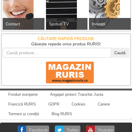
Contact
Spoturi TV
Inovații
CĂUTARE RAPIDĂ PRODUSE
Găsește repede orice produs RURIS!
Caută
Fonduri europene
Angajari proiect Tranzitie Justa
Franciză RURIS
GDPR
Cookies
Cariere
Termeni și condiții
Blog RURIS
Facebook
Twitter
Youtube