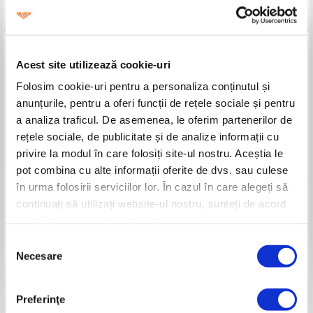
Detalii tehnice
Model
DAC 410
Acest site utilizează cookie-uri
Motor
TEZ
Ciclu de funcționare
2 timpi
Folosim cookie-uri pentru a personaliza conținutul și
Putere motor
3.3 CP
anunțurile, pentru a oferi funcții de rețele sociale și pentru
Capacitate cilindrică
57 cc
Sistem de aprindere
Electronic
a analiza traficul. De asemenea, le oferim partenerilor de
Pornire
Manuală
rețele sociale, de publicitate și de analize informații cu
Combustibil
Amestec carburant
privire la modul în care folosiți site-ul nostru. Aceștia le
Capacitate rezervor
1200 ml
pot combina cu alte informații oferite de dvs. sau culese
Consum mediu carb.
0.25l/kWh
Amestec carburant
25 ml ulei/ litru de benzină
în urma folosirii serviciilor lor. În cazul în care alegeți să
Harnașament
Dual balance
continuați să utilizați website-ul nostru, sunteți de acord
Mânere
Ergonomice – 2 segmente
cu utilizarea modulelor noastre cookie.
Suport mânere
Fără dotare
Selecția
Sistem antivibrație
-
Necesare
Vibrații mâner dreapta
2.41 m/s²
consimțământului
Vibrații mâner stânga
2.42 m/s²
Diametru de tăiere (opț.)
200-250 mm
Rază medie de tăiere
2100 mm
Preferinţe
Diametru tub tijă
28 mm