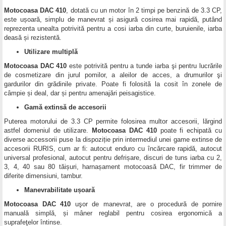
Motocoasa DAC 410
, dotată cu un motor în 2 timpi pe benzină de 3.3 CP,
este ușoară, simplu de manevrat și asigură cosirea mai rapidă, putând
reprezenta unealta potrivită pentru a cosi iarba din curte, buruienile, iarba
deasă și rezistentă.
Utilizare multiplă
Motocoasa DAC 410
este potrivită pentru a tunde iarba şi pentru lucrările
de cosmetizare din jurul pomilor, a aleilor de acces, a drumurilor şi
gardurilor din grădinile private. Poate fi folosită la cosit în zonele de
câmpie și deal, dar și pentru amenajări peisagistice.
Gamă extinsă de accesorii
Puterea motorului de 3.3 CP permite folosirea multor accesorii, lărgind
astfel domeniul de utilizare.
Motocoasa DAC 410
poate fi echipată cu
diverse accessorii puse la dispoziție prin intermediul unei game extinse de
accesorii RURIS, cum ar fi: autocut enduro cu încărcare rapidă, autocut
universal profesional, autocut pentru defrișare, discuri de tuns iarba cu 2,
3, 4, 40 sau 80 tăișuri, harnașament motocoasă DAC, fir trimmer de
diferite dimensiuni, tambur.
Manevrabilitate ușoară
Motocoasa DAC 410
uşor de manevrat, are o procedură de pornire
manuală simplă, și mâner reglabil pentru cosirea ergonomică a
suprafeţelor întinse.