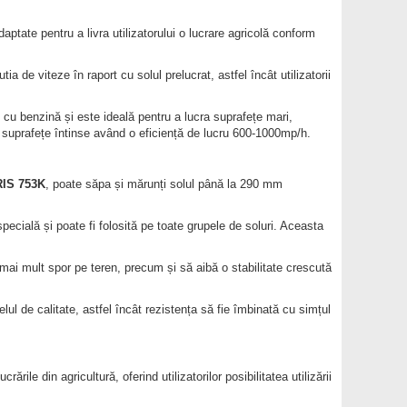
aptate pentru a livra utilizatorului o lucrare agricolă conform
 de viteze în raport cu solul prelucrat, astfel încât utilizatorii
 cu benzină și este ideală pentru a lucra suprafețe mari,
 suprafețe întinse având o eficiență de lucru 600-1000mp/h.
RIS 753K
, poate săpa și mărunți solul până la 290 mm
pecială și poate fi folosită pe toate grupele de soluri. Aceasta
mai mult spor pe teren, precum și să aibă o stabilitate crescută
elul de calitate, astfel încât rezistența să fie îmbinată cu simțul
rările din agricultură, oferind utilizatorilor posibilitatea utilizării