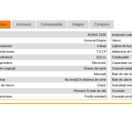
nice
Accesorii
Consumabile
Imagini
Compara
RURIS 753K
Acționare cabl
General Engine
Viteze
ncționare
4 timpi
Lățime de luc
imă motor
7.5 CP
Adâncime de 
ilindrică
212 cc
Combustibil
aprindere
Electronic
Capacitate re
ire urgență
Dotare de serie
Consum mediu
Manuală
Baie de ulei m
inat
Nu există în dotarea de serie
Baie de ulei t
 de viteze
Clasic
Suprafață med
Pinioane în baie de ulei
Greutate
ansmisie
Fontă nodulară
Garanție pro