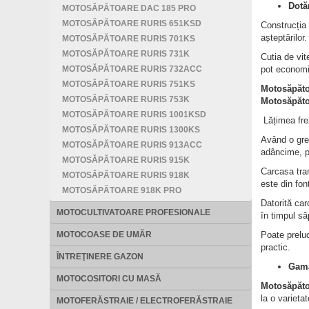
Dotă
MOTOSĂPĂTOARE DAC 185 PRO
MOTOSĂPĂTOARE RURIS 651KSD
Construcția 
așteptărilor.
MOTOSĂPĂTOARE RURIS 701KS
MOTOSĂPĂTOARE RURIS 731K
Cutia de vit
MOTOSĂPĂTOARE RURIS 732ACC
pot economis
MOTOSĂPĂTOARE RURIS 751KS
Motosăpăto
MOTOSĂPĂTOARE RURIS 753K
Motosăpăto
MOTOSĂPĂTOARE RURIS 1001KSD
Lățimea frez
MOTOSĂPĂTOARE RURIS 1300KS
Având o gre
MOTOSĂPĂTOARE RURIS 913ACC
adâncime, pe
MOTOSĂPĂTOARE RURIS 915K
Carcasa tra
MOTOSĂPĂTOARE RURIS 918K
este din fon
MOTOSĂPĂTOARE 918K PRO
Datorită car
MOTOCULTIVATOARE PROFESIONALE
în timpul săp
MOTOCOASE DE UMĂR
Poate preluc
practic.
ÎNTREŢINERE GAZON
Gamă
MOTOCOSITORI CU MASĂ
Motosăpăto
la o varieta
MOTOFERĂSTRAIE / ELECTROFERĂSTRAIE