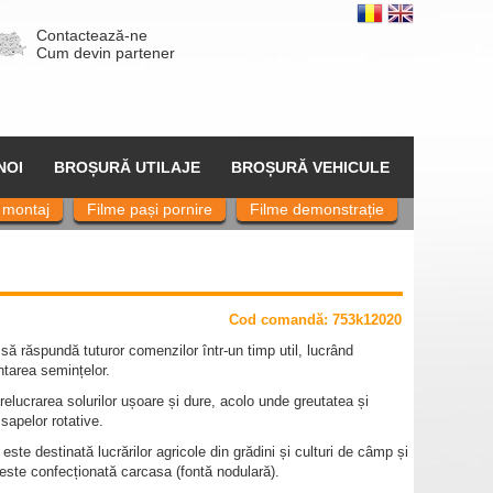
Contactează-ne
Cum devin partener
NOI
BROȘURĂ UTILAJE
BROȘURĂ VEHICULE
 montaj
Filme pași pornire
Filme demonstrație
Cod comand
ă
: 753k12020
să răspundă tuturor comenzilor într-un timp util, lucrând
ntarea semințelor.
relucrarea solurilor ușoare și dure, acolo unde greutatea și
sapelor rotative.
te destinată lucrărilor agricole din grădini și culturi de câmp și
re este confecționată carcasa (fontă nodulară).