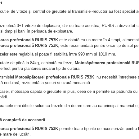
ri
cutiei de viteze și centrul de greutate al transmisiei-reductor au fost special ad
eze oferă 3+1 viteze de deplasare, dar cu toate acestea, RURIS a dezvoltat cutia
i timp și bani în perioada de exploatare.
area profesională RURIS 753K
este dotată cu un motor în 4 timpi, alimentat
area profesională RURIS 753K
, este recomandată pentru orice tip de sol pe
elor este reglabilă și poate fi stabilită între 990 mm și 1010 mm.
utate de până la 84kg, echipată cu freze,
Motosăpătoarea profesională RU
rfect pentru plantarea oricărui tip de cultură.
nsmisiei
Motosăpătoarei profesionale RURIS 753K
nu necesită întreținere s
tă nodulară, rezistentă la șocuri și uzură mecanică.
casei, motosapa capătă o greutate în plus, ceea ce îi permite să pătrundă cu 
ării.
ra cele mai dificile soluri cu frezele din dotare care au ca principal material oț
 completă de accesorii
area profesională RURIS 753K
permite toate tipurile de accesorizări pentru luc
te mare de lucrări.