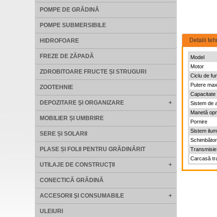
POMPE DE GRĂDINĂ
POMPE SUBMERSIBILE
Detalii teh
HIDROFOARE
FREZE DE ZĂPADĂ
Model
Motor
ZDROBITOARE FRUCTE ȘI STRUGURI
Ciclu de fu
Putere max
ZOOTEHNIE
Capacitate c
DEPOZITARE ŞI ORGANIZARE
+
Sistem de 
Manetă opr
MOBILIER ȘI UMBRIRE
Pornire
Sistem ilum
SERE ȘI SOLARII
Schimbător
PLASE ȘI FOLII PENTRU GRĂDINĂRIT
Transmisie
Carcasă tr
UTILAJE DE CONSTRUCŢII
+
CONECTICĂ GRĂDINĂ
ACCESORII ŞI CONSUMABILE
+
ULEIURI