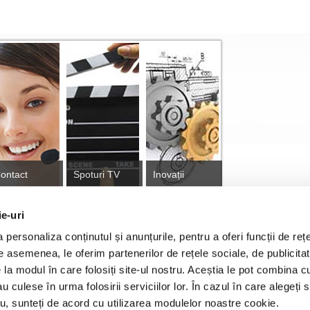
ontact
Spoturi TV
Inovații
ie-uri
personaliza conținutul și anunțurile, pentru a oferi funcții de rețe
tă
De asemenea, le oferim partenerilor de rețele sociale, de publicitat
e la modul în care folosiți site-ul nostru. Aceștia le pot combina c
au culese în urma folosirii serviciilor lor. În cazul în care alegeți 
ajari proiect Tranzitie Justa
Franciză RURIS
GDPR
Cook
tru, sunteți de acord cu utilizarea modulelor noastre cookie.