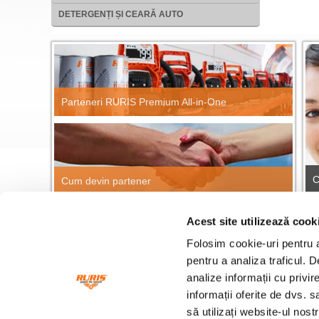
DETERGENȚI ȘI CEARĂ AUTO
Parteneri RURIS Premium All-in-One
C
Cum devin partener
Acest site utilizează cook
CĂUTARE RAPIDĂ PRODUSE
Găsește repede orice produs RURIS!
Folosim cookie-uri pentru a 
Cau
pentru a analiza traficul. 
analize informații cu privir
informații oferite de dvs. s
Fonduri europene
Ang
să utilizați website-ul nos