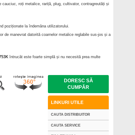
 cauciuc, roți metalice, rariță, plug, cultivator, contragreutăți și
d poziționate la îndemâna utilizatorului.
or de manevrat datorită coarnelor metalice reglabile sus-jos și a
753K
întrucât este foarte simplă și nu necesită prea multe
DORESC SĂ
CUMPĂR
LINKURI UTILE
CAUTA DISTRIBUITOR
CAUTA SERVICE