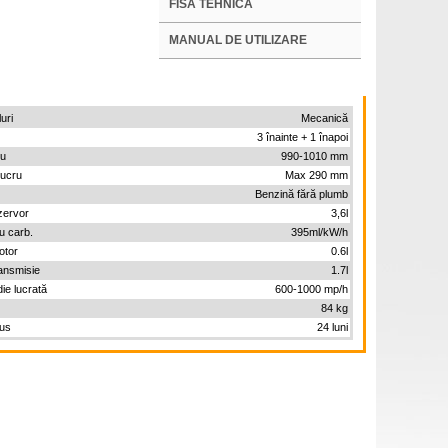
FISA TEHNICA
MANUAL DE UTILIZARE
uri
Mecanică
3 înainte + 1 înapoi
ru
990-1010 mm
lucru
Max 290 mm
Benzină fără plumb
zervor
3,6l
 carb.
395ml/kW/h
otor
0.6l
ransmisie
1.7l
ie lucrată
600-1000 mp/h
84 kg
dus
24 luni