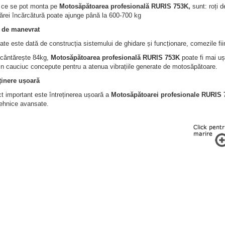
, ce se pot monta pe
Motosăpătoarea profesională RURIS 753K,
sunt: roți de
ărei încărcătură poate ajunge până la 600-700 kg
 de manevrat
ate este dată de construcția sistemului de ghidare și funcționare, comezile fiin
i cântărește 84kg,
Motosăpătoarea profesională RURIS 753K
poate fi mai uș
in cauciuc concepute pentru a atenua vibrațiile generate de motosăpătoare.
ținere ușoară
t important este întreținerea ușoară a
Motosăpătoarei profesionale RURIS 
tehnice avansate.