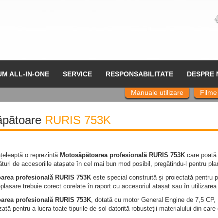
UM ALL-IN-ONE
SERVICE
RESPONSABILITATE
DESPRE 
Manuale utilizare
Filme
pătoare
RURIS 753K
țeleaptă o reprezintă
Motosăpătoarea profesională RURIS 753K
care poată 
turi de accesoriile atașate în cel mai bun mod posibil, pregătindu-l pentru pla
area profesională RURIS 753K
este special construită și proiectată pentru p
plasare trebuie corect corelate în raport cu accesoriul atașat sau în utilizarea 
area profesională RURIS 753K
, dotată cu motor General Engine de 7,5 CP, es
lizată pentru a lucra toate tipurile de sol datorită robusteții materialului din ca