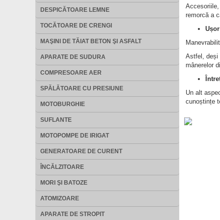
Accesoriile
DESPICĂTOARE LEMNE
remorcă a c
TOCĂTOARE DE CRENGI
Ușor
MAŞINI DE TĂIAT BETON ŞI ASFALT
Manevrabilit
Astfel, deș
APARATE DE SUDURA
mânerelor d
COMPRESOARE AER
Între
SPĂLĂTOARE CU PRESIUNE
Un alt aspec
cunoștințe 
MOTOBURGHIE
SUFLANTE
MOTOPOMPE DE IRIGAT
GENERATOARE DE CURENT
ÎNCĂLZITOARE
MORI ŞI BATOZE
ATOMIZOARE
APARATE DE STROPIT