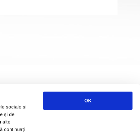
OK
le sociale și
e și de
u alte
să continuați
ies
Cariere
Termeni și condiții
Blog RURIS