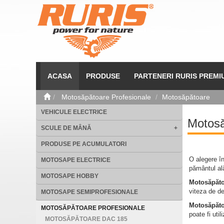
ACASA
PRODUSE
PARTENERI RURIS PREMI
Motosăpătoare Profesionale
Motosăpătoare
VEHICULE ELECTRICE
Motosă
SCULE DE MÂNĂ
+
PRODUSE PE ACUMULATORI
O alegere în
MOTOSAPE ELECTRICE
pământul ală
MOTOSAPE HOBBY
Motosăpăto
viteza de de
MOTOSAPE SEMIPROFESIONALE
Motosăpăto
MOTOSĂPĂTOARE PROFESIONALE
poate fi uti
MOTOSĂPĂTOARE DAC 185