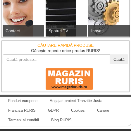
Contact
Spoturi TV
Inovații
CĂUTARE RAPIDĂ PRODUSE
Găsește repede orice produs RURIS!
Caută
Fonduri europene
Angajari proiect Tranzitie Justa
Franciză RURIS
GDPR
Cookies
Cariere
Termeni și condiții
Blog RURIS