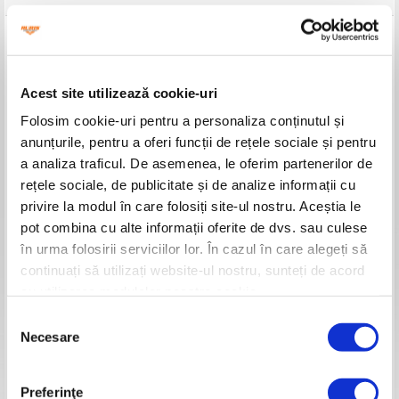
Model
DAC 7000K
Motor
General Engine
Ciclu de funcționare
4 timpi
Acest site utilizează cookie-uri
Putere motor
7 CP
Capacitate cilindrică
208 cc
Folosim cookie-uri pentru a personaliza conținutul și
Sistem de aprindere
Electronic
anunțurile, pentru a oferi funcții de rețele sociale și pentru
Pornire
Manuală
Sistem iluminat
-
a analiza traficul. De asemenea, le oferim partenerilor de
Schimbător de viteze
Confort
rețele sociale, de publicitate și de analize informații cu
Transmisie
Curea, lanţ şi pinioane
privire la modul în care folosiți site-ul nostru. Aceștia le
Carcasă transmisie
Aluminiu
pot combina cu alte informații oferite de dvs. sau culese
Acționare cabluri
Mecanică
în urma folosirii serviciilor lor. În cazul în care alegeți să
Viteze
2 înainte + 1 înapoi
Lățime de lucru
560-830 mm
continuați să utilizați website-ul nostru, sunteți de acord
Adâncime de lucru
Max 290mm
cu utilizarea modulelor noastre cookie.
Combustibil
Benzină fără plumb
Capacitate rezervor
3l
Selecția
Consum mediu carb.
1 l/h
Necesare
consimțământului
Capacitate baie de ulei motor
0.6l
Capacitate baie de ulei transmisie
1.5l
Suprafață medie lucrată
600-1000 mp/h
Preferinţe