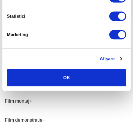
Greutate
80 kg
Garanție produs
24 luni
Statistici
Accesorii
Marketing
Consumabile
Afişare
Pasi pornire
OK
Imagini
Film montaj
Film demonstratie