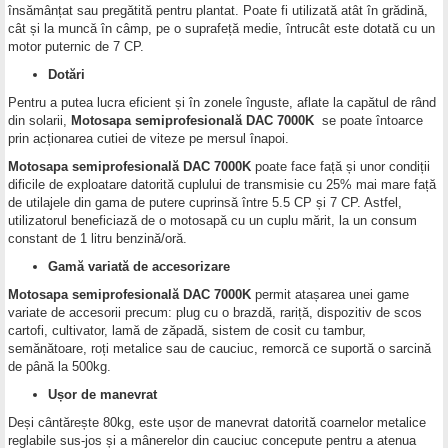
însămânțat sau pregătită pentru plantat. Poate fi utilizată atât în grădină,
cât și la muncă în câmp, pe o suprafeță medie, întrucât este dotată cu un
motor puternic de 7 CP.
Dotări
Pentru a putea lucra eficient și în zonele înguste, aflate la capătul de rând
din solarii,
Motosapa semiprofesională DAC 7000K
se poate întoarce
prin acționarea cutiei de viteze pe mersul înapoi.
Motosapa semiprofesională DAC 7000K
poate face față și unor condiții
dificile de exploatare datorită cuplului de transmisie cu 25% mai mare față
de utilajele din gama de putere cuprinsă între 5.5 CP și 7 CP. Astfel,
utilizatorul beneficiază de o motosapă cu un cuplu mărit, la un consum
constant de 1 litru benzină/oră.
Gamă variată de accesorizare
Motosapa semiprofesională DAC 7000K
permit atașarea unei game
variate de accesorii precum: plug cu o brazdă, rariță, dispozitiv de scos
cartofi, cultivator, lamă de zăpadă, sistem de cosit cu tambur,
semănătoare, roți metalice sau de cauciuc, remorcă ce suportă o sarcină
de până la 500kg.
Ușor de manevrat
Deși cântărește 80kg, este ușor de manevrat datorită coarnelor metalice
reglabile sus-jos și a mânerelor din cauciuc concepute pentru a atenua