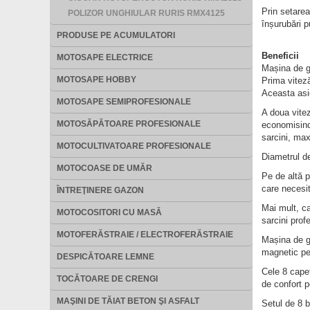
Prin setarea 
POLIZOR UNGHIULAR RURIS RMX4125
înșurubări p
PRODUSE PE ACUMULATORI
Beneficii
MOTOSAPE ELECTRICE
Mașina de g
MOTOSAPE HOBBY
Prima viteză
Aceasta asig
MOTOSAPE SEMIPROFESIONALE
A doua vitez
MOTOSĂPĂTOARE PROFESIONALE
economisind,
sarcini, max
MOTOCULTIVATOARE PROFESIONALE
Diametrul de
MOTOCOASE DE UMĂR
Pe de altă p
care necesit
ÎNTREŢINERE GAZON
Mai mult, ca
MOTOCOSITORI CU MASĂ
sarcini prof
MOTOFERĂSTRAIE / ELECTROFERĂSTRAIE
Mașina de g
magnetic pen
DESPICĂTOARE LEMNE
Cele 8 capet
TOCĂTOARE DE CRENGI
de confort pe
MAŞINI DE TĂIAT BETON ŞI ASFALT
Setul de 8 b