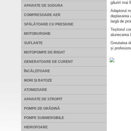
găuriri mai 
APARATE DE SUDURA
Adaptorul ma
COMPRESOARE AER
deplasarea a
largă de pro
SPĂLĂTOARE CU PRESIUNE
Teșitorul co
MOTOBURGHIE
alunecarea î
Greutatea de
SUFLANTE
și profesion
MOTOPOMPE DE IRIGAT
GENERATOARE DE CURENT
ÎNCĂLZITOARE
MORI ŞI BATOZE
ATOMIZOARE
APARATE DE STROPIT
POMPE DE GRĂDINĂ
POMPE SUBMERSIBILE
HIDROFOARE