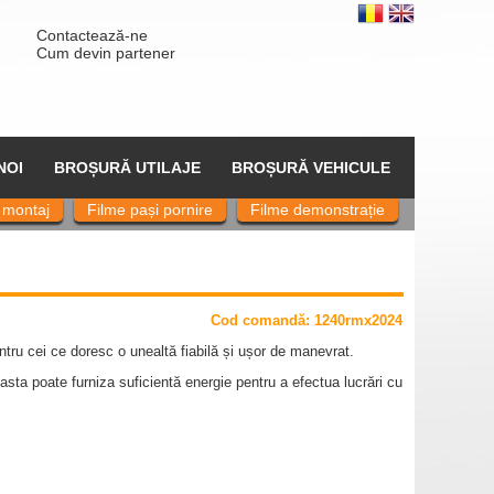
Contactează-ne
Cum devin partener
NOI
BROȘURĂ UTILAJE
BROȘURĂ VEHICULE
 montaj
Filme pași pornire
Filme demonstrație
Cod comand
ă
: 1240rmx2024
tru cei ce doresc o unealtă fiabilă și ușor de manevrat.
sta poate furniza suficientă energie pentru a efectua lucrări cu