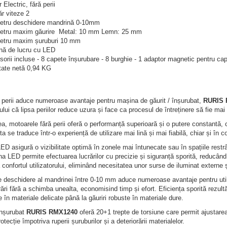
 Electric, fără perii
r viteze 2
etru deschidere mandrină 0-10mm
etru maxim găurire Metal: 10 mm Lemn: 25 mm
etru maxim șuruburi 10 mm
nă de lucru cu LED
orii incluse - 8 capete înșurubare - 8 burghie - 1 adaptor magnetic pentru cap
tate netă 0,94 KG
ă perii aduce numeroase avantaje pentru mașina de găurit / înșurubat,
RURIS 
tului că lipsa periilor reduce uzura și face ca procesul de întreținere să fie mai
 motoarele fără perii oferă o performanță superioară și o putere constantă, ce
ta se traduce într-o experiență de utilizare mai lină și mai fiabilă, chiar și în 
D asigură o vizibilitate optimă în zonele mai întunecate sau în spațiile restrâ
na LED permite efectuarea lucrărilor cu precizie și siguranță sporită, reducând
a confortul utilizatorului, eliminând necesitatea unor surse de iluminat externe 
 deschidere al mandrinei între 0-10 mm aduce numeroase avantaje pentru utiliza
crări fără a schimba unealta, economisind timp și efort. Eficiența sporită rezult
ne în materiale delicate până la găuriri robuste în materiale dure.
înșurubat
RURIS RMX1240
oferă 20+1 trepte de torsiune care permit ajustarea 
tecție împotriva ruperii șuruburilor și a deteriorării materialelor.