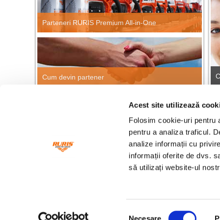
Parteneri RURIS Premium All-in-One
C
Cum devin partener
Acest site utilizează cook
CĂUTARE RAPIDĂ PRODUSE
Găsește repede orice produs RURIS!
Folosim cookie-uri pentru a 
Cau
pentru a analiza traficul. 
analize informații cu privir
informații oferite de dvs. s
Fonduri europene
Ang
să utilizați website-ul nos
Facebook
Twitter
Youtube
Selecția
Necesare
P