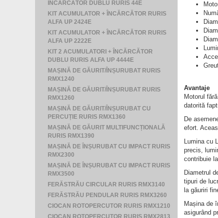
ÎNCĂRCĂTOR DUBLU RURIS 44E
Motor
Numă
KIT ACUMULATOR + ÎNCĂRCĂTOR RURIS
Diam
ALFA UP 2424E
Diam
KIT ACUMULATOR + ÎNCĂRCĂTOR RURIS
Diam
ALFA UP 2222E
Lumi
KIT 2 ACUMULATORI + ÎNCĂRCĂTOR
Acces
DUBLU RURIS ALFA UP 4444E
Greu
MAȘINĂ DE GĂURIT/ÎNȘURUBAT RURIS
RMX1240
Avantaje
MAȘINĂ DE GĂURIT/ÎNȘURUBAT RURIS
Motorul făr
RMX1260
datorită fap
MAȘINĂ DE GĂURIT/ÎNȘURUBAT CU
PERCUȚIE RURIS RMX1360
De asemenea,
MAȘINĂ DE GĂURIT MULTIFUNCȚIONALĂ
efort. Aceas
RURIS RMX1390
Lumina cu LE
MAȘINĂ DE ÎNȘURUBAT CU IMPACT RURIS
precis, lumi
RMX2300
contribuie l
MAȘINĂ DE ÎNȘURUBAT CU IMPACT RURIS
Diametrul de
RMX3500
tipuri de lu
FERĂSTRĂU CIRCULAR RURIS RMX3140
la găuriri fi
FERĂSTRĂU PENDULAR RURIS RMX3260
Mașina de 
CIOCAN ROTOPERCUTOR RURIS RMX1210
asigurând pro
CIOCAN ROTOPERCUTOR RURIS RMX2813