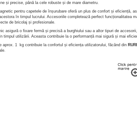
fine și precise, până la cele robuste și de mare diametru.
gnetic pentru capetele de înșurubare oferă un plus de confort și eficiență, asi
cestora în timpul lucrului. Accesoriile completează perfect funcționalitatea ma
iecte de bricolaj și profesionale.
nic asigură o fixare fermă și precisă a burghiului sau a altor tipuri de accesorii,
n timpul utilizării. Aceasta contribuie la o performanță mai sigură și mai eficien
 aprox. 1 kg contribuie la confortul și eficiența utilizatorului, făcând din
RUR
ale.