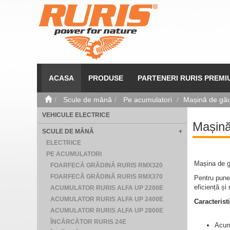
ACASA
PRODUSE
PARTENERI RURIS PREMI
Scule de mână
Pe acumulatori
Mașină de gău
VEHICULE ELECTRICE
Mașină
SCULE DE MÂNĂ
+
ELECTRICE
PE ACUMULATORI
Mașina de g
FOARFECĂ GRĂDINĂ RURIS RMX320
FOARFECĂ GRĂDINĂ RURIS RMX370
Pentru puner
eficiență și
ACUMULATOR RURIS ALFA UP 2200E
ACUMULATOR RURIS ALFA UP 2400E
Caracteristi
ACUMULATOR RURIS ALFA UP 2800E
ÎNCĂRCĂTOR RURIS 24E
Acum