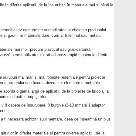
le în diferite aplicații, de la înșurubări în materiale moi și până la
emnificativ care crește versatilitatea și eficiența produsului.
e și găuriri în materiale dure, cum ar fi lemnul sau metalul.
ateriale mai moi, precum plasticul sau gips-cartonul,
iteză permit utilizatorului să adapteze rapid mașina la diferite
 șuruburi mai mari și mai robuste, esențiale pentru proiecte
rea mobilierului sau fixarea diverselor elemente structurale.
 aborda o gamă largă de aplicații, de la proiecte de bricolaj la
omisind astfel timp și efort.
siv 8 capete de înșurubare, 8 burghie (3-10 mm) și 1 adaptor
neficii.
ră a fi necesară achiziții suplimentare, ceea ce înseamnă un plus
urilor în diferite materiale și pentru diverse aplicații, de la