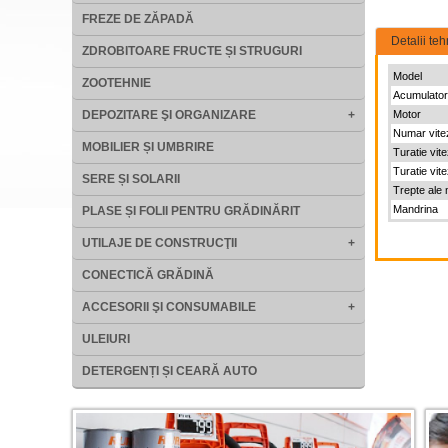
FREZE DE ZĂPADĂ
Detalii teh
ZDROBITOARE FRUCTE ȘI STRUGURI
Model
ZOOTEHNIE
Acumulator
DEPOZITARE ŞI ORGANIZARE
+
Motor
Numar vite
MOBILIER ȘI UMBRIRE
Turatie vit
Turatie vit
SERE ȘI SOLARII
Trepte ale 
Mandrina
PLASE ȘI FOLII PENTRU GRĂDINĂRIT
UTILAJE DE CONSTRUCŢII
+
CONECTICĂ GRĂDINĂ
ACCESORII ŞI CONSUMABILE
+
ULEIURI
DETERGENȚI ȘI CEARĂ AUTO