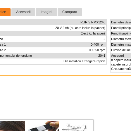
nice
Accesorii
Imagini
Compara
RURIS RMX1240
Diametru des
20 V 2 Ah (nu este inclus in pachet)
Functii princip
Electric, fara perii
Functii supli
ze
2
Diametru max
eza 1
0-400 rpm
Diametru max
eza 2
0-1350 rpm
Lumina de lu
momentului de torsiune
20+1
Accesorii
8 capete insu
Din metal cu strangere rapida
capete insurub
Greutate netă