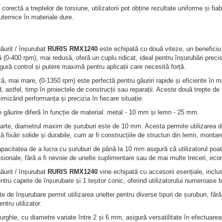
corectă a treptelor de torsiune, utilizatorii pot obține rezultate uniforme și fiabi
uternice în materiale dure.
ăurit / înșurubat
RURIS RMX1240
este echipată cu două viteze, un beneficiu s
 (0-400 rpm), mai redusă, oferă un cuplu ridicat, ideal pentru înșurubări precis
ură control și putere maximă pentru aplicații care necesită forță.
ă, mai mare, (0-1350 rpm) este perfectă pentru găuriri rapide și eficiente în m
 astfel, timp în proiectele de construcții sau reparații. Aceste două trepte de v
imizând performanța și precizia în fiecare situație.
 găurire diferă în funcție de material: metal - 10 mm și lemn - 25 mm.
arte, diametrul maxim de șuruburi este de 10 mm. Acesta permite utilizarea de
ă fixări solide și durabile, cum ar fi construcțiile de structuri din lemn, monta
pacitatea de a lucra cu șuruburi de până la 10 mm asigură că utilizatorul poate
esionale, fără a fi nevoie de unelte suplimentare sau de mai multe treceri, econ
ăurit / înșurubat
RURIS RMX1240
vine echipată cu accesorii esențiale, inclu
tru capete de înșurubare și 1 teșitor conic, oferind utilizatorului numeroase be
e de înșurubare permit utilizarea uneltei pentru diverse tipuri de șuruburi, fă
ntru utilizator.
urghie, cu diametre variate între 2 și 6 mm, asigură versatilitate în efectuarea gă