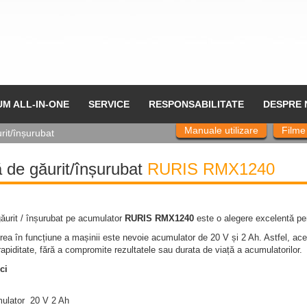
UM ALL-IN-ONE
SERVICE
RESPONSABILITATE
DESPRE 
Manuale utilizare
Filme
rit/înșurubat
 de găurit/înșurubat
RURIS RMX1240
ăurit / înșurubat pe acumulator
RURIS RMX1240
este o alegere excelentă pen
ea în funcțiune a mașinii este nevoie acumulator de 20 V și 2 Ah. Astfel, acea
 rapiditate, fără a compromite rezultatele sau durata de viață a acumulatorilor.
ci
ulator 20 V 2 Ah