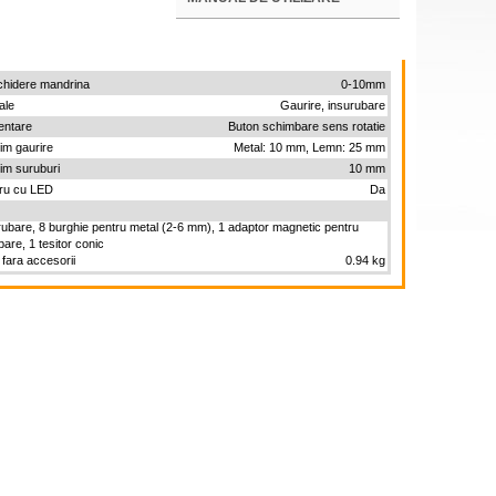
chidere mandrina
0-10mm
ale
Gaurire, insurubare
mentare
Buton schimbare sens rotatie
im gaurire
Metal: 10 mm, Lemn: 25 mm
im suruburi
10 mm
cru cu LED
Da
rubare, 8 burghie pentru metal (2-6 mm), 1 adaptor magnetic pentru
are, 1 tesitor conic
 fara accesorii
0.94 kg