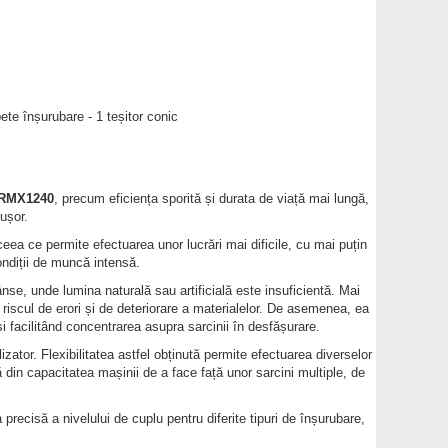
ete înșurubare - 1 teșitor conic
RMX1240
, precum eficiența sporită și durata de viață mai lungă,
 ușor.
ea ce permite efectuarea unor lucrări mai dificile, cu mai puțin
condiții de muncă intensă.
nse, unde lumina naturală sau artificială este insuficientă. Mai
 riscul de erori și de deteriorare a materialelor. De asemenea, ea
și facilitând concentrarea asupra sarcinii în desfășurare.
tor. Flexibilitatea astfel obținută permite efectuarea diverselor
ă din capacitatea mașinii de a face față unor sarcini multiple, de
precisă a nivelului de cuplu pentru diferite tipuri de înșurubare,