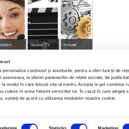
ontact
Spoturi TV
Inovații
ie-uri
personaliza conținutul și anunțurile, pentru a oferi funcții de rețe
tă
De asemenea, le oferim partenerilor de rețele sociale, de publicitat
e la modul în care folosiți site-ul nostru. Aceștia le pot combina c
au culese în urma folosirii serviciilor lor. În cazul în care alegeți 
ajari proiect Tranzitie Justa
Franciză RURIS
GDPR
Cook
tru, sunteți de acord cu utilizarea modulelor noastre cookie.
© RURIS IMPEX S.R.L. 2026
Imprimă
J1993003158160, RO 5045437
Bulevardul Decebal, nr. 111, Clădire
referinţe
Statistici
Marketing