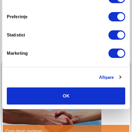
Garanție produs
24 luni
Preferinţe
Imagini
Statistici
Compara
Marketing
Afişare
OK
Parteneri RURIS Premium All-in-One
Cum devin partener