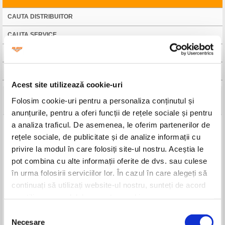
CAUTA DISTRIBUITOR
CAUTA SERVICE
FISA TEHNICA
MANUAL DE UTILIZARE
Acest site utilizează cookie-uri
Detalii tehnice
Folosim cookie-uri pentru a personaliza conținutul și
anunțurile, pentru a oferi funcții de rețele sociale și pentru
a analiza traficul. De asemenea, le oferim partenerilor de
Denumire
Tocator de crengi si resturi vegetale ST100S
rețele sociale, de publicitate și de analize informații cu
Tip motor
Electric
privire la modul în care folosiți site-ul nostru. Aceștia le
Putere motor
2.4 kW
Turație motor
4500 rpm
pot combina cu alte informații oferite de dvs. sau culese
Pornire
Electrică
în urma folosirii serviciilor lor. În cazul în care alegeți să
Număr roți
2
continuați să utilizați website-ul nostru, sunteți de acord
Diametru maxim de tăiere
40 mm
cu utilizarea modulelor noastre cookie.
Greutate neta
10.7 kg
Volum coș colector
50l
Selecția
Cod produs
100s2024
Necesare
consimțământului