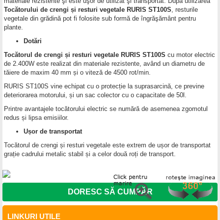
materiale rezistente şi este uşor de utilizat şi transportat. După utilizarea
Tocătorului de crengi și resturi vegetale RURIS ST100S
, resturile
vegetale din grădină pot fi folosite sub formă de îngrăşământ pentru
plante.
Dotări
Tocătorul de crengi și resturi vegetale RURIS ST100S
cu motor electric
de 2.400W este realizat din materiale rezistente, având un diametru de
tăiere de maxim 40 mm și o viteză de 4500 rot/min.
RURIS ST100S vine echipat cu o protecție la suprasarcină, ce previne
deteriorarea motorului, și un sac colector cu o capacitate de 50l.
Printre avantajele tocătorului electric se numără de asemenea zgomotul
redus și lipsa emisiilor.
Ușor de transportat
Tocătorul de crengi și resturi vegetale este extrem de ușor de transportat
grație cadrului metalic stabil și a celor două roți de transport.
DORESC SĂ CUMPĂR
LINKURI UTILE