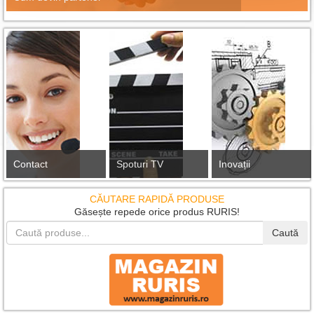
Contact
Spoturi TV
Inovații
CĂUTARE RAPIDĂ PRODUSE
Găsește repede orice produs RURIS!
Caută