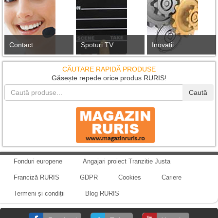
Contact
Spoturi TV
Inovații
CĂUTARE RAPIDĂ PRODUSE
Găsește repede orice produs RURIS!
Caută
Fonduri europene
Angajari proiect Tranzitie Justa
Franciză RURIS
GDPR
Cookies
Cariere
Termeni și condiții
Blog RURIS