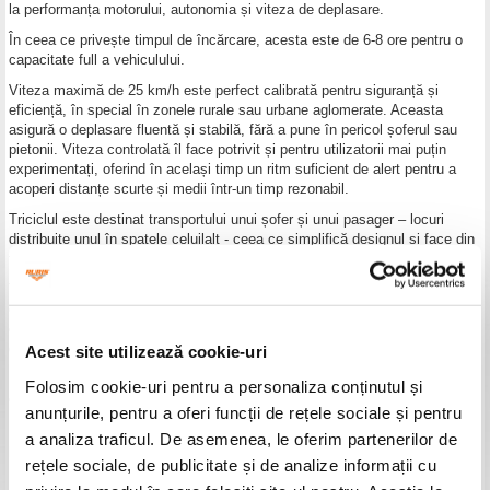
la performanța motorului, autonomia și viteza de deplasare.
În ceea ce privește timpul de încărcare, acesta este de 6-8 ore pentru o
capacitate full a vehiculului.
Viteza maximă de 25 km/h este perfect calibrată pentru siguranță și
eficiență, în special în zonele rurale sau urbane aglomerate. Aceasta
asigură o deplasare fluentă și stabilă, fără a pune în pericol șoferul sau
pietonii. Viteza controlată îl face potrivit și pentru utilizatorii mai puțin
experimentați, oferind în același timp un ritm suficient de alert pentru a
acoperi distanțe scurte și medii într-un timp rezonabil.
Triciclul este destinat transportului unui șofer și unui pasager – locuri
distribuite unul în spatele celuilalt - ceea ce simplifică designul și face din
triciclu un vehicul agil.
Triciclul electric
RURIS Pilot 3070G
este dotat cu un sistem de frânare
combinat, care include frână disc față și frână tambur în spate — o
configurație ce oferă un echilibru excelent între siguranță, eficiență și
durabilitate.
Acest site utilizează cookie-uri
Iar pentru extrasiguranță, pe timp de noapte, vehiculul electric este dotat
Folosim cookie-uri pentru a personaliza conținutul și
cu far LED.
anunțurile, pentru a oferi funcții de rețele sociale și pentru
La toate acestea se adaugă plafonul din material plastic, care oferă
a analiza traficul. De asemenea, le oferim partenerilor de
protecție pasagerului și șoferului în timpul mersului.
rețele sociale, de publicitate și de analize informații cu
Din punct de vedere al dimensiunilor, modelul
RURIS Pilot 3070G