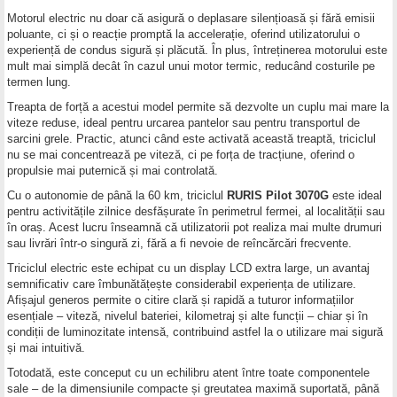
Motorul electric nu doar că asigură o deplasare silențioasă și fără emisii
poluante, ci și o reacție promptă la accelerație, oferind utilizatorului o
experiență de condus sigură și plăcută. În plus, întreținerea motorului este
mult mai simplă decât în cazul unui motor termic, reducând costurile pe
termen lung.
Treapta de forță a acestui model permite să dezvolte un cuplu mai mare la
viteze reduse, ideal pentru urcarea pantelor sau pentru transportul de
sarcini grele. Practic, atunci când este activată această treaptă, triciclul
nu se mai concentrează pe viteză, ci pe forța de tracțiune, oferind o
propulsie mai puternică și mai controlată.
Cu o autonomie de până la 60 km, triciclul
RURIS Pilot 3070G
este ideal
pentru activitățile zilnice desfășurate în perimetrul fermei, al localității sau
în oraș. Acest lucru înseamnă că utilizatorii pot realiza mai multe drumuri
sau livrări într-o singură zi, fără a fi nevoie de reîncărcări frecvente.
Triciclul electric este echipat cu un display LCD extra large, un avantaj
semnificativ care îmbunătățește considerabil experiența de utilizare.
Afișajul generos permite o citire clară și rapidă a tuturor informațiilor
esențiale – viteză, nivelul bateriei, kilometraj și alte funcții – chiar și în
condiții de luminozitate intensă, contribuind astfel la o utilizare mai sigură
și mai intuitivă.
Totodată, este conceput cu un echilibru atent între toate componentele
sale – de la dimensiunile compacte și greutatea maximă suportată, până