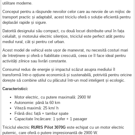
utilitare moderne.
Conceput pentru a răspunde nevoilor celor care au nevoie de un mijloc de
transport practic și adaptabil, acest triciclu oferă o soluție eficientă pentru
deplasări rapide și sigure.
Datorită designului său compact, cu două locuri distribuite unul în fața
celuilalt, și motorului electric silențios, triciclul este perfect atât pentru
mediul rural, cât și pentru cel urban.
Acest model de vehicul este ușor de manevrat, nu necesită costuri mari
de întreținere și oferă o fiabilitate crescută, ceea ce îl face ideal pentru
activități zilnice sau livrări constante.
Consumul redus de energie și impactul scăzut asupra mediului îl
transformă într-o opțiune economică și sustenabilă, potrivită pentru oricine
dorește să combine utilul cu plăcutul într-un mod inteligent și ecologic.
Caracteristici:
Motor electric, cu putere maximală: 2900 W
Autonomie: până la 60 km
Viteză maximă: 25 km/ h
Frână disc față + tambur spate
Capacitate încărcare: 1 șofer + 1 pasager
Triciclul electric
RURIS Pilot 3070G
este echipat cu un motor electric
puternic, care oferă o putere impresionantă de 2900 W.