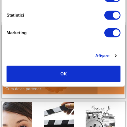
Compara
Statistici
Marketing
Afişare
Parteneri RURIS Premium All-in-One
OK
Cum devin partener