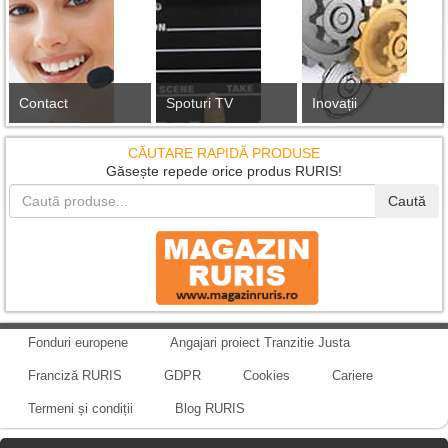
Contact
Spoturi TV
Inovații
CĂUTARE RAPIDĂ PRODUSE
Găsește repede orice produs RURIS!
Caută
Fonduri europene
Angajari proiect Tranzitie Justa
Franciză RURIS
GDPR
Cookies
Cariere
Termeni și condiții
Blog RURIS