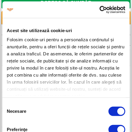
DORESC SĂ CUMPĂR
LINKURI UTILE
CAUTA DISTRIBUITOR
Acest site utilizează cookie-uri
Folosim cookie-uri pentru a personaliza conținutul și
CAUTA SERVICE
anunțurile, pentru a oferi funcții de rețele sociale și pentru
a analiza traficul. De asemenea, le oferim partenerilor de
Detalii tehnice
rețele sociale, de publicitate și de analize informații cu
privire la modul în care folosiți site-ul nostru. Aceștia le
Denumire
Rolă lanț 3/8 1.3 PM
pot combina cu alte informații oferite de dvs. sau culese
în urma folosirii serviciilor lor. În cazul în care alegeți să
Cod comandă
903-100R
continuați să utilizați website-ul nostru, sunteți de acord
cu utilizarea modulelor noastre cookie.
Produse compatibile
Selecția
Necesare
consimțământului
Imagini
Preferinţe