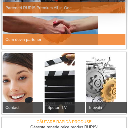
Parteneri RURIS Premium All-in-One
Cum devin partener
Contact
Spoturi TV
Inovații
CĂUTARE RAPIDĂ PRODUSE
Găsește repede orice produs RURIS!