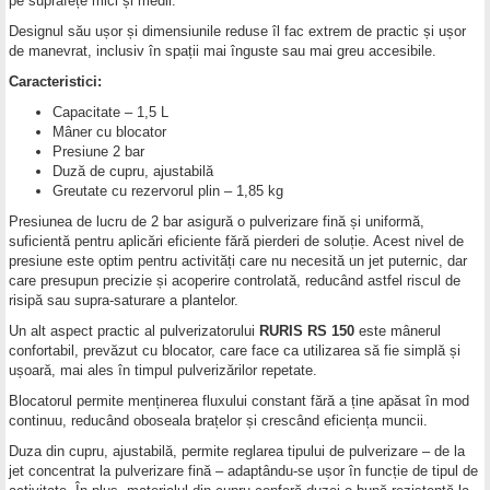
pe suprafețe mici și medii.
Designul său ușor și dimensiunile reduse îl fac extrem de practic și ușor
de manevrat, inclusiv în spații mai înguste sau mai greu accesibile.
Caracteristici:
Capacitate – 1,5 L
Mâner cu blocator
Presiune 2 bar
Duză de cupru, ajustabilă
Greutate cu rezervorul plin – 1,85 kg
Presiunea de lucru de 2 bar asigură o pulverizare fină și uniformă,
suficientă pentru aplicări eficiente fără pierderi de soluție. Acest nivel de
presiune este optim pentru activități care nu necesită un jet puternic, dar
care presupun precizie și acoperire controlată, reducând astfel riscul de
risipă sau supra-saturare a plantelor.
Un alt aspect practic al pulverizatorului
RURIS RS 150
este mânerul
confortabil, prevăzut cu blocator, care face ca utilizarea să fie simplă și
ușoară, mai ales în timpul pulverizărilor repetate.
Blocatorul permite menținerea fluxului constant fără a ține apăsat în mod
continuu, reducând oboseala brațelor și crescând eficiența muncii.
Duza din cupru, ajustabilă, permite reglarea tipului de pulverizare – de la
jet concentrat la pulverizare fină – adaptându-se ușor în funcție de tipul de