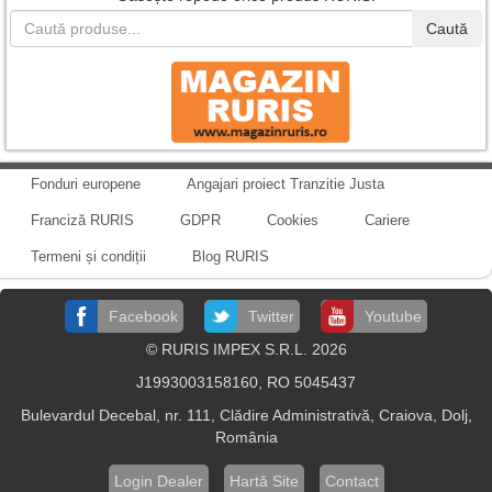
Caută
Fonduri europene
Angajari proiect Tranzitie Justa
Franciză RURIS
GDPR
Cookies
Cariere
Termeni și condiții
Blog RURIS
Facebook
Twitter
Youtube
© RURIS IMPEX S.R.L. 2026
J1993003158160, RO 5045437
Bulevardul Decebal, nr. 111, Clădire Administrativă, Craiova, Dolj,
România
Login Dealer
Hartă Site
Contact