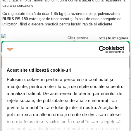
activitate. În plus, materialul din cupru conferă duzei o bună rezistență la
uzură și coroziune.
Cu o greutate totală de doar 1,85 kg (cu rezervorul plin), pulverizatorul
RURIS RS 150
este ușor de transportat și folosit de orice categorie de
utilizatori, fiind o alegere practică pentru lucrări rapide și eficiente.
DORESC SĂ CUMPĂR
LINKURI UTILE
Acest site utilizează cookie-uri
CAUTA DISTRIBUITOR
Folosim cookie-uri pentru a personaliza conținutul și
CAUTA SERVICE
anunțurile, pentru a oferi funcții de rețele sociale și pentru
a analiza traficul. De asemenea, le oferim partenerilor de
FISA TEHNICA
rețele sociale, de publicitate și de analize informații cu
MANUAL DE UTILIZARE
privire la modul în care folosiți site-ul nostru. Aceștia le
pot combina cu alte informații oferite de dvs. sau culese
în urma folosirii serviciilor lor. În cazul în care alegeți să
Detalii tehnice
continuați să utilizați website-ul nostru, sunteți de acord