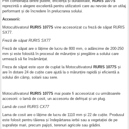
Prin combinația dintre putere, eficiență și durabilitate,
RURIS 1077S
reprezintă o alegere excelentă pentru utilizatorii care au nevoie de un utilaj
performant și de încredere în prelucrarea solului.
Accesorii:
Motocultivatorul
RURIS 1077S
vine accesorizat cu freză de săpat RURIS
SX77.
Freză de săpat RURIS SX77
Freză de săpat are o lățime de lucru de 800 mm, o adâncime de 200-250
mm și este folosită în procesul de mărunțire și pregătire a solului care
urmează să fie însămânțat.
Freza de săpat este ușor de cuplat la Motocultivatorul
RURIS 1077S
și
are în dotare 24 de cuțite care ajută la o mărunțire rapidă și eficientă a
solului din câmp, solarii sau sere.
Motocultivatorul
RURIS 1077S
mai poate fi accesorizat cu următoarele
accesorii: o lamă de cosit, un accesoriu de defrișat și un plug.
Lamă de cosit RURIS CX77
Lama de cosit are o lățime de lucru de 1110 mm și 22 de cuțite. Produsul
este folosit pentru tăierea și îndepărtarea ierbii sau a vegetației de pe
suprafețe mari, precum pajiști, terenuri agricole sau grădini.