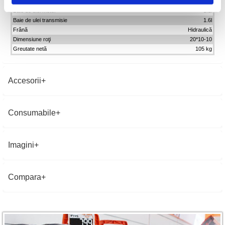
Capacitate rezervor
6.5l
Baie de ulei motor
1.1l
Baie de ulei transmisie
1.6l
Frână
Hidraulică
Dimensiune roţi
20*10-10
Greutate netă
105 kg
Accesorii
Consumabile
Imagini
Compara