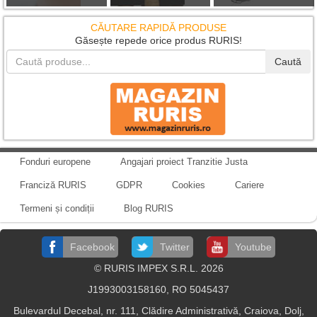
CĂUTARE RAPIDĂ PRODUSE
Găsește repede orice produs RURIS!
Caută
Fonduri europene
Angajari proiect Tranzitie Justa
Franciză RURIS
GDPR
Cookies
Cariere
Termeni și condiții
Blog RURIS
Facebook
Twitter
Youtube
© RURIS IMPEX S.R.L. 2026
J1993003158160, RO 5045437
Bulevardul Decebal, nr. 111, Clădire Administrativă, Craiova, Dolj,