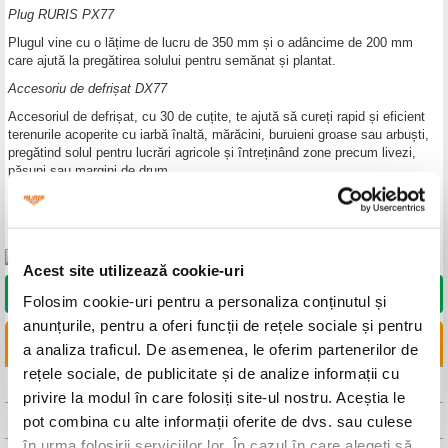
Plug RURIS PX77
Plugul vine cu o lățime de lucru de 350 mm și o adâncime de 200 mm
care ajută la pregătirea solului pentru semănat și plantat.
Accesoriu de defrișat DX77
Accesoriul de defrișat, cu 30 de cuțite, te ajută să cureți rapid și eficient
terenurile acoperite cu iarbă înaltă, mărăcini, buruieni groase sau arbuști,
pregătind solul pentru lucrări agricole și întreținând zone precum livezi,
pășuni sau margini de drum.
Acesta are o lățime de lucru de 600 mm și o înălțime de 100 mm,
contribuind, astfel, la un spațiu mai curat, mai sigur și mai ușor de lucrat.
Acest site utilizează cookie-uri
DORESC SĂ CUMPĂR
Folosim cookie-uri pentru a personaliza conținutul și
anunțurile, pentru a oferi funcții de rețele sociale și pentru
LINKURI UTILE
a analiza traficul. De asemenea, le oferim partenerilor de
rețele sociale, de publicitate și de analize informații cu
CAUTA DISTRIBUITOR
privire la modul în care folosiți site-ul nostru. Aceștia le
pot combina cu alte informații oferite de dvs. sau culese
CAUTA SERVICE
în urma folosirii serviciilor lor. În cazul în care alegeți să