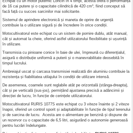
Echipat cu un motor puternic Loncin în 4 timpi, acesta oferă o performanță
de 16 cai putere și o capacitate cilindrică de 420 cm³, fiind conceput să
facă față cu succes sarcinilor mai solicitante.
Sistemul de aprindere electronică și maneta de oprire de urgență
contribuie la o utilizare sigură și de încredere în orice condiții.
Motocultivatorul este echipat cu un sistem de pornire dublu, atât manual,
cât și automat la cheie, oferind astfel utilizatorului flexibilitate și ușurință
în utilizare.
Transmisia cu pinioane conice în baie de ulei, împreună cu diferențialul,
asigură o distribuție uniformă a puterii și o manevrabilitate deosebită în
timpul lucrului.
Ambreiajul uscat și carcasa transmisiei realizată din aluminiu contribuie la
rezistența și fiabilitatea utilajului în condiții de utilizare intensă.
De asemenea, coarnele sunt reglabile atât pe orizontală (stânga-dreapta),
cât și pe verticală (sus-jos), permițând ajustarea precisă a adâncimii și
direcției de lucru, în funcție de cerințele utilizatorului.
Motocultivatorul RURIS 1077S este echipat cu 3 viteze înainte și 2 viteze
înapoi, oferind un control sporit și adaptabilitate în funcție de tipul terenului
și de sarcina de lucru. Acesta are o alimentare pe benzină și dispune de
un rezervor cu o capacitate de 6,5 litri, asigurând o autonomie generoasă
pentru lucrări îndelungate.