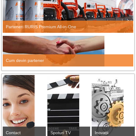
Parteneri RURIS Premium All-in-One
Cum devin partener
Contact
Spoturi TV
Inovații