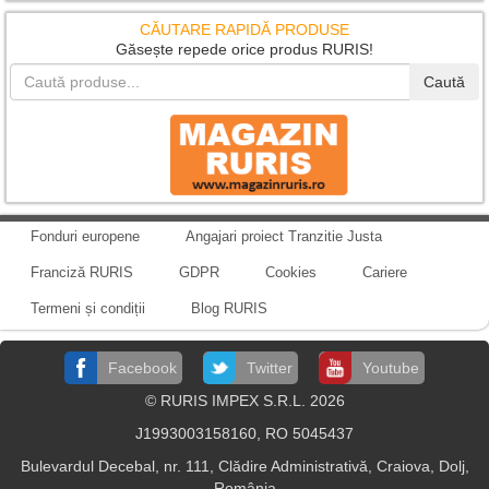
CĂUTARE RAPIDĂ PRODUSE
Găsește repede orice produs RURIS!
Caută
Fonduri europene
Angajari proiect Tranzitie Justa
Franciză RURIS
GDPR
Cookies
Cariere
Termeni și condiții
Blog RURIS
Facebook
Twitter
Youtube
© RURIS IMPEX S.R.L. 2026
J1993003158160, RO 5045437
Bulevardul Decebal, nr. 111, Clădire Administrativă, Craiova, Dolj,
România