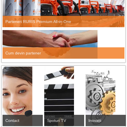
Parteneri RURIS Premium All-in-One
Cum devin partener
Contact
Spoturi TV
Inovații