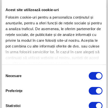
Detalii tehnice
Acest site utilizează cookie-uri
Model
DAC 456
Folosim cookie-uri pentru a personaliza conținutul și
Motor
TEZ
anunțurile, pentru a oferi funcții de rețele sociale și pentru
Ciclu de funcționare
2 timpi
Putere motor
2.5 CP
a analiza traficul. De asemenea, le oferim partenerilor de
Capacitate cilindrică
45 cc
rețele sociale, de publicitate și de analize informații cu
Sistem de aprindere
Electronic
privire la modul în care folosiți site-ul nostru. Aceștia le
Pornire
Manuală
pot combina cu alte informații oferite de dvs. sau culese
Combustibil
Amestec carburant
Rezervor benzină
550 ml
în urma folosirii serviciilor lor. În cazul în care alegeți să
Rezervor ulei
260 ml
continuați să utilizați website-ul nostru, sunteți de acord
Consum mediu carb.
550g/kWh
cu utilizarea modulelor noastre cookie.
Amestec carburant
25 ml ulei/ litru de benzină
Intensitate vibrații
3.5m/s ²
Selecția
Lungime șină
380 mm
Necesare
consimțământului
Pas lanț/Număr dinți
0.325’’ 1.5 RS33
Întindere lanț
Frontală
Frână lanț
Da
Preferinţe
Greutate
6.4 kg
Garanție produs
24 luni
Statistici