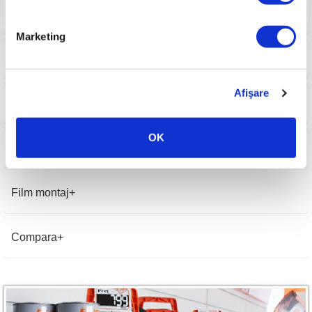
Accesorii
Marketing
Consumabile
Afişare
Pasi pornire
OK
Imagini
Film montaj
Compara