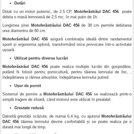
Dotări
Dotat cu un motor puternic, de 2.5 CP,
Motoferăstrăul DAC 456
poate
debita o masă lemnoasă de 2,5 mc, în mai puțin de 1h.
Lungimea șinei
Motoferăstrăului DAC 456
de 38 cm permite debitarea
unui diamentru de 80 cm.
Motoferăstrăul DAC 456
asigură combinația ideală dintre randamentul
sporit și ergonomia optimă, transformând orice provocare într-o activitate
ușoară.
Utilizat pentru diverse lucrări
Motoferăstrăul DAC 456
poate realiza multiple lucrări din gospodărie,
putând fii folosit pentru pomicultură, pentru tăierea lemnului de foc, ,
îndepărtarea și rărirea arbuștilor, îndepărtarea lemnului putred.
Ușor de pornit
Sistemul de pornire a
Motoferăstrăului DAC 456
se realizează printr-o
simplă tragere de sfoară, când motorul este utilizat în prealabil.
Greutate redusă
Datorită greutății scăzute, de numai 6,4 kg, cu ajutorul
Motoferăstrăului
DAC 456
tăierea lemnului devine confortabilă și se poate realiza pe o
durată mai lungă de timp.