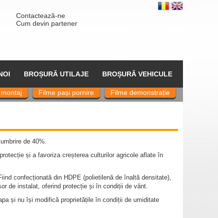
Contactează-ne
Cum devin partener
NOI
BROȘURĂ UTILAJE
BROȘURĂ VEHICULE
 montaj
Filme pași pornire
Filme demonstrație
e umbrire de 40%.
rotecție și a favoriza creșterea culturilor agricole aflate în
iind confecționată din HDPE (polietilenă de înaltă densitate),
r de instalat, oferind protecție și în condiții de vânt.
a și nu își modifică proprietățile în condiții de umiditate