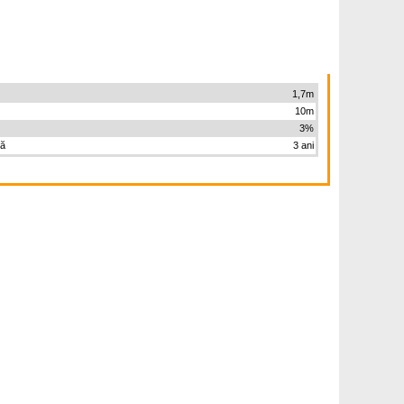
1,7m
10m
3%
ță
3 ani