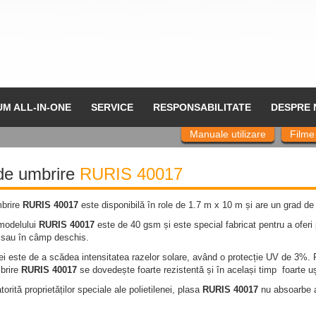
UM ALL-IN-ONE
SERVICE
RESPONSABILITATE
DESPRE 
Manuale utilizare
Filme
de umbrire
RURIS 40017
brire
RURIS 40017
este disponibilă în role de 1.7 m x 10 m și are un grad d
modelului
RURIS 40017
este de 40 gsm și este special fabricat pentru a oferi p
re sau în câmp deschis.
i este de a scădea intensitatea razelor solare, având o protecție UV de 3%. F
brire
RURIS 40017
se dovedește foarte rezistentă și în același timp foarte ușo
orită proprietăților speciale ale polietilenei, plasa
RURIS 40017
nu absoarbe ap