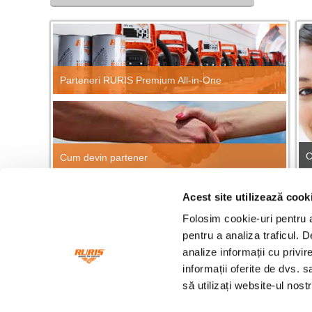
Parteneri RURIS Premium All-in-One
C
Cum devin partener
Acest site utilizează cook
CĂUTARE RAPIDĂ PRODUSE
Găsește repede orice produs RURIS!
Folosim cookie-uri pentru a 
Cau
pentru a analiza traficul. 
analize informații cu privir
informații oferite de dvs. s
Fonduri europene
Ang
să utilizați website-ul nos