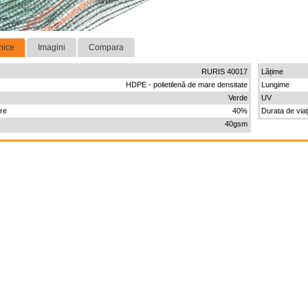
nice
Imagini
Compara
RURIS 40017
Lățime
HDPE - polietilenă de mare densitate
Lungime
Verde
UV
re
40%
Durata de via
40gsm