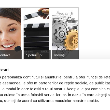
ontact
Spoturi TV
Inovații
ie-uri
personaliza conținutul și anunțurile, pentru a oferi funcții de rețe
tă
De asemenea, le oferim partenerilor de rețele sociale, de publicitat
e la modul în care folosiți site-ul nostru. Aceștia le pot combina c
au culese în urma folosirii serviciilor lor. În cazul în care alegeți 
ajari proiect Tranzitie Justa
Franciză RURIS
GDPR
Cook
tru, sunteți de acord cu utilizarea modulelor noastre cookie.
© RURIS IMPEX S.R.L. 2026