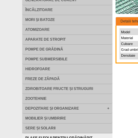
GENERATOARE DE CURENT
ÎNCĂLZITOARE
MORI ŞI BATOZE
Detalii teh
ATOMIZOARE
Model
Material
APARATE DE STROPIT
Culoare
POMPE DE GRĂDINĂ
Grad umbri
Densitate
POMPE SUBMERSIBILE
HIDROFOARE
FREZE DE ZĂPADĂ
ZDROBITOARE FRUCTE ȘI STRUGURI
ZOOTEHNIE
DEPOZITARE ŞI ORGANIZARE
+
MOBILIER ȘI UMBRIRE
SERE ȘI SOLARII