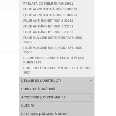
PRELATĂ CU INELE RURIS 12012
FOLIE AGROTEXTILĂ RURIS 100020
FOLIE AGROTEXTILĂ RURIS 100200
FOLIE ANTI-ÎNGHEȚ RURIS 23016
FOLIE ANTI-ÎNGHEȚ RURIS 23032
FOLIE ANTI-ÎNGHEȚ RURIS 23160
FOLIE MULCIRE NEPERFORATĂ RURIS
15050
FOLIE MULCIRE NEPERFORATĂ RURIS
15060
CLEME PROFESIONALE PENTRU PLASĂ
RURIS 1220
CUIE PROFESIONALE PENTRU FOLIE RURIS
1620
UTILAJE DE CONSTRUCŢII
+
CONECTICĂ GRĂDINĂ
ACCESORII ŞI CONSUMABILE
+
ULEIURI
DETERGENȚI ȘI CEARĂ AUTO