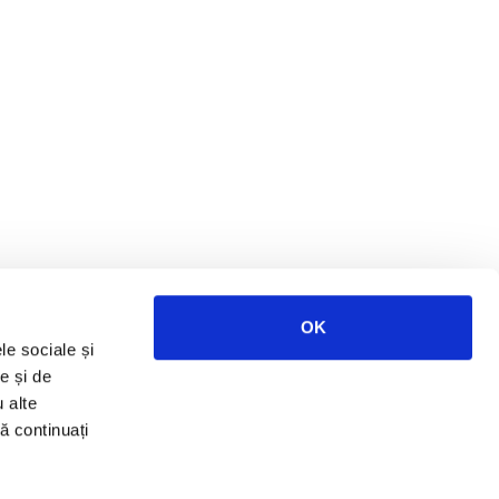
OK
le sociale și
e și de
u alte
să continuați
ies
Cariere
Termeni și condiții
Blog RURIS