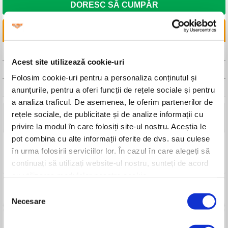
DORESC SĂ CUMPĂR
LINKURI UTILE
CAUTA DISTRIBUITOR
Acest site utilizează cookie-uri
CAUTA SERVICE
Folosim cookie-uri pentru a personaliza conținutul și
ALEGEREA TIPULUI DE FIR/CUTIT
anunțurile, pentru a oferi funcții de rețele sociale și pentru
a analiza traficul. De asemenea, le oferim partenerilor de
rețele sociale, de publicitate și de analize informații cu
Detalii tehnice
privire la modul în care folosiți site-ul nostru. Aceștia le
pot combina cu alte informații oferite de dvs. sau culese
Denumire
Fir trimmer 1.6 mm (rotund)
în urma folosirii serviciilor lor. În cazul în care alegeți să
Cod produs
6-173
continuați să utilizați website-ul nostru, sunteți de acord
cu utilizarea modulelor noastre cookie.
Selecția
Produse compatibile
Necesare
consimțământului
Imagini