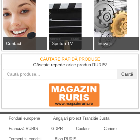
Contact
Spoturi TV
Inovații
CĂUTARE RAPIDĂ PRODUSE
Găsește repede orice produs RURIS!
Caută
Fonduri europene
Angajari proiect Tranzitie Justa
Franciză RURIS
GDPR
Cookies
Cariere
Termeni și condiții
Blog RURIS