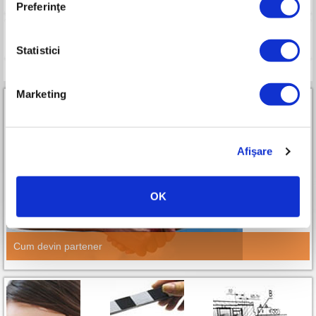
Preferinţe
Compara
Statistici
Marketing
Afişare
Parteneri RURIS Premium All-in-One
OK
Cum devin partener