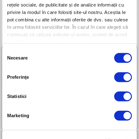
rețele sociale, de publicitate și de analize informații cu
Imagini
privire la modul în care folosiți site-ul nostru. Aceștia le
pot combina cu alte informații oferite de dvs. sau culese
Compara
în urma folosirii serviciilor lor. În cazul în care alegeți să
continuați să utilizați website-ul nostru, sunteți de acord
cu utilizarea modulelor noastre cookie.
Selecția
Necesare
consimțământului
Preferinţe
Parteneri RURIS Premium All-in-One
Statistici
Marketing
Cum devin partener