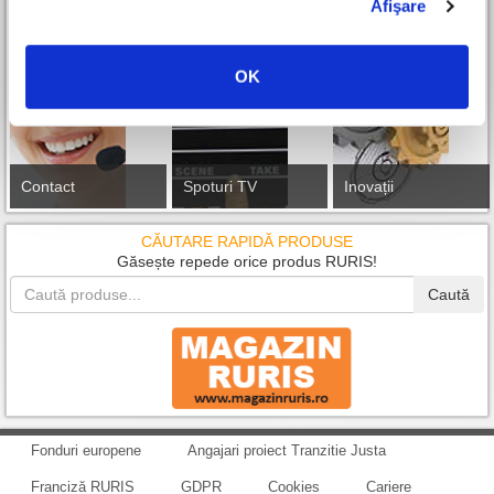
Afişare
OK
Contact
Spoturi TV
Inovații
CĂUTARE RAPIDĂ PRODUSE
Găsește repede orice produs RURIS!
Caută
Fonduri europene
Angajari proiect Tranzitie Justa
Franciză RURIS
GDPR
Cookies
Cariere