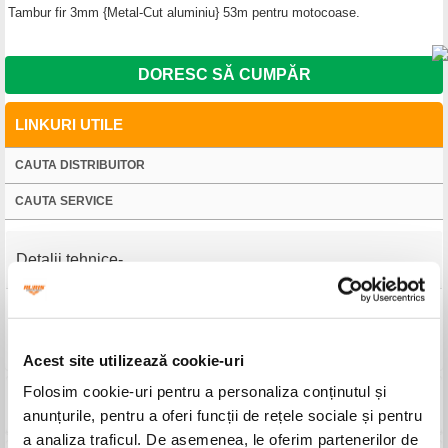
Tambur fir 3mm {Metal-Cut aluminiu} 53m pentru motocoase.
DORESC SĂ CUMPĂR
LINKURI UTILE
CAUTA DISTRIBUITOR
CAUTA SERVICE
Detalii tehnice
Denumire
Tambur fir 3mm {Metal-Cut aluminiu} 53m
Cod produs
30053tmc25a
Acest site utilizează cookie-uri
Folosim cookie-uri pentru a personaliza conținutul și
Produse compatibile
anunțurile, pentru a oferi funcții de rețele sociale și pentru
a analiza traficul. De asemenea, le oferim partenerilor de