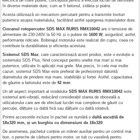
electrică de mare putere, concepută pentru a efectua lucrări de demolare
în diverse materiale dure, cum ar fi betonul, zidăria și piatra.
Acesta utilizează un mecanism percutant pentru a transmite lovituri
puternice asupra materialului, facilitând astfel spargerea materialelor dure.
Ciocanul rotopercutor SDS MAX RURIS RMX10042
are o tensiune de
alimentare de 230-240V la 50 Hz și o putere de
1600 W
, asigurând, astfel,
performanțe ridicate. Bobinajul motorului este realizat din cupru, ceea ce
contribuie la durabilitatea și eficiența acestuia.
Sistemul SDS Max
, care caracterizează acest produs, este o evoluție a
sistemului SDS Plus, fiind conceput pentru unelte mai mari și mai
puternice, utilizate în aplicații mai grele. Mai precis, în cele mai multe
cazuri, sistemul SDS Max este preferat de profesioniști datorită
diametrului de prindere mai mare, stabilității și forței. Astfel, capacitatea
de găurire a betonului este de
42 mm
.
Un alt aspect important al modelului
SDS MAX RURIS RMX10042
este
sistemul anti-vibrații, reducând considerabil starea de oboseală a
utilizatorului care are de efectuat lucrări mai complexe de găurit cu
percuție, dălțuire cu daltă fixă sau dălțuire cu daltă rotativă.
Printre accesoriile incluse în pachet se numără o
daltă ascuțită de
18x320 mm, și un burghiu cu dimensiuni de 18x320
.
De asemenea, pachetul conține un mâner auxiliar pentru un control mai
bun, o pereche de cărbuni pentru motor, un tub cu vaselină pentru