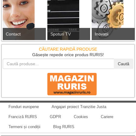
Contact
Spoturi TV
Inovații
CĂUTARE RAPIDĂ PRODUSE
Găsește repede orice produs RURIS!
Caută
Fonduri europene
Angajari proiect Tranzitie Justa
Franciză RURIS
GDPR
Cookies
Cariere
Termeni și condiții
Blog RURIS