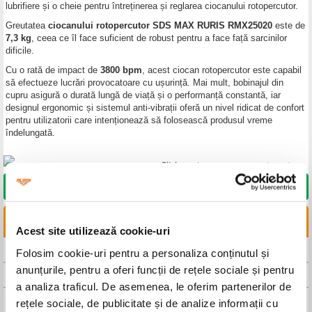
lubrifiere și o cheie pentru întreținerea și reglarea ciocanului rotopercutor.
Greutatea
ciocanului rotopercutor SDS MAX RURIS RMX25020
este de
7,3 kg
, ceea ce îl face suficient de robust pentru a face față sarcinilor
dificile.
Cu o rată de impact de
3800 bpm
, acest ciocan rotopercutor este capabil
să efectueze lucrări provocatoare cu ușurință. Mai mult, bobinajul din
cupru asigură o durată lungă de viață și o performanță constantă, iar
designul ergonomic și sistemul anti-vibrații oferă un nivel ridicat de confort
pentru utilizatorii care intenționează să folosească produsul vreme
îndelungată.
DORESC SĂ CUMPĂR
LINKURI UTILE
Acest site utilizează cookie-uri
CAUTA DISTRIBUITOR
Folosim cookie-uri pentru a personaliza conținutul și
anunțurile, pentru a oferi funcții de rețele sociale și pentru
CAUTA SERVICE
a analiza traficul. De asemenea, le oferim partenerilor de
FISA TEHNICA
rețele sociale, de publicitate și de analize informații cu