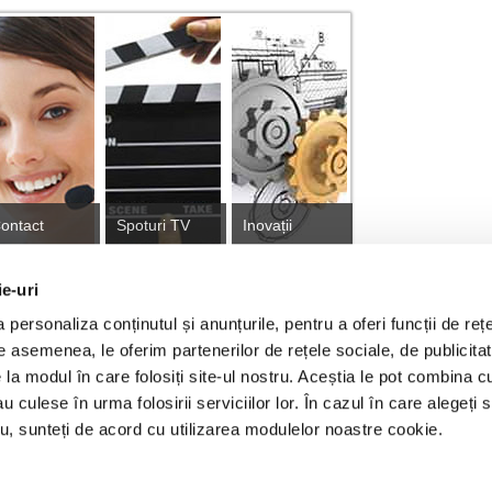
ontact
Spoturi TV
Inovații
ie-uri
personaliza conținutul și anunțurile, pentru a oferi funcții de rețe
tă
De asemenea, le oferim partenerilor de rețele sociale, de publicitat
e la modul în care folosiți site-ul nostru. Aceștia le pot combina c
au culese în urma folosirii serviciilor lor. În cazul în care alegeți 
ajari proiect Tranzitie Justa
Franciză RURIS
GDPR
Cook
tru, sunteți de acord cu utilizarea modulelor noastre cookie.
© RURIS IMPEX S.R.L. 2026
Imprimă