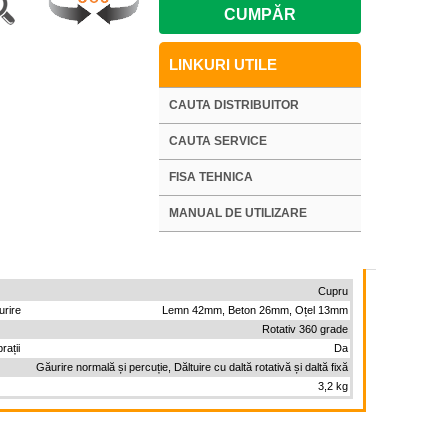
CUMPĂR
LINKURI UTILE
CAUTA DISTRIBUITOR
CAUTA SERVICE
FISA TEHNICA
MANUAL DE UTILIZARE
Cupru
urire
Lemn 42mm, Beton 26mm, Oțel 13mm
Rotativ 360 grade
rații
Da
Găurire normală și percuție, Dăltuire cu daltă rotativă și daltă fixă
3,2 kg