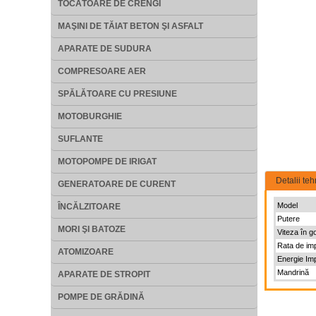
TOCĂTOARE DE CRENGI
MAŞINI DE TĂIAT BETON ŞI ASFALT
APARATE DE SUDURA
COMPRESOARE AER
SPĂLĂTOARE CU PRESIUNE
MOTOBURGHIE
SUFLANTE
MOTOPOMPE DE IRIGAT
Detalii teh
GENERATOARE DE CURENT
Model
ÎNCĂLZITOARE
Putere
MORI ŞI BATOZE
Viteza în go
Rata de im
ATOMIZOARE
Energie Im
Mandrină
APARATE DE STROPIT
POMPE DE GRĂDINĂ