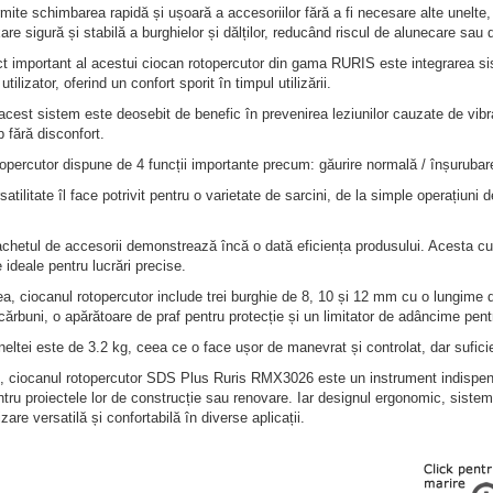
mite schimbarea rapidă și ușoară a accesoriilor fără a fi necesare alte unel
xare sigură și stabilă a burghielor și dălților, reducând riscul de alunecare sau
t important al acestui ciocan rotopercutor din gama RURIS este integrarea siste
utilizator, oferind un confort sporit în timpul utilizării.
acest sistem este deosebit de benefic în prevenirea leziunilor cauzate de vibra
p fără disconfort.
opercutor dispune de 4 funcții importante precum: găurire normală / înșurubare, 
atilitate îl face potrivit pentru o varietate de sarcini, de la simple operațiuni 
achetul de accesorii demonstrează încă o dată eficiența produsului. Acesta cu
deale pentru lucrări precise.
, ciocanul rotopercutor include trei burghie de 8, 10 și 12 mm cu o lungime 
ărbuni, o apărătoare de praf pentru protecție și un limitator de adâncime pent
eltei este de 3.2 kg, ceea ce o face ușor de manevrat și controlat, dar suficien
, ciocanul rotopercutor SDS Plus Ruris RMX3026 este un instrument indispensabi
ntru proiectele lor de construcție sau renovare. Iar designul ergonomic, sistemul 
izare versatilă și confortabilă în diverse aplicații.