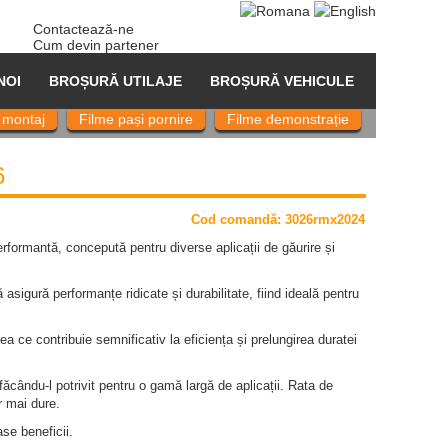
Contactează-ne
Cum devin partener
NOI
BROȘURĂ UTILAJE
BROȘURĂ VEHICULE
 montaj
Filme pași pornire
Filme demonstrație
6
Cod comand
ă
: 3026rmx2024
erformantă, concepută pentru diverse aplicații de găurire și
igură performanțe ridicate și durabilitate, fiind ideală pentru
ea ce contribuie semnificativ la eficiența și prelungirea duratei
cându-l potrivit pentru o gamă largă de aplicații. Rata de
r mai dure.
se beneficii.