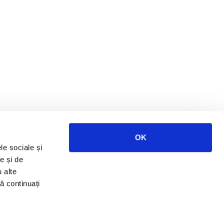
OK
le sociale și
e și de
u alte
să continuați
ies
Cariere
Termeni și condiții
Blog RURIS
 Pagina
Login Dealer
Hartă Site
Contact