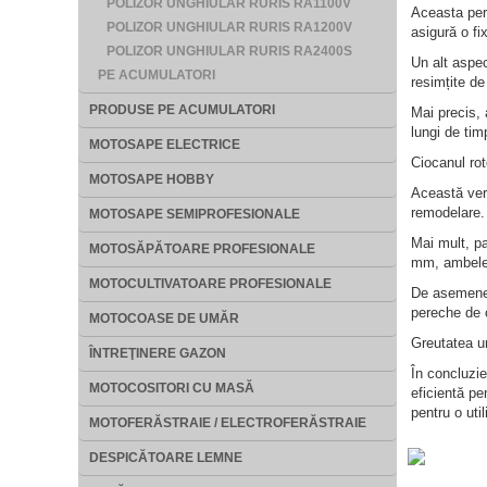
POLIZOR UNGHIULAR RURIS RA1100V
Aceasta per
POLIZOR UNGHIULAR RURIS RA1200V
asigură o fi
POLIZOR UNGHIULAR RURIS RA2400S
Un alt aspec
PE ACUMULATORI
resimțite de 
PRODUSE PE ACUMULATORI
Mai precis, 
lungi de tim
MOTOSAPE ELECTRICE
Ciocanul rot
MOTOSAPE HOBBY
Această vers
remodelare.
MOTOSAPE SEMIPROFESIONALE
Mai mult, p
MOTOSĂPĂTOARE PROFESIONALE
mm, ambele i
MOTOCULTIVATOARE PROFESIONALE
De asemenea
pereche de c
MOTOCOASE DE UMĂR
Greutatea un
ÎNTREŢINERE GAZON
În concluzie
MOTOCOSITORI CU MASĂ
eficientă pe
pentru o util
MOTOFERĂSTRAIE / ELECTROFERĂSTRAIE
DESPICĂTOARE LEMNE