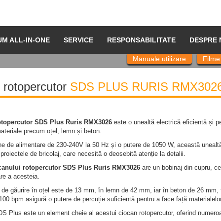
UM ALL-IN-ONE
SERVICE
RESPONSABILITATE
DESPRE 
Manuale utilizare
Filme
 rotopercutor
SDS PLUS RURIS RMX302
otopercutor SDS Plus Ruris RMX3026
este o unealtă electrică eficientă și p
materiale precum oțel, lemn și beton.
e de alimentare de 230-240V la 50 Hz și o putere de 1050 W, această unealtă as
 proiectele de bricolaj, care necesită o deosebită atenție la detalii.
canului rotopercutor SDS Plus Ruris RMX3026
are un bobinaj din cupru, ce
re a acesteia.
de găurire în oțel este de 13 mm, în lemn de 42 mm, iar în beton de 26 mm, fă
00 bpm asigură o putere de percuție suficientă pentru a face față materialelo
S Plus este un element cheie al acestui ciocan rotopercutor, oferind numeroa