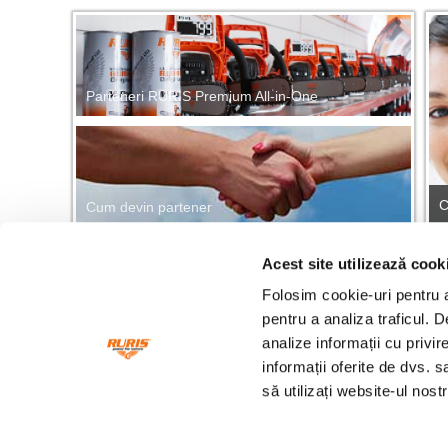
Parteneri RURIS Premium All-in-One
C
Cum devin partener
Acest site utilizează cook
CĂUTARE RAPIDĂ PRODUSE
Găsește repede orice produs RURIS!
Folosim cookie-uri pentru a 
Cau
pentru a analiza traficul. 
analize informații cu privir
informații oferite de dvs. s
Fonduri europene
Ang
să utilizați website-ul nos
Facebook
Twitter
Youtube