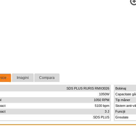
nice
Imagini
Compara
SDS PLUS RURIS RMX3026
Bobinaj
1050W
Capacitate gă
l
1050 RPM
Tip mâner
pact
5100 bpm
Sistem anti-vib
pact
3 J
Funcții
SDS PLUS
Greutate