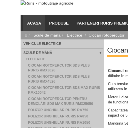
ACASA
PRODUSE
PARTENERI RURIS PREMI
Scule de mână
Electrice
Ciocan rotopercutor
VEHICULE ELECTRICE
Ciocan
SCULE DE MÂNĂ
+
ELECTRICE
CIOCAN ROTOPERCUTOR SDS PLUS
RURIS RMX3026
Ciocanul r
dăltuire în 
CIOCAN ROTOPERCUTOR SDS PLUS
RURIS RMX4526
Cu o tensiun
CIOCAN ROTOPERCUTOR SDS MAX RURIS
utilizarea în
RMX10042
Motorul
cio
CIOCAN ROTOPERCUTOR PENTRU
de funcționa
DEMOLĂRI SDS MAX RURIS RMX25050
POLIZOR UNGHIULAR RURIS RA750
Capacitatea 
impact de 51
POLIZOR UNGHIULAR RURIS RA850
POLIZOR UNGHIULAR RURIS RA1050
Mandrina SD