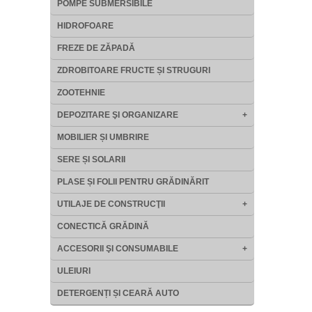
POMPE SUBMERSIBILE
HIDROFOARE
FREZE DE ZĂPADĂ
ZDROBITOARE FRUCTE ȘI STRUGURI
ZOOTEHNIE
DEPOZITARE ŞI ORGANIZARE
+
MOBILIER ȘI UMBRIRE
SERE ȘI SOLARII
PLASE ȘI FOLII PENTRU GRĂDINĂRIT
UTILAJE DE CONSTRUCŢII
+
CONECTICĂ GRĂDINĂ
ACCESORII ŞI CONSUMABILE
+
ULEIURI
DETERGENȚI ȘI CEARĂ AUTO