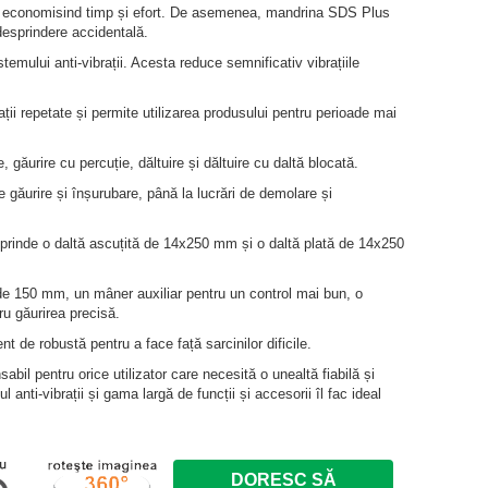
te, economisind timp și efort. De asemenea, mandrina SDS Plus
 desprindere accidentală.
mului anti-vibrații. Acesta reduce semnificativ vibrațiile
ții repetate și permite utilizarea produsului pentru perioade mai
găurire cu percuție, dăltuire și dăltuire cu daltă blocată.
de găurire și înșurubare, până la lucrări de demolare și
prinde o daltă ascuțită de 14x250 mm și o daltă plată de 14x250
de 150 mm, un mâner auxiliar pentru un control mai bun, o
ru găurirea precisă.
t de robustă pentru a face față sarcinilor dificile.
l pentru orice utilizator care necesită o unealtă fiabilă și
anti-vibrații și gama largă de funcții și accesorii îl fac ideal
DORESC SĂ