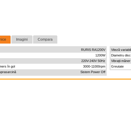
nice
Imagini
Compara
RURIS RA1200V
Viteză variabi
1200W
Diametru disc
220V-240V 50Hz
Vibrații mâner
mers în gol
3000-11000rpm
Greutate
uprasarcină
Sistem Power Off