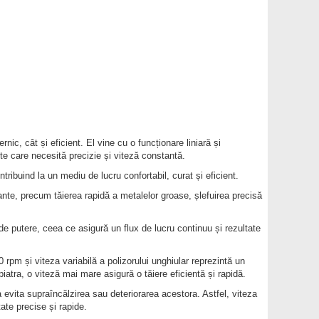
rnic, cât și eficient. El vine cu o funcționare liniară și
te care necesită precizie și viteză constantă.
ribuind la un mediu de lucru confortabil, curat și eficient.
ante, precum tăierea rapidă a metalelor groase, șlefuirea precisă
i de putere, ceea ce asigură un flux de lucru continuu și rezultate
 rpm și viteza variabilă a polizorului unghiular reprezintă un
atra, o viteză mai mare asigură o tăiere eficientă și rapidă.
evita supraîncălzirea sau deteriorarea acestora. Astfel, viteza
tate precise și rapide.