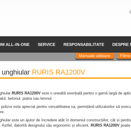
UM ALL-IN-ONE
SERVICE
RESPONSABILITATE
DESPRE 
Manuale utilizare
Filme
 unghiular
RURIS RA1200V
ghiular
RURIS RA1200V
este o unealtă esențială pentru o gamă largă de aplicaț
ul, betonul, piatra sau lemnul.
 polizor este apreciat pentru versatilitatea sa, permițând utilizatorilor să execu
re.
ghiular este un ajutor de încredere atât în domeniul construcțiilor, cât și pent
 Astfel, datorită designului său ergonomic și eficient,
RURIS RA1200V
poate f