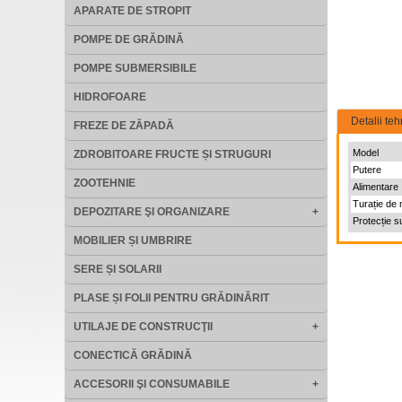
APARATE DE STROPIT
POMPE DE GRĂDINĂ
POMPE SUBMERSIBILE
HIDROFOARE
Detalii teh
FREZE DE ZĂPADĂ
Model
ZDROBITOARE FRUCTE ȘI STRUGURI
Putere
ZOOTEHNIE
Alimentare
Turație de 
DEPOZITARE ŞI ORGANIZARE
+
Protecție s
MOBILIER ȘI UMBRIRE
SERE ȘI SOLARII
PLASE ȘI FOLII PENTRU GRĂDINĂRIT
UTILAJE DE CONSTRUCŢII
+
CONECTICĂ GRĂDINĂ
ACCESORII ŞI CONSUMABILE
+