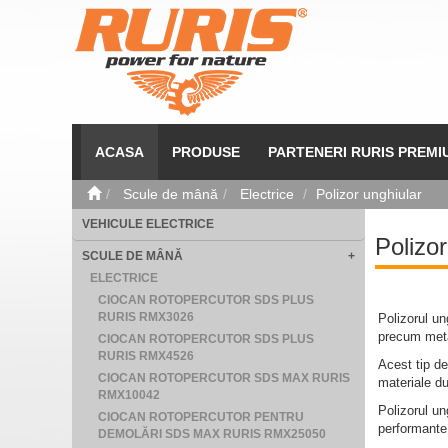
ACASA
PRODUSE
PARTENERI RURIS PREMI
Scule de mână
Electrice
Polizor unghiular
VEHICULE ELECTRICE
Polizor
SCULE DE MÂNĂ
+
ELECTRICE
CIOCAN ROTOPERCUTOR SDS PLUS
RURIS RMX3026
Polizorul un
precum metal
CIOCAN ROTOPERCUTOR SDS PLUS
RURIS RMX4526
Acest tip de
CIOCAN ROTOPERCUTOR SDS MAX RURIS
materiale du
RMX10042
Polizorul un
CIOCAN ROTOPERCUTOR PENTRU
performante.
DEMOLĂRI SDS MAX RURIS RMX25050