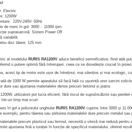
ci
: Electric
re: 1200W
entare: 220V-240V- 50Hz
ie de mers în gol: 3000 - 11000 rpm
cție suprasarcină: Sistem Power Off
ă variabilă
etru disc tăiere: 125 mm
tric al modelului
RURIS RA1200V
aduce beneficii semnificative, fiind atât pute
ferind o putere optimă fără întreruperi, ceea ce se dovedește crucial în proiec
 acest tip de motor este ușor de întreținut, mai silențios și mai ecologic, cont
cată de 1000 W permite aparatului să facă față cu ușurință unor sarcini solicit
or dure sau ajustarea materialelor dense precum betonul și piatra.
 1200W, utilizatorii pot lucra eficient, fără riscul de supraîncălzire sau pierder
 într-un timp mai scurt.
ers în gol a polizorului unghiular
RURIS RA1200V
cuprins între 3000 și 11.000
e exemplu, pentru tăierea sau șlefuirea materialelor dure precum metalul sau pi
aterialele precum plasticul sau lemnul, necesită o viteză mai redusă pentru a 
mite ajustarea fină a turației în funcție de specificul materialului, oferind rezul