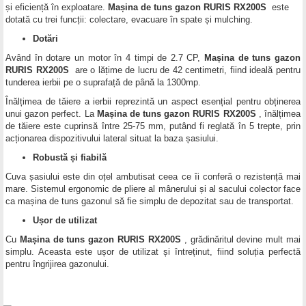
și eficiență în exploatare.
Mașina de tuns gazon RURIS RX200S
este
dotată cu trei funcții: colectare, evacuare în spate și mulching.
Dotări
Având în dotare un motor în 4 timpi de 2.7 CP,
Mașina de tuns gazon
RURIS RX200S
are o lățime de lucru de 42 centimetri, fiind ideală pentru
tunderea ierbii pe o suprafață de până la 1300mp.
Înălțimea de tăiere a ierbii reprezintă un aspect esențial pentru obținerea
unui gazon perfect. La
Mașina de tuns gazon RURIS RX200S
, înălțimea
de tăiere este cuprinsă între 25-75 mm, putând fi reglată în 5 trepte, prin
acționarea dispozitivului lateral situat la baza șasiului.
Robustă și fiabilă
Cuva șasiului este din oțel ambutisat ceea ce îi conferă o rezistență mai
mare. Sistemul ergonomic de pliere al mânerului și al sacului colector face
ca mașina de tuns gazonul să fie simplu de depozitat sau de transportat.
Ușor de utilizat
Cu
Mașina de tuns gazon RURIS RX200S
, grădinăritul devine mult mai
simplu. Aceasta este ușor de utilizat și întreținut, fiind soluția perfectă
pentru îngrijirea gazonului.