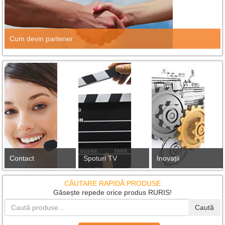
Cum devin partener
Contact
Spoturi TV
Inovații
CĂUTARE RAPIDĂ PRODUSE
Găsește repede orice produs RURIS!
Caută