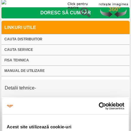
DORESC SĂ CUMPĂR
LINKURI UTILE
CAUTA DISTRIBUITOR
CAUTA SERVICE
FISA TEHNICA
MANUAL DE UTILIZARE
Detalii tehnice
Model
RURIS RX200S
Motor
General Engine
Ciclu de funcționare
4 timpi
Putere
2.7 CP
Acest site utilizează cookie-uri
Capacitate cilindrică
99 cc