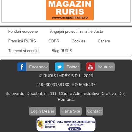
Fonduri europene
Angajari proiect Tranzitie Justa
Franciză RURIS
GDPR
Cookies
Cariere
Termeni și condiții
Blog RURIS
Facebook
Twitter
Youtube
© RURIS IMPEX S.R.L. 2026
J1993003158160, RO 5045437
Bulevardul Decebal, nr. 111, Clădire Administrativă, Craiova, Dolj,
România
Login Dealer
Hartă Site
Contact