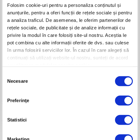
Înălțime de tăiere
25-75 mm
Folosim cookie-uri pentru a personaliza conținutul și
Lățimea de lucru
420 mm
anunțurile, pentru a oferi funcții de rețele sociale și pentru
Funcții
Colectare, aruncare în spate, mulching
Sistem de aprindere
Electronică/magnetou
a analiza traficul. De asemenea, le oferim partenerilor de
Pornire
Manuală
rețele sociale, de publicitate și de analize informații cu
Deplasare
Împingere
privire la modul în care folosiți site-ul nostru. Aceștia le
Variator turație
-
pot combina cu alte informații oferite de dvs. sau culese
Viteză
1 înainte
în urma folosirii serviciilor lor. În cazul în care alegeți să
Carcasă șasiu
Metal
Volum sac colector
45 l
continuați să utilizați website-ul nostru, sunteți de acord
Combustibil
Benzină
cu utilizarea modulelor noastre cookie.
Capacitate rezervor
0.8l
Selecția
Capacitate baie ulei
0,45l
Necesare
Consum mediu
0,6l/h
consimțământului
Mâner
Ergonomic
Greutate
23 kg
Preferinţe
Consumabile
Statistici
Pasi pornire
Marketing