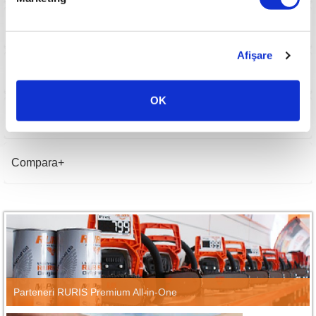
Imagini
Afişare
Film montaj
OK
Film demonstratie
Compara
Parteneri RURIS Premium All-in-One