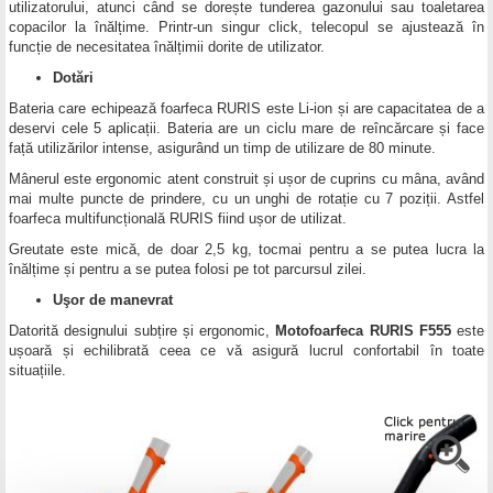
utilizatorului, atunci când se dorește tunderea gazonului sau toaletarea
copacilor la înălțime. Printr-un singur click, telecopul se ajustează în
funcție de necesitatea înălțimii dorite de utilizator.
Dotări
Bateria care echipează foarfeca RURIS este Li-ion și are capacitatea de a
deservi cele 5 aplicații. Bateria are un ciclu mare de reîncărcare și face
față utilizărilor intense, asigurând un timp de utilizare de 80 minute.
Mânerul este ergonomic atent construit și ușor de cuprins cu mâna, având
mai multe puncte de prindere, cu un unghi de rotație cu 7 poziții. Astfel
foarfeca multifuncțională RURIS fiind ușor de utilizat.
Greutate este mică, de doar 2,5 kg, tocmai pentru a se putea lucra la
înălțime și pentru a se putea folosi pe tot parcursul zilei.
Uşor de manevrat
Datorită designului subțire și ergonomic,
Motofoarfeca RURIS F555
este
ușoară și echilibrată ceea ce vă asigură lucrul confortabil în toate
situațiile.