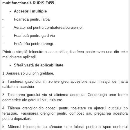
multifuncțională RURIS F455
.
Accesorii multiple
- Foarfecă pentru iarbă
- Aerator sol pentru combaterea buruienilor
- Foarfecă pentru gard viu
- Ferăstrău pentru crengi.
Printr-o simplă înlocuire a accesoriilor, foarfeca poate avea una din cele
mai diverse aplicații.
Sferă vastă de aplicabilitate
1. Aerarea solului prin greblare.
2. Tunderea gazonului în zonele greu accesibile sau finisajul de înaltă
calitate al acestuia.
3. Toaletarea gardului viu și alinierea acestuia. Construcția unor forme
geometrice ale gardului viu, tuia etc.
4. Tăierea crengilor din copaci pentru toaletare cu ajutorul cuțitului tip
ferăstrău. Fasonarea crengilor pentru compost sau pregătirea acestora
pentru depozitare.
5. Mânerul telescopic cu cărucior este folosit pentru a spori confortul