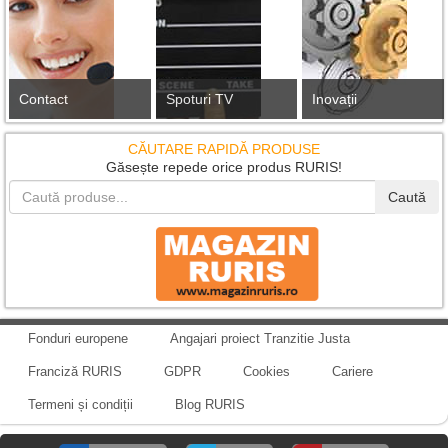
Contact
Spoturi TV
Inovații
CĂUTARE RAPIDĂ PRODUSE
Găsește repede orice produs RURIS!
Caută
Fonduri europene
Angajari proiect Tranzitie Justa
Franciză RURIS
GDPR
Cookies
Cariere
Termeni și condiții
Blog RURIS