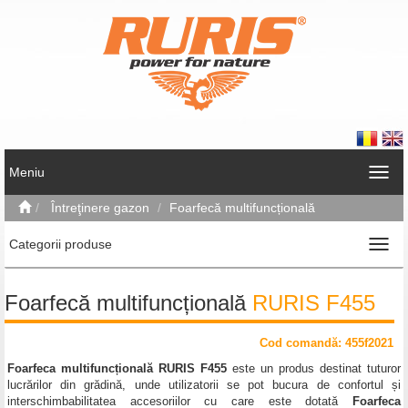
Meniu
Întreţinere gazon
Foarfecă multifuncțională
Categorii produse
Foarfecă multifuncțională
RURIS F455
Cod comand
ă
: 455f2021
Foarfeca multifuncțională RURIS F455
este un produs destinat tuturor
lucrărilor din grădină, unde utilizatorii se pot bucura de confortul și
interschimbabilitatea accesoriilor cu care este dotată
Foarfeca