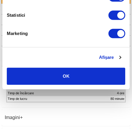
CAUTA DISTRIBUITOR
Statistici
CAUTA SERVICE
FISA TEHNICA
Marketing
MANUAL DE UTILIZARE
Afişare
Detalii tehnice
Model
RURIS F455
OK
Voltaj baterie Li-ion
10.8V
Capacitate baterie Li-ion
1.5Ah
Timp de încărcare
4 ore
Timp de lucru
80 minute
Imagini