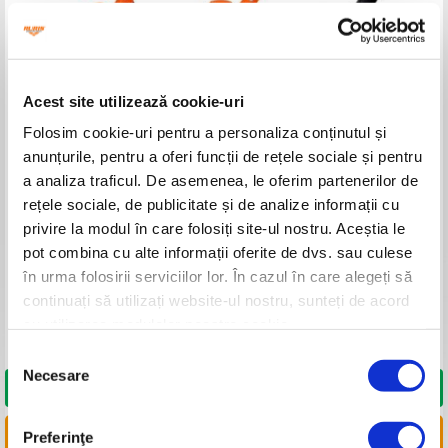
Acest site utilizează cookie-uri
Folosim cookie-uri pentru a personaliza conținutul și
anunțurile, pentru a oferi funcții de rețele sociale și pentru
a analiza traficul. De asemenea, le oferim partenerilor de
rețele sociale, de publicitate și de analize informații cu
privire la modul în care folosiți site-ul nostru. Aceștia le
pot combina cu alte informații oferite de dvs. sau culese
în urma folosirii serviciilor lor. În cazul în care alegeți să
continuați să utilizați website-ul nostru, sunteți de acord
cu utilizarea modulelor noastre cookie.
Selecția
Necesare
consimțământului
DORESC SĂ CUMPĂR
Preferinţe
LINKURI UTILE