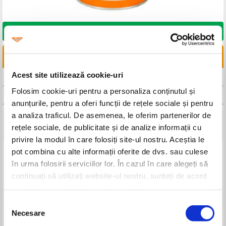
DORESC SĂ CUMPĂR
LINKURI UTILE
Acest site utilizează cookie-uri
CAUTA DISTRIBUITOR
Folosim cookie-uri pentru a personaliza conținutul și
CAUTA SERVICE
anunțurile, pentru a oferi funcții de rețele sociale și pentru
a analiza traficul. De asemenea, le oferim partenerilor de
Detalii tehnice
rețele sociale, de publicitate și de analize informații cu
privire la modul în care folosiți site-ul nostru. Aceștia le
pot combina cu alte informații oferite de dvs. sau culese
Denumire
Ulei 2TT-MAX
în urma folosirii serviciilor lor. În cazul în care alegeți să
Cantitate
1 l
continuați să utilizați website-ul nostru, sunteți de acord
Tip
Ulei mineral
Cod comandă
12-017
cu utilizarea modulelor noastre cookie.
Selecția
Necesare
consimțământului
Produse compatibile