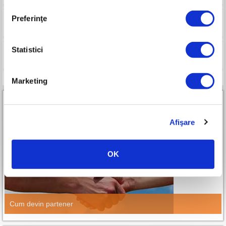
Preferinţe
Imagini
Statistici
Compara
Marketing
Afişare
Parteneri RURIS Premium All-in-One
OK
Cum devin partener