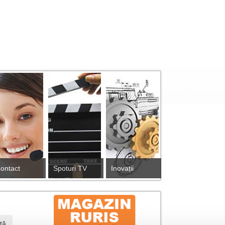
ontact
Spoturi TV
Inovații
tă