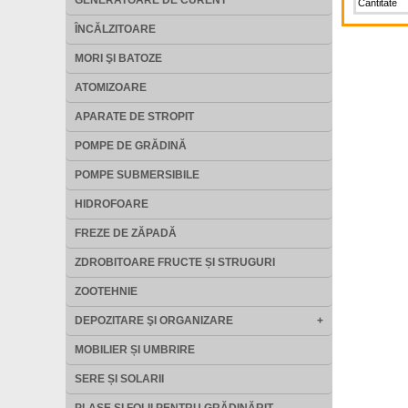
GENERATOARE DE CURENT
Cantitate
ÎNCĂLZITOARE
MORI ŞI BATOZE
ATOMIZOARE
APARATE DE STROPIT
POMPE DE GRĂDINĂ
POMPE SUBMERSIBILE
HIDROFOARE
FREZE DE ZĂPADĂ
ZDROBITOARE FRUCTE ȘI STRUGURI
ZOOTEHNIE
DEPOZITARE ŞI ORGANIZARE
+
MOBILIER ȘI UMBRIRE
SERE ȘI SOLARII