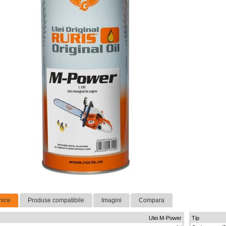
nice
Produse compatibile
Imagini
Compara
Ulei M-Power
Tip