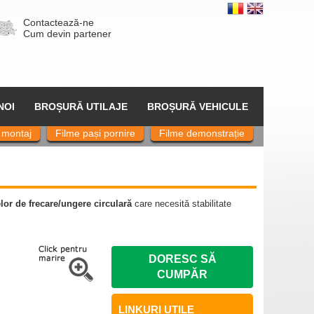
Contactează-ne
Cum devin partener
NOI
BROȘURĂ UTILAJE
BROȘURĂ VEHICULE
 montaj
Filme pași pornire
Filme demonstrație
lor de frecare/ungere circulară
care necesită stabilitate
DORESC SĂ
CUMPĂR
LINKURI UTILE