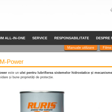
UM ALL-IN-ONE
SERVICE
RESPONSABILITATE
DESPRE 
Manuale utilizare
Filme
M-Power
ower
este un
ulei pentru lubrifierea sistemelor hidrostatice și mecanisme
xidare și bune proprietăți de protecție.