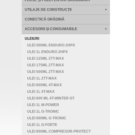
PLASE ȘI FOLII PENTRU GRĂDINĂRIT
UTILAJE DE CONSTRUCŢII
+
CONECTICĂ GRĂDINĂ
ACCESORII ŞI CONSUMABILE
+
ULEIURI
ULEI 500ML ENDURO 2HPX
ULEI 1L ENDURO 2HPX
ULEI 125ML 2TT-MAX
ULEI 175ML 2TT-MAX
ULEI 500ML 2TT-MAX
ULEI 1L 2TT-MAX
ULEI 600ML 4T-MAX
ULEI 1L 4T-MAX
ULEI 600 ML 4T-WINTER GT
ULEI 1L M-POWER
ULEI 1L G-TRONIC
ULEI 600ML G-TRONIC
ULEI 1L G-FORTE
ULEI 600ML COMPRESOR-PROTECT