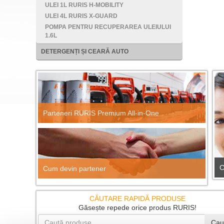
ULEI 1L RURIS H-MOBILITY
ULEI 4L RURIS X-GUARD
POMPA PENTRU RECUPERAREA ULEIULUI
1.6L
DETERGENȚI ȘI CEARĂ AUTO
Parteneri RURIS Premium All-in-One
C
Cum devin partener
CĂUTARE RAPIDĂ PRODUSE
Găsește repede orice produs RURIS!
Cau