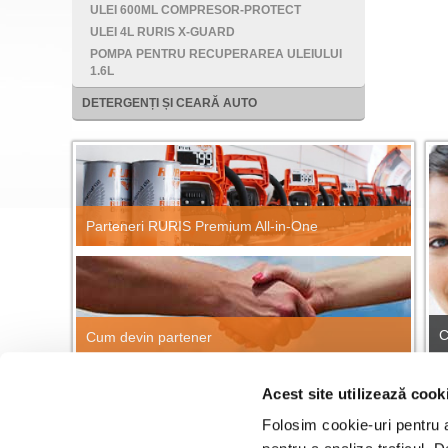
ULEI 600ML COMPRESOR-PROTECT
ULEI 4L RURIS X-GUARD
POMPA PENTRU RECUPERAREA ULEIULUI
1.6L
DETERGENȚI ȘI CEARĂ AUTO
Parteneri RURIS Premium All-in-One
C
Cum devin partener
Acest site utilizează cook
CĂUTARE RAPIDĂ PRODUSE
Găsește repede orice produs RURIS!
Folosim cookie-uri pentru a 
Cau