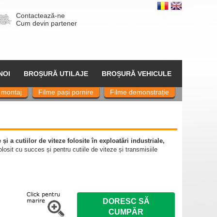
Contactează-ne
Cum devin partener
NOI
BROȘURĂ UTILAJE
BROȘURĂ VEHICULE
 montaj
Filme pași pornire
Filme demonstrație
 și a cutiilor de viteze folosite în exploatări industriale,
folosit cu succes și pentru cutiile de viteze și transmisiile
DORESC SĂ
CUMPĂR