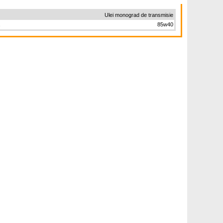
Ulei monograd de transmisie
ă
85w40