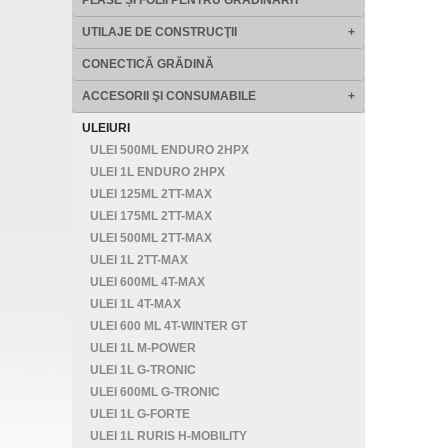
PLASE ȘI FOLII PENTRU GRĂDINĂRIT
UTILAJE DE CONSTRUCŢII
+
CONECTICĂ GRĂDINĂ
ACCESORII ŞI CONSUMABILE
+
ULEIURI
ULEI 500ML ENDURO 2HPX
ULEI 1L ENDURO 2HPX
ULEI 125ML 2TT-MAX
ULEI 175ML 2TT-MAX
ULEI 500ML 2TT-MAX
ULEI 1L 2TT-MAX
ULEI 600ML 4T-MAX
ULEI 1L 4T-MAX
ULEI 600 ML 4T-WINTER GT
ULEI 1L M-POWER
ULEI 1L G-TRONIC
ULEI 600ML G-TRONIC
ULEI 1L G-FORTE
ULEI 1L RURIS H-MOBILITY