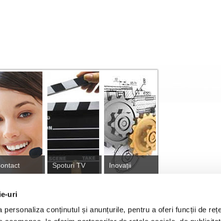
ontact
Spoturi TV
Inovații
ie-uri
personaliza conținutul și anunțurile, pentru a oferi funcții de rețe
tă