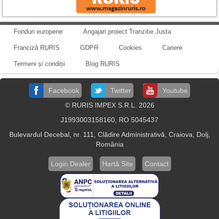
Fonduri europene
Angajari proiect Tranzitie Justa
Franciză RURIS
GDPR
Cookies
Cariere
Termeni și condiții
Blog RURIS
Facebook
Twitter
Youtube
© RURIS IMPEX S.R.L. 2026
J1993003158160, RO 5045437
Bulevardul Decebal, nr. 111, Clădire Administrativă, Craiova, Dolj,
România
Login Dealer
Hartă Site
Contact