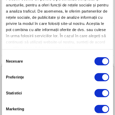
anunțurile, pentru a oferi funcții de rețele sociale și pentru
a analiza traficul. De asemenea, le oferim partenerilor de
Produse compatibile
rețele sociale, de publicitate și de analize informații cu
privire la modul în care folosiți site-ul nostru. Aceștia le
pot combina cu alte informații oferite de dvs. sau culese
Imagini
în urma folosirii serviciilor lor. În cazul în care alegeți să
continuați să utilizați website-ul nostru, sunteți de acord
cu utilizarea modulelor noastre cookie.
Compara
Selecția
Necesare
consimțământului
Preferinţe
Statistici
Parteneri RURIS Premium All-in-One
Marketing