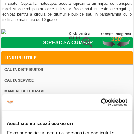
în spate. Cuplat la motosapă, acesta reprezintă un mijloc de transport
rapid și comod pentru orice utilizator. Accesoriul nu este omologat și
echipat pentru a circula pe drumurile publice sau în pantă/rampă cu o
inclinație mai mare de 10 grade.
DORESC SĂ CUMPĂR
LINKURI UTILE
CAUTA DISTRIBUITOR
CAUTA SERVICE
MANUAL DE UTILIZARE
Detalii tehnice
Acest site utilizează cookie-uri
Produs
Accesoriu pentru tractat Navigator 88
Folosim cookie-uri pentru a personaliza conținutul și
Cod comandă
18812019