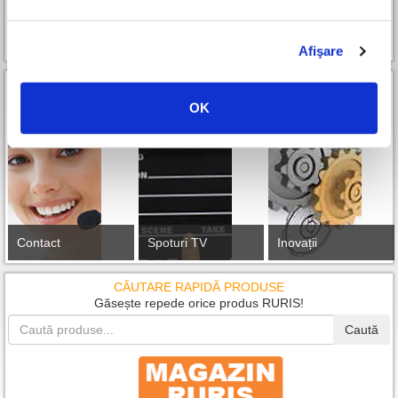
Cum devin partener
Afişare
OK
Contact
Spoturi TV
Inovații
CĂUTARE RAPIDĂ PRODUSE
Găsește repede orice produs RURIS!
Caută