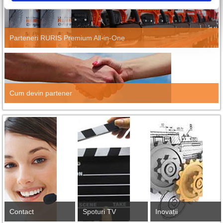
Parteneri RURIS Premium All-in-One
Cum devin partener
Contact
Spoturi TV
Inovații