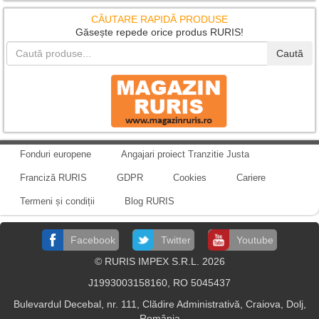
CĂUTARE RAPIDĂ PRODUSE
Găsește repede orice produs RURIS!
Caută
Fonduri europene
Angajari proiect Tranzitie Justa
Franciză RURIS
GDPR
Cookies
Cariere
Termeni și condiții
Blog RURIS
Facebook
Twitter
Youtube
© RURIS IMPEX S.R.L. 2026
J1993003158160, RO 5045437
Bulevardul Decebal, nr. 111, Clădire Administrativă, Craiova, Dolj,
România