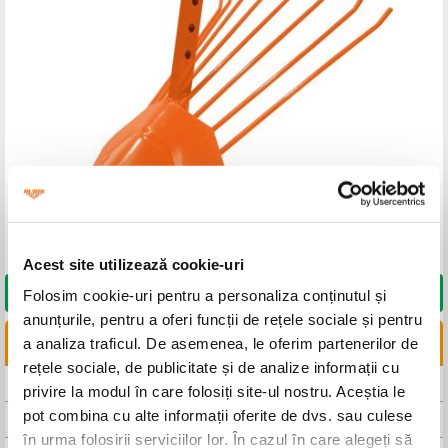
Acest site utilizează cookie-uri
DORESC SĂ CUMPĂR
Folosim cookie-uri pentru a personaliza conținutul și
anunțurile, pentru a oferi funcții de rețele sociale și pentru
LINKURI UTILE
a analiza traficul. De asemenea, le oferim partenerilor de
rețele sociale, de publicitate și de analize informații cu
CAUTA DISTRIBUITOR
privire la modul în care folosiți site-ul nostru. Aceștia le
pot combina cu alte informații oferite de dvs. sau culese
CAUTA SERVICE
în urma folosirii serviciilor lor. În cazul în care alegeți să